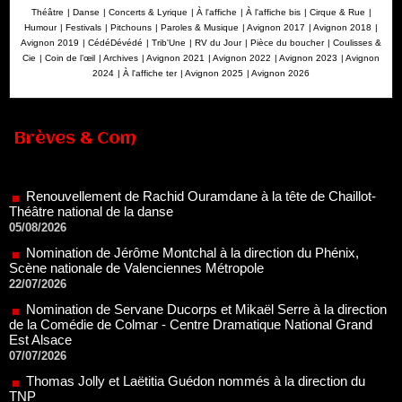
Théâtre
|
Danse
|
Concerts & Lyrique
|
À l'affiche
|
À l'affiche bis
|
Cirque & Rue
|
Humour
|
Festivals
|
Pitchouns
|
Paroles & Musique
|
Avignon 2017
|
Avignon 2018
|
Avignon 2019
|
CédéDévédé
|
Trib'Une
|
RV du Jour
|
Pièce du boucher
|
Coulisses &
Cie
|
Coin de l’œil
|
Archives
|
Avignon 2021
|
Avignon 2022
|
Avignon 2023
|
Avignon
2024
|
À l'affiche ter
|
Avignon 2025
|
Avignon 2026
Brèves & Com
Renouvellement de Rachid Ouramdane à la tête de Chaillot-
Théâtre national de la danse
05/08/2026
Nomination de Jérôme Montchal à la direction du Phénix,
Scène nationale de Valenciennes Métropole
22/07/2026
Nomination de Servane Ducorps et Mikaël Serre à la direction
de la Comédie de Colmar - Centre Dramatique National Grand
Est Alsace
07/07/2026
Thomas Jolly et Laëtitia Guédon nommés à la direction du
TNP
02/07/2026
Fonds SACD Théâtre : les lauréats 2026