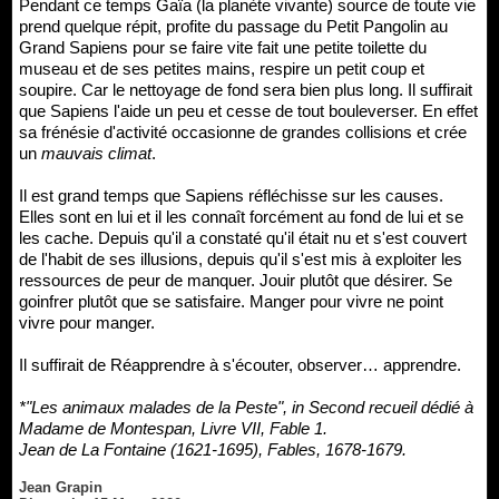
Pendant ce temps Gaïa (la planète vivante) source de toute vie
prend quelque répit, profite du passage du Petit Pangolin au
Grand Sapiens pour se faire vite fait une petite toilette du
museau et de ses petites mains, respire un petit coup et
soupire. Car le nettoyage de fond sera bien plus long. Il suffirait
que Sapiens l'aide un peu et cesse de tout bouleverser. En effet
sa frénésie d'activité occasionne de grandes collisions et crée
un
mauvais climat
.
Il est grand temps que Sapiens réfléchisse sur les causes.
Elles sont en lui et il les connaît forcément au fond de lui et se
les cache. Depuis qu'il a constaté qu'il était nu et s'est couvert
de l'habit de ses illusions, depuis qu'il s'est mis à exploiter les
ressources de peur de manquer. Jouir plutôt que désirer. Se
goinfrer plutôt que se satisfaire. Manger pour vivre ne point
vivre pour manger.
Il suffirait de Réapprendre à s'écouter, observer… apprendre.
*"Les animaux malades de la Peste", in Second recueil dédié à
Madame de Montespan, Livre VII, Fable 1.
Jean de La Fontaine (1621-1695), Fables, 1678-1679.
Jean Grapin