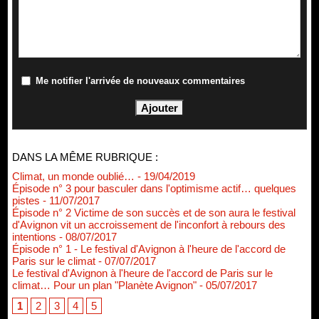
Me notifier l'arrivée de nouveaux commentaires
DANS LA MÊME RUBRIQUE :
Climat, un monde oublié…
- 19/04/2019
Épisode n° 3 pour basculer dans l'optimisme actif… quelques
pistes
- 11/07/2017
Épisode n° 2 Victime de son succès et de son aura le festival
d'Avignon vit un accroissement de l'inconfort à rebours des
intentions
- 08/07/2017
Épisode n° 1 - Le festival d'Avignon à l'heure de l'accord de
Paris sur le climat
- 07/07/2017
Le festival d'Avignon à l'heure de l'accord de Paris sur le
climat… Pour un plan "Planète Avignon"
- 05/07/2017
1
2
3
4
5