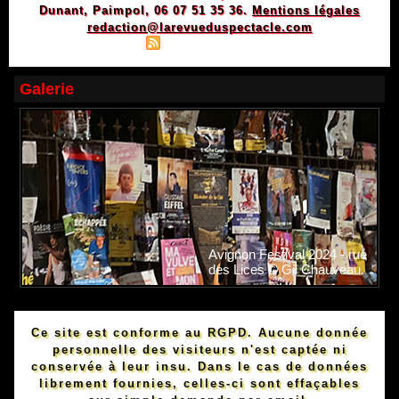
Dunant, Paimpol, 06 07 51 35 36.
Mentions légales
redaction@larevueduspectacle.com
|
|
Plan du site
Syndication
Powered by WM
Galerie
Avignon Festival 2024 - rue
des Lices © Gil Chauveau.
Ce site est conforme au RGPD. Aucune donnée
personnelle des visiteurs n'est captée ni
conservée à leur insu. Dans le cas de données
librement fournies, celles-ci sont effaçables