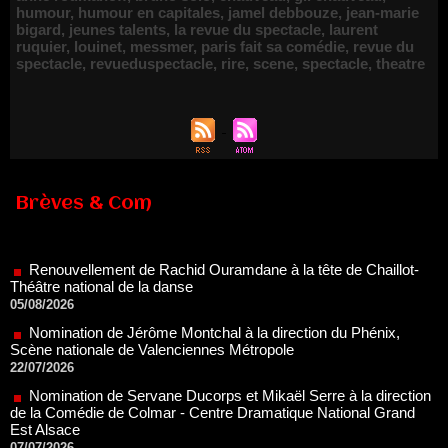
humour
,
humour en capitales
,
jamel debbouze
,
jean-marie
bigard
,
jeunes talents
,
la revue du spectacle
,
laurent
ruquier
,
louinet
,
messmer
,
paris fait sa comédie
,
revue du
spectacle
,
revueduspectacle
,
rire
,
scene
,
spectacle
,
theatre
Brèves & Com
Renouvellement de Rachid Ouramdane à la tête de Chaillot-
Théâtre national de la danse
05/08/2026
Nomination de Jérôme Montchal à la direction du Phénix,
Scène nationale de Valenciennes Métropole
22/07/2026
Nomination de Servane Ducorps et Mikaël Serre à la direction
de la Comédie de Colmar - Centre Dramatique National Grand
Est Alsace
07/07/2026
Thomas Jolly et Laëtitia Guédon nommés à la direction du