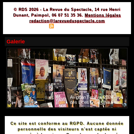
© RDS 2026 - La Revue du Spectacle, 14 rue Henri
Dunant, Paimpol, 06 07 51 35 36.
Mentions légales
redaction@larevueduspectacle.com
|
|
Plan du site
Syndication
Powered by WM
Galerie
Avignon Festival 2024 - rue
des Lices © Gil Chauveau.
Ce site est conforme au RGPD. Aucune donnée
personnelle des visiteurs n'est captée ni