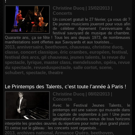
!
Christine Ducq | 15/02/2013
|
Concerts
Un concert gratuit le 27 février, ça vous dit ?
De jeunes musiciens joueront pour vous afin
de célébrer dignement l’anniversaire du
festival savoyard de musique de chambre.
Quarante ans, ça se fête ! Tous les ans depuis 1973, de nombreuses
manifestations sont offertes aux Savoyards et aux touristes...
2013
,
anniversaire
,
beethoven
,
chauveau
,
christine ducq
,
classe
,
concert classique
,
éric crambes
,
européen
,
festival
,
festival des arcs
,
gil chauveau
,
jeunes talents
,
la revue du
spectacle
,
lyrique
,
master class
,
mendelssohn
,
opéra
,
revue
du spectacle
,
revueduspectacle
,
salle cortot
,
scene
,
schubert
,
spectacle
,
theatre
Le Printemps des Talents, c’est toute l’année à Paris !
Christine Ducq | 08/02/2013
|
Concerts
Avec le Festival Jeunes Talents, le
printemps est une saison qui musarde dans
la capitale de septembre à juin ! Une jeune
génération d’artistes venus de tous horizons
interprète les grandes œuvres du répertoire pour notre plus grand plaisir.
Et cerise sur le gâteau : les concerts sont organisés...
2013
,
archives national
,
Armance Quéro
,
beethoven
,