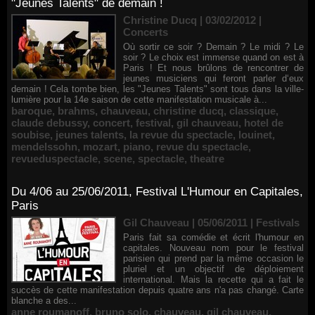
"Jeunes Talents" de demain !
Christine Ducq | 03/02/2012
|
Concerts
Où sortir ce soir ? Demain ? Le midi ? Le
soir ? Le choix est immense quand on est à
Paris ! Et nous brûlons de rencontrer de
jeunes musiciens qui feront parler d‘eux
demain ! Cela tombe bien, les "Jeunes Talents" sont tous dans la ville-
lumière pour la 14e saison de cette manifestation musicale à...
baroque
,
brahms
,
chauveau
,
christine ducq
,
classique
,
claude debussy
,
concert
,
festival
,
gil chauveau
,
hotel de
soubise
,
jeunes talents
,
la revue du spectacle
,
louinet
,
mendelssohn
,
mozart
,
piano
,
revue du spectacle
,
revueduspectacle
,
scene
,
spectacle
,
theatre
Du 4/06 au 25/06/2011, Festival L'Humour en Capitales,
Paris
Gil Chauveau | 05/06/2011
|
Festivals
Paris fait sa comédie et écrit l'humour en
capitales. Nouveau nom pour le festival
parisien qui prend par la même occasion le
pluriel et un objectif de déploiement
international. Mais la recette qui a fait le
succès de cette manifestation depuis quatre ans n'a pas changé. Carte
blanche a des...
anne roumanoff
,
bruno solo
,
chauveau
,
gil chauveau
,