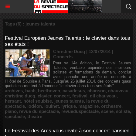
Tags (6) : jeunes talents
Festival Européen Jeunes Talents : le clavier dans tous
ses états !
Christine Ducq | 12/07/2014
|
Concerts
Pour sa 14e édition, le Festival Jeunes
Talents, véritable pépinière des meilleurs
solistes et formations de demain, conclut
avec panache une année de concerts à
l’Hôtel de Soubise à Paris. Jusqu’au 26 juillet 2014, des concerts quasi
quotidiens mettent à l’honneur "le clavier dans tous ses états"...
archives
,
bach
,
beethoven
,
casadesus
,
chanson
,
chauveau
,
christine ducq
,
clavier
,
concert
,
festival
,
gil chauveau
,
hersant
,
hôtel soubise
,
jeunes talents
,
la revue du
spectacle
,
lodéon
,
louinet
,
lyrique
,
magazine
,
orchestre
,
piano
,
revue du spectacle
,
revueduspectacle
,
scene
,
soliste
,
spectacle
,
theatre
Le Festival des Arcs vous invite à son concert parisien