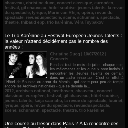
chauveau
,
christine ducq
,
concert classique
,
européen
,
festival
,
gil chauveau
,
hôtel soubise
,
jeunes talents
,
la revue
du spectacle
,
lyrique
,
Marie van Rhijn
,
opéra
,
revue du
spectacle
,
revueduspectacle
,
scene
,
schumann
,
spectacle
,
theatre
,
thibaud epp
,
trio karénine
,
Véra Tsybakov
Le Trio Karénine au Festival Européen Jeunes Talents :
la valeur n’attend décidément pas le nombre des
années !
Christine Ducq | 10/07/2012
|
Concerts
Pendant tout le mois de juillet, chaque soir,
les mélomanes et les curieux sont invités à
rencontrer les Jeunes Talents de demain
dans un cadre inhabituel. C’est en effet à
l’Hôtel de Soubise au cœur du Marais - qui abrite pour peu de temps
encore les Archives nationales - que se déroule la...
2012
,
archives national
,
beethoven
,
chauveau
,
concert
classique
,
européen
,
festival
,
gil chauveau
,
hôtel soubise
,
jeunes talents
,
kaija saariaho
,
la revue du spectacle
,
louinet
,
lyrique
,
opéra
,
revue du spectacle
,
revueduspectacle
,
scene
,
schumann
,
spectacle
,
theatre
,
trio karénine
Une course au trésor dans Paris ? À la rencontre des