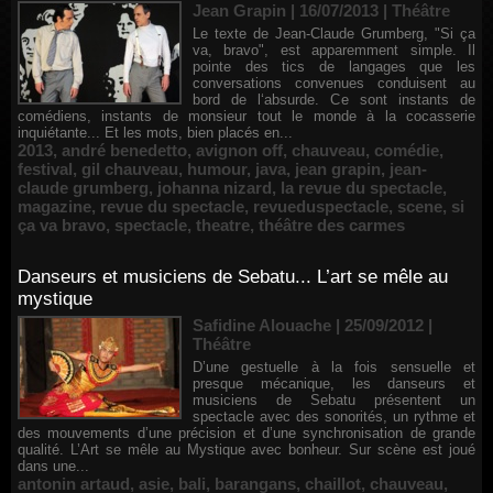
Jean Grapin | 16/07/2013
|
Théâtre
Le texte de Jean-Claude Grumberg, "Si ça
va, bravo", est apparemment simple. Il
pointe des tics de langages que les
conversations convenues conduisent au
bord de l‘absurde. Ce sont instants de
comédiens, instants de monsieur tout le monde à la cocasserie
inquiétante... Et les mots, bien placés en...
2013
,
andré benedetto
,
avignon off
,
chauveau
,
comédie
,
festival
,
gil chauveau
,
humour
,
java
,
jean grapin
,
jean-
claude grumberg
,
johanna nizard
,
la revue du spectacle
,
magazine
,
revue du spectacle
,
revueduspectacle
,
scene
,
si
ça va bravo
,
spectacle
,
theatre
,
théâtre des carmes
Danseurs et musiciens de Sebatu... L’art se mêle au
mystique
Safidine Alouache | 25/09/2012
|
Théâtre
D’une gestuelle à la fois sensuelle et
presque mécanique, les danseurs et
musiciens de Sebatu présentent un
spectacle avec des sonorités, un rythme et
des mouvements d’une précision et d’une synchronisation de grande
qualité. L’Art se mêle au Mystique avec bonheur. Sur scène est joué
dans une...
antonin artaud
,
asie
,
bali
,
barangans
,
chaillot
,
chauveau
,