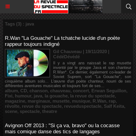
Tags (3) : java
R.Wan "La Gouache" La tchatche lucide d'un poète
rappeur toujours indigné
Gil Chauveau | 19/11/2020
|
CédéDévédé
Il y a vingt ans naissait le rap musette
inventé par le groupe Java et son chanteur
R.Wan*. Ce dernier, également co-leader de
Soviet Suprem, sort "La Gouache", son
cinquième album solo... L'œuvre d'un poète chanteur, nourri de ses
différentes aventures musicales et toujours fort de ses...
album
,
CD
,
chanson
,
chauveau
,
concert
,
Erwan Seguillon
,
Fixi
,
humour
,
java
,
la gouache
,
la revue du spectacle
,
magazine
,
marginaux
,
musette
,
musique
,
R.Wan
,
rap
,
révolte
,
revue du spectacle
,
revueduspectacle
,
Salf Keita
,
scene
,
spectacle
,
theatre
Avignon Off 2013 : "Si ça va, bravo" ou la cocasse
mais comique danse des tics de langages