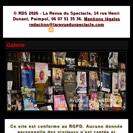
© RDS 2026 - La Revue du Spectacle, 14 rue Henri
Dunant, Paimpol, 06 07 51 35 36.
Mentions légales
redaction@larevueduspectacle.com
|
|
Plan du site
Syndication
Powered by WM
Galerie
Avignon Festival 2024 - rue
des Lices © Gil Chauveau.
Ce site est conforme au RGPD. Aucune donnée
personnelle des visiteurs n'est captée ni