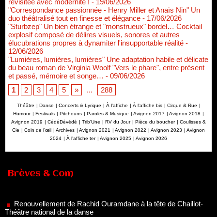
revisitée avec modernité !
- 19/06/2026
"Correspondance passionnée - Henry Miller et Anaïs Nin" Un
duo théâtralisé tout en finesse et élégance
- 17/06/2026
"Sturbzep" Un bien étrange et "monstrueux" bordel… Cocktail
explosif composé de délires visuels, sonores et autres
élucubrations propres à dynamiter l'insupportable réalité
-
12/06/2026
"Lumières, lumières, lumières" Une adaptation habile et délicate
du beau roman de Virginia Woolf "Vers le phare", entre présent
et passé, mémoire et songe…
- 09/06/2026
1
2
3
4
5
»
...
288
Théâtre
|
Danse
|
Concerts & Lyrique
|
À l'affiche
|
À l'affiche bis
|
Cirque & Rue
|
Humour
|
Festivals
|
Pitchouns
|
Paroles & Musique
|
Avignon 2017
|
Avignon 2018
|
Avignon 2019
|
CédéDévédé
|
Trib'Une
|
RV du Jour
|
Pièce du boucher
|
Coulisses &
Cie
|
Coin de l’œil
|
Archives
|
Avignon 2021
|
Avignon 2022
|
Avignon 2023
|
Avignon
2024
|
À l'affiche ter
|
Avignon 2025
|
Avignon 2026
Brèves & Com
Renouvellement de Rachid Ouramdane à la tête de Chaillot-
Théâtre national de la danse
05/08/2026
Nomination de Jérôme Montchal à la direction du Phénix,