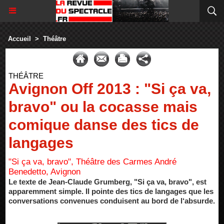
Accueil
>
Théâtre
THÉÂTRE
Avignon Off 2013 : "Si ça va,
bravo" ou la cocasse mais
comique danse des tics de
langages
"Si ça va, bravo", Théâtre des Carmes André
Benedetto, Avignon
Le texte de Jean-Claude Grumberg, "Si ça va, bravo", est
apparemment simple. Il pointe des tics de langages que les
conversations convenues conduisent au bord de l‘absurde.