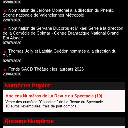
Scène nationale de Valenciennes Métropole
22/07/2026
Nomination de Servane Ducorps et Mikaël Serre à la direction
de la Comédie de Colmar - Centre Dramatique National Grand
Est Alsace
07/07/2026
Thomas Jolly et Laëtitia Guédon nommés à la direction du
TNP
02/07/2026
Fonds SACD Théâtre : les lauréats 2026
23/06/2026
Dispositif ARTCENA Écrire pour le cirque, les lauréats 2026 !
20/06/2026
Le palmarès des prix SACD 2026
Numéros Papier
18/06/2026
Les 10 lauréats du Fonds Grandes Formes Théâtre 2026
Anciens Numéros de La Revue du Spectacle (10)
SACD
Vente des numéros "Collectors" de La Revue du Spectacle.
13/06/2026
10 euros l'exemplaire, frais de port compris.
Nomination de Nathalie Garraud et Olivier Saccomano à la
direction du Théâtre de Gennevilliers - CDN
Anciens Numéros
13/06/2026