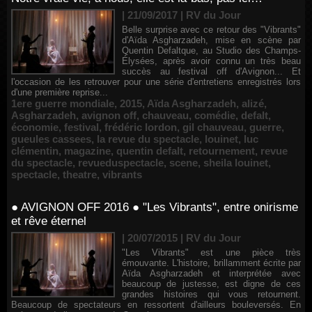
| 21/09/2017
|
RV du Jour
Belle surprise avec ce retour des "Vibrants"
d'Aïda Asgharzadeh, mise en scène par
Quentin Defaltque, au Studio des Champs-
Élysées, après avoir connu un très beau
succès au festival off d'Avignon... Et
l'occasion de les retrouver pour une série d'entretiens enregistrés lors
d'une première reprise...
1ere guerre mondiale
,
2015
,
Aïda Asgharzadeh
,
alizé
,
Asgharzadeh
,
avignon off
,
chauveau
,
comédie
,
defalt
,
économie
,
festival
,
frédéric lordon
,
gil chauveau
,
guerre
,
gueules cassees
,
la revue du spectacle
,
louinet
,
luc
clémentin
,
magazine
,
quentin defalt
,
retournement
,
revue
du spectacle
,
revueduspectacle
,
scene
,
sheila louinet
,
spectacle
,
theatre
,
vibrants
● AVIGNON OFF 2016 ● "Les Vibrants", entre onirisme
et rêve éternel
| 20/07/2015
|
RV du Jour
"Les Vibrants" est une pièce très
émouvante. L'histoire, brillamment écrite par
Aïda Asgharzadeh et interprétée avec
beaucoup de justesse, est digne de ces
grandes histoires qui vous retournent.
Beaucoup de spectateurs en ressortent d'ailleurs bouleversés. En