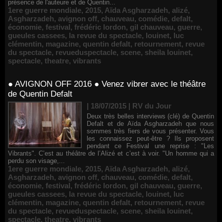
présence de l'auteure et de Quentin...
1ere guerre mondiale
,
2015
,
Aïda Asgharzadeh
,
alizé
,
Asgharzadeh
,
avignon off
,
chauveau
,
comédie
,
defalt
,
économie
,
festival
,
frédéric lordon
,
gil chauveau
,
guerre
,
gueules cassees
,
la revue du spectacle
,
louinet
,
luc
clémentin
,
magazine
,
quentin defalt
,
retournement
,
revue
du spectacle
,
revueduspectacle
,
scene
,
sheila louinet
,
spectacle
,
theatre
,
vibrants
● AVIGNON OFF 2016 ● Venez vibrer avec le théâtre
de Quentin Defalt
| 18/07/2015
|
RV du Jour
Deux très belles interviews (clé) de Quentin
Defalt et de Aïda Asgharzadeh que nous
sommes très fiers de vous présenter. Vous
les connaissez peut-être ? Ils proposent
pendant ce Festival une reprise : "Les
Vibrants". C’est au théâtre de l’Alizé et c’est à voir. "Un homme qui a
perdu son visage,...
1ere guerre mondiale
,
2015
,
Aïda Asgharzadeh
,
alizé
,
Asgharzadeh
,
avignon off
,
chauveau
,
comédie
,
defalt
,
économie
,
festival
,
frédéric lordon
,
gil chauveau
,
guerre
,
gueules cassees
,
la revue du spectacle
,
louinet
,
luc
clémentin
,
magazine
,
quentin defalt
,
retournement
,
revue
du spectacle
,
revueduspectacle
,
scene
,
sheila louinet
,
spectacle
,
theatre
,
vibrants