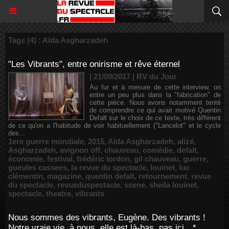
Tags (4) : Aïda Asgharzadeh
"Les Vibrants", entre onirisme et rêve éternel
| 21/09/2017
|
RV du Jour
Au fur et à mesure de cette interview, on
entre un peu plus dans la "fabrication" de
cette pièce. Nous avons notamment tenté
de comprendre ce qui avait motivé Quentin
Defalt sur le choix de ce texte, très différent
de ce qu'on a l'habitude de voir habituellement ("Lancelot" et le cycle
des...
1ere guerre mondiale
,
2015
,
Aïda Asgharzadeh
,
alizé
,
Asgharzadeh
,
avignon off
,
chauveau
,
comédie
,
defalt
,
économie
,
festival
,
frédéric lordon
,
gil chauveau
,
guerre
,
gueules cassees
,
la revue du spectacle
,
louinet
,
luc
clémentin
,
magazine
,
quentin defalt
,
retournement
,
revue
du spectacle
,
revueduspectacle
,
scene
,
sheila louinet
,
spectacle
,
theatre
,
vibrants
Nous sommes des vibrants, Eugène. Des vibrants !
Notre vraie vie, à nous, elle est là-bas, pas ici…*