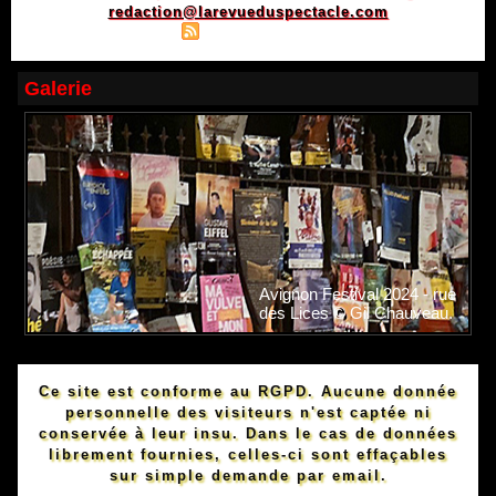
redaction@larevueduspectacle.com
|
|
Plan du site
Syndication
Powered by WM
Galerie
Avignon Festival 2024 - rue
des Lices © Gil Chauveau.
Ce site est conforme au RGPD. Aucune donnée
personnelle des visiteurs n'est captée ni
conservée à leur insu. Dans le cas de données
librement fournies, celles-ci sont effaçables
sur simple demande par email.