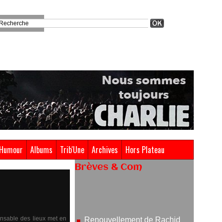
Humour
Albums
Trib'Une
Archives
Hors Plateau
Brèves & Com
Renouvellement de Rachid
Ouramdane à la tête de Chaillot-
Théâtre national de la danse
05/08/2026
ponsable des lieux met en