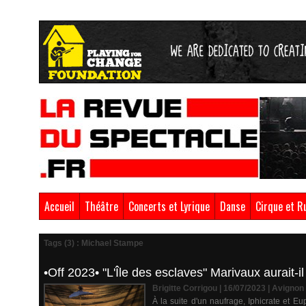
Accueil
Théâtre
Concerts et Lyrique
Danse
Cirque et R
Tags (3) : Michael Stampe
•Off 2023• "L'Île des esclaves" Marivaux aurait-
Brigitte Corrigou | 16/07/2023
|
Avignon
À la suite d'un naufrage, Iphicrate et E