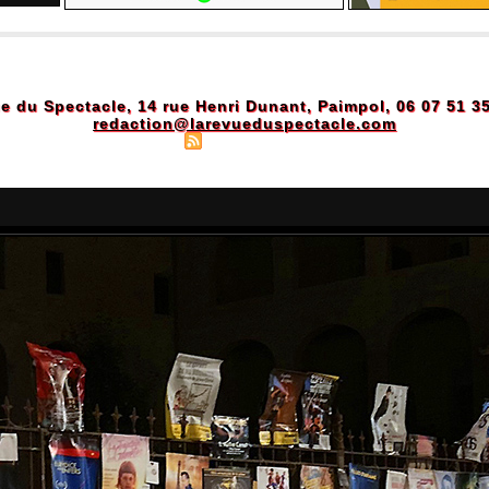
e du Spectacle, 14 rue Henri Dunant, Paimpol, 06 07 51 3
redaction@larevueduspectacle.com
Plan du site
|
Syndication
|
Powered by WM