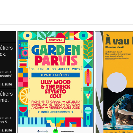
étiers
ck,
sse aux
Hasards"
 la suite
étiers
nie,
sse aux
ion &
 la suite