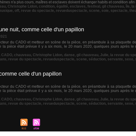
Athènes n'a plus cours, maîtres et esclaves doivent échanger habits et condition afin
eau
,
Christophe Lidon
,
condition
,
égalité
,
esclaves
,
festival
,
gil chauveau
,
île
,
la
usique
,
off
,
revue du spectacle
,
revueduspectacle
,
scene
,
soie
,
spectacle
,
the
une nuit, comme celle d'un papillon
2021
cteur du CADO et metteur en scène de la pièce, en préambule à sa plaquette de
e la pièce était prévue il y a six mois, le 20 mars 2020, quelques jours après le d
,
CADO
,
chauveau
,
Christophe Lidon
,
danse
,
gil chauveau
,
Julie
,
la revue du sp
éans
,
revue du spectacle
,
revueduspectacle
,
scene
,
séduction
,
servante
,
sexe
,
 comme celle d'un papillon
cteur du CADO et metteur en scène de la pièce, en préambule à sa plaquette de
e la pièce était prévue il y a six mois, le 20 mars 2020, quelques jours après le d
,
CADO
,
chauveau
,
Christophe Lidon
,
danse
,
gil chauveau
,
Julie
,
la revue du sp
éans
,
revue du spectacle
,
revueduspectacle
,
scene
,
séduction
,
servante
,
sexe
,