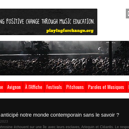
ue
Avignon
À l'Affiche
Festivals
Pitchouns
Paroles et Musiques
il anticipé notre monde contemporain sans le savoir ?
 2023
uphrosine échouent sur une île avec leurs esclaves, Arlequin et Cléantis. Le res