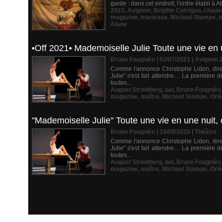
garde : dans cet endroit, l'ordre établi à 
2023
,
Avignon
,
Brigitte Corrigou
,
chauv
magazine
,
marivaux
,
Michael Stampe
,
m
Alane
•Off 2021• Mademoiselle Julie Toute une vie en 
Bruno Fougniès | 02/07/2021
|
Avignon 
Comme l'annonce Christophe Lidon, dire
Julie" s'est fait attendre… La première d
toutes...
August Strindberg
,
bal
,
Bruno Fougniès
magazine
,
maître
,
Michael Stampe
,
Orl
"Mademoiselle Julie" Toute une vie en une nuit,
Bruno Fougniès | 18/09/2020
|
Théâtre
Comme l'annonce Christophe Lidon, dire
Julie" s'est fait attendre… La première d
toutes...
August Strindberg
,
bal
,
Bruno Fougniès
magazine
,
maître
,
Michael Stampe
,
Orl