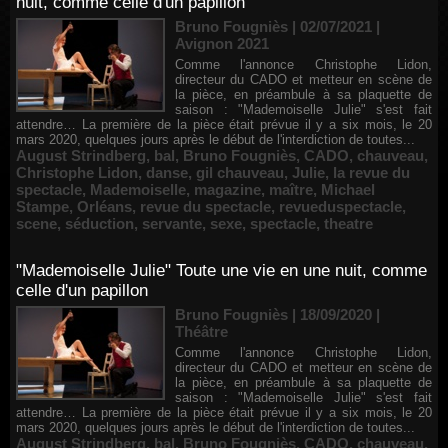
nuit, comme celle d'un papillon
Bruno Fougniès | 02/07/2021
|
Avignon 2021
Comme l'annonce Christophe Lidon,
directeur du CADO et metteur en scène de
la pièce, en préambule à sa plaquette de
saison : "Mademoiselle Julie" s'est fait
attendre… La première de la pièce était prévue il y a six mois, le 20
mars 2020, quelques jours après le début de l'interdiction de toutes...
August Strindberg
,
bal
,
Bruno Fougniès
,
CADO
,
chauveau
,
Christophe Lidon
,
danse
,
gil chauveau
,
Julie
,
la revue du
spectacle
,
Mademoiselle
,
magazine
,
maître
,
Michael
Stampe
,
Orléans
,
revue du spectacle
,
revueduspectacle
,
scene
,
séduction
,
servante
,
sexe
,
spectacle
,
theatre
"Mademoiselle Julie" Toute une vie en une nuit, comme
celle d'un papillon
Bruno Fougniès | 18/09/2020
|
Théâtre
Comme l'annonce Christophe Lidon,
directeur du CADO et metteur en scène de
la pièce, en préambule à sa plaquette de
saison : "Mademoiselle Julie" s'est fait
attendre… La première de la pièce était prévue il y a six mois, le 20
mars 2020, quelques jours après le début de l'interdiction de toutes...
August Strindberg
,
bal
,
Bruno Fougniès
,
CADO
,
chauveau
,