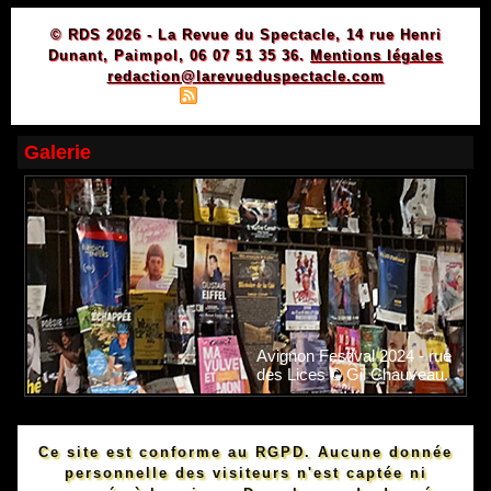
© RDS 2026 - La Revue du Spectacle, 14 rue Henri
Dunant, Paimpol, 06 07 51 35 36.
Mentions légales
redaction@larevueduspectacle.com
|
|
Plan du site
Syndication
Powered by WM
Galerie
Avignon Festival 2024 - rue
des Lices © Gil Chauveau.
Ce site est conforme au RGPD. Aucune donnée
personnelle des visiteurs n'est captée ni