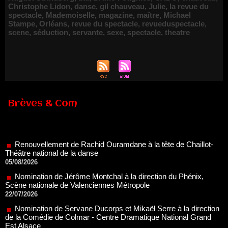
Christophe Lidon
,
danse
,
gil chauveau
,
Julie
,
la revue du
spectacle
,
Mademoiselle
,
magazine
,
maître
,
Michael
Stampe
,
Orléans
,
revue du spectacle
,
revueduspectacle
,
scene
,
séduction
,
servante
,
sexe
,
spectacle
,
theatre
Brèves & Com
Renouvellement de Rachid Ouramdane à la tête de Chaillot-
Théâtre national de la danse
05/08/2026
Nomination de Jérôme Montchal à la direction du Phénix,
Scène nationale de Valenciennes Métropole
22/07/2026
Nomination de Servane Ducorps et Mikaël Serre à la direction
de la Comédie de Colmar - Centre Dramatique National Grand
Est Alsace
07/07/2026