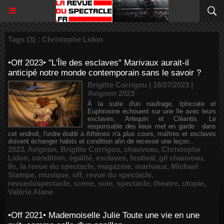
Tags (3) : Christophe Lidon
•Off 2023• "L'Île des esclaves" Marivaux aurait-il
anticipé notre monde contemporain sans le savoir ?
Brigitte Corrigou | 16/07/2023
|
Avignon 2023
À la suite d'un naufrage, Iphicrate et
Euphrosine échouent sur une île avec leurs
esclaves, Arlequin et Cléantis. Le
responsable des lieux met en garde : dans
cet endroit, l'ordre établi à Athènes n'a plus cours, maîtres et esclaves
doivent échanger habits et condition afin de recevoir une leçon...
2023
,
Avignon
,
Brigitte Corrigou
,
chauveau
,
Christophe
Lidon
,
condition
,
égalité
,
esclaves
,
festival
,
gil chauveau
,
île
,
la revue du spectacle
,
magazine
,
marivaux
,
Michael
Stampe
,
musique
,
off
,
revue du spectacle
,
revueduspectacle
,
scene
,
soie
,
spectacle
,
theatre
,
utopie
,
Valérie Alane
•Off 2021• Mademoiselle Julie Toute une vie en une