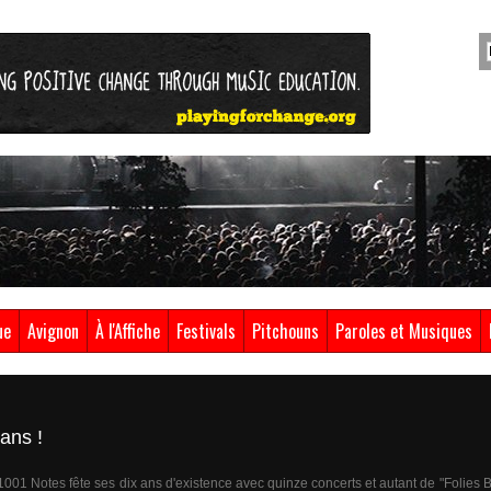
ue
Avignon
À l'Affiche
Festivals
Pitchouns
Paroles et Musiques
ans !
l 1001 Notes fête ses dix ans d'existence avec quinze concerts et autant de "Folies 