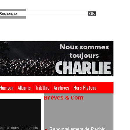
Humour
Albums
Trib'Une
Archives
Hors Plateau
Brèves & Com
Renouvellement de Rachid
Ouramdane à la tête de Chaillot-
Théâtre national de la danse
05/08/2026
Barock" dans le Limousin.