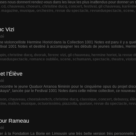
ses nous donnent rendez-vous dans les lieux les plus inattendus pour donner un s
,
cd
,
chauveau
,
choeurs
,
christine ducq
,
concert
,
festival
,
gil chauveau
,
karénin
,
magazine
,
musique
,
orchestre
,
revue du spectacle
,
revueduspectacle
,
scene
,
c Vizi
dé
e violoncelliste Hermine Horiot dans la Collection 1001 Notes est paru il y a qu
estival 1001 Notes et destiné à accompagner les débuts de jeunes solistes, Hermi
pin
,
christine ducq
,
dvorak
,
ferenc vizi
,
gil chauveau
,
hermine horiot
,
la revue 
evueduspectacle
,
romance oubliée
,
scene
,
schumann
,
spectacle
,
theatre
,
violon
et l’Élève
dé
contre le jeune Quatuor Arranoa féminin pour le cinquième opus du projet disc
tskaya*, lancée par le Festival 1001 Notes dans cette même collection, ce nouveau 
son
,
chauveau
,
chostakovitch
,
christine ducq
,
classique
,
concert
,
debussy
,
élè
ine
,
maître
,
musique
,
octuorissimo
,
piazzolla
,
quatuor
,
revue du spectacle
,
rev
pour Rameau
dé
trer à la Fondation La Borie en Limousin une très belle version très personnelle