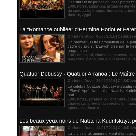
Des stars et de jeunes pousses prometteu
1001 notes
,
aquarium
,
artuan de lierrée
du spectacle
,
limoges
,
limousin
,
lyrique
theatre
,
zygel
La "Romance oubliée" d'Hermine Horiot et Feren
Christine Ducq | 06/03/2015
|
CédéDévé
Un premier CD très prometteur de la jeun
cadre du projet "L'Envol" créé par le F
programme...
1001 notes
,
cd
,
chanson
,
chauveau
,
cho
magazine
,
piano
,
revue du spectacle
,
r
Quatuor Debussy - Quatuor Arranoa : Le Maître 
Christine Ducq | 25/02/2014
|
CédéDévé
Le célèbre Quatuor Debussy masculin ren
l’Élève". Après la pianiste Natacha Kudri
part...
1001 notes
,
arranoa
,
cd
,
chambre
,
chan
chauveau
,
la revue du spectacle
,
magaz
spectacle
,
theatre
Les beaux yeux noirs de Natacha Kudritskaya 
Christine Ducq | 14/01/2013
|
CédéDévé
La pianiste ukrainienne vient d’enregis