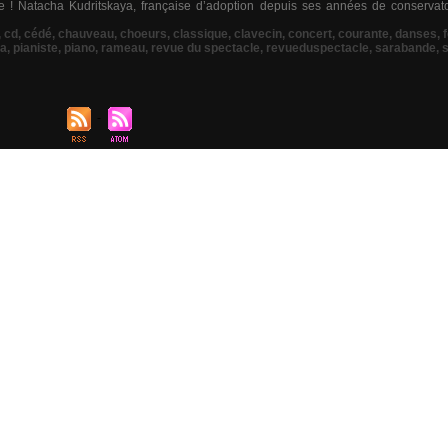
! Natacha Kudritskaya, française d’adoption depuis ses années de conservatoir
,
cd
,
cédé
,
chauveau
,
choeurs
,
classique
,
clavecin
,
concert
,
courante
,
danses
,
ya
,
pianiste
,
piano
,
rameau
,
revue du spectacle
,
revueduspectacle
,
sarabande
,