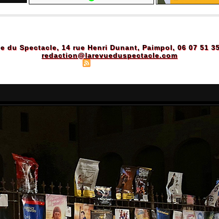
e du Spectacle, 14 rue Henri Dunant, Paimpol, 06 07 51 3
redaction@larevueduspectacle.com
Plan du site
|
Syndication
|
Powered by WM