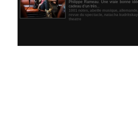
Philippe Rameau. Une vraie bonne idée 
cadeau d’un très...
1001 notes
,
abeille musique
,
allemande
revue du spectacle
,
natacha kudritska
theatre