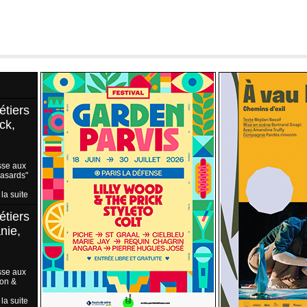
étiers
ck,
sse aux
Hasards"
 la suite
étiers
nie,
sse aux
ion &
 la suite