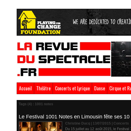
Accueil
Théâtre
Concerts et Lyrique
Danse
Cirque et R
Tags (4) : 1001 notes
Le Festival 1001 Notes en Limousin fête ses 10 
Christine Ducq | 13/07/2015
|
Concerts
Du 15 juillet au 12 août 2015, le Festiva