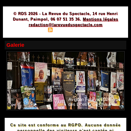
© RDS 2026 - La Revue du Spectacle, 14 rue Henri
Dunant, Paimpol, 06 07 51 35 36.
Mentions légales
redaction@larevueduspectacle.com
|
|
Plan du site
Syndication
Powered by WM
Galerie
Avignon Festival 2024 - rue
des Lices © Gil Chauveau.
Ce site est conforme au RGPD. Aucune donnée
personnelle des visiteurs n'est captée ni