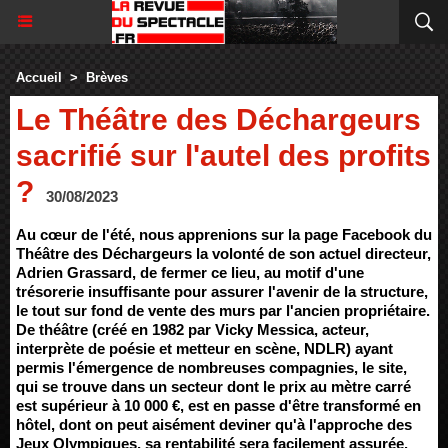
Accueil
>
Brèves
Le Théâtre des Déchargeurs
sacrifié sur l'autel des profits
?
30/08/2023
Au cœur de l'été, nous apprenions sur la page Facebook du
Théâtre des Déchargeurs la volonté de son actuel directeur,
Adrien Grassard, de fermer ce lieu, au motif d'une
trésorerie insuffisante pour assurer l'avenir de la structure,
le tout sur fond de vente des murs par l'ancien propriétaire.
De théâtre (créé en 1982 par Vicky Messica, acteur,
interprète de poésie et metteur en scène, NDLR) ayant
permis l'émergence de nombreuses compagnies, le site,
qui se trouve dans un secteur dont le prix au mètre carré
est supérieur à 10 000 €, est en passe d'être transformé en
hôtel, dont on peut aisément deviner qu'à l'approche des
Jeux Olympiques, sa rentabilité sera facilement assurée.