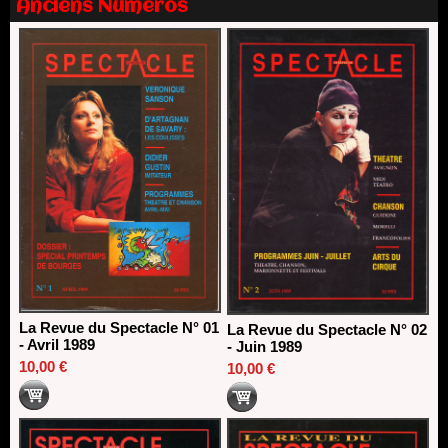
Anciens Numéros
13/06/2026
Dispositif SACD Auteurs d'espaces : les lauréats 2026
18/03/2026
La Revue du Spectacle N° 01
La Revue du Spectacle N° 02
- Avril 1989
- Juin 1989
10,00 €
10,00 €