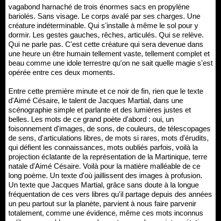
vagabond harnaché de trois énormes sacs en propylène
bariolés. Sans visage. Le corps avalé par ses charges. Une
créature indéterminable. Qui s'installe à même le sol pour y
dormir. Les gestes gauches, rêches, articulés. Qui se relève.
Qui ne parle pas. C'est cette créature qui sera devenue dans
une heure un être humain tellement vaste, tellement complet et
beau comme une idole terrestre qu'on ne sait quelle magie s'est
opérée entre ces deux moments.
Entre cette première minute et ce noir de fin, rien que le texte
d'Aimé Césaire, le talent de Jacques Martial, dans une
scénographie simple et parlante et des lumières justes et
belles. Les mots de ce grand poète d'abord : oui, un
foisonnement d'images, de sons, de couleurs, de télescopages
de sens, d'articulations libres, de mots si rares, mots d'érudits,
qui défient les connaissances, mots oubliés parfois, voilà la
projection éclatante de la représentation de la Martinique, terre
natale d'Aimé Césaire. Voilà pour la matière malléable de ce
long poème. Un texte d'où jaillissent des images à profusion.
Un texte que Jacques Martial, grâce sans doute à la longue
fréquentation de ces vers libres qu'il partage depuis des années
un peu partout sur la planète, parvient à nous faire parvenir
totalement, comme une évidence, même ces mots inconnus