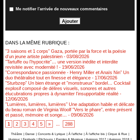
Me notifier l'arrivée de nouveaux commentaires
DANS LA MÊME RUBRIQUE :
"3 saisons et 1 corps" Gaza, portée par la force et la poésie
d'un jeune artiste palestinien
- 03/08/2026
"Tartuffe ou l'hypocrite"… une version inédite et interdite
revisitée avec modernité !
- 19/06/2026
"Correspondance passionnée - Henry Miller et Anaïs Nin" Un
duo théâtralisé tout en finesse et élégance
- 17/06/2026
"Sturbzep" Un bien étrange et "monstrueux" bordel… Cocktail
explosif composé de délires visuels, sonores et autres
élucubrations propres à dynamiter l'insupportable réalité
-
12/06/2026
"Lumières, lumières, lumières" Une adaptation habile et délicate
du beau roman de Virginia Woolf "Vers le phare", entre présent
et passé, mémoire et songe…
- 09/06/2026
1
2
3
4
5
»
...
288
Théâtre
|
Danse
|
Concerts & Lyrique
|
À l'affiche
|
À l'affiche bis
|
Cirque & Rue
|
Humour
|
Festivals
|
Pitchouns
|
Paroles & Musique
|
Avignon 2017
|
Avignon 2018
|