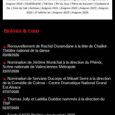
Avignon 2019
|
CédéDévédé
|
Trib'Une
|
RV du Jour
|
Pièce du boucher
|
Coulisses &
Cie
|
Coin de l’œil
|
Archives
|
Avignon 2021
|
Avignon 2022
|
Avignon 2023
|
Avignon
2024
|
À l'affiche ter
|
Avignon 2025
|
Avignon 2026
Renouvellement de Rachid Ouramdane à la tête de Chaillot-
Brèves & Com
Théâtre national de la danse
05/08/2026
Nomination de Jérôme Montchal à la direction du Phénix,
Scène nationale de Valenciennes Métropole
22/07/2026
Nomination de Servane Ducorps et Mikaël Serre à la direction
de la Comédie de Colmar - Centre Dramatique National Grand
Est Alsace
07/07/2026
Thomas Jolly et Laëtitia Guédon nommés à la direction du
TNP
02/07/2026
Fonds SACD Théâtre : les lauréats 2026
23/06/2026
Dispositif ARTCENA Écrire pour le cirque, les lauréats 2026 !