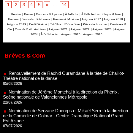
1
2
3
4
5
»
...
14
Théâtre
|
Danse
|
Concerts & Lyrique
|
À l'affiche
|
À l'affiche bis
|
Cirque & Rue
|
Humour
|
Festivals
|
Pitchouns
|
Paroles & Musique
|
Avignon 2017
|
Avignon 2018
|
Avignon 2019
|
CédéDévédé
|
Trib'Une
|
RV du Jour
|
Pièce du boucher
|
Coulisses &
Cie
|
Coin de l’œil
|
Archives
|
Avignon 2021
|
Avignon 2022
|
Avignon 2023
|
Avignon
2024
|
À l'affiche ter
|
Avignon 2025
|
Avignon 2026
Brèves & Com
Renouvellement de Rachid Ouramdane à la tête de Chaillot-
Théâtre national de la danse
05/08/2026
Nomination de Jérôme Montchal à la direction du Phénix,
Scène nationale de Valenciennes Métropole
22/07/2026
Nomination de Servane Ducorps et Mikaël Serre à la direction
de la Comédie de Colmar - Centre Dramatique National Grand
Est Alsace
07/07/2026
Thomas Jolly et Laëtitia Guédon nommés à la direction du
TNP
02/07/2026