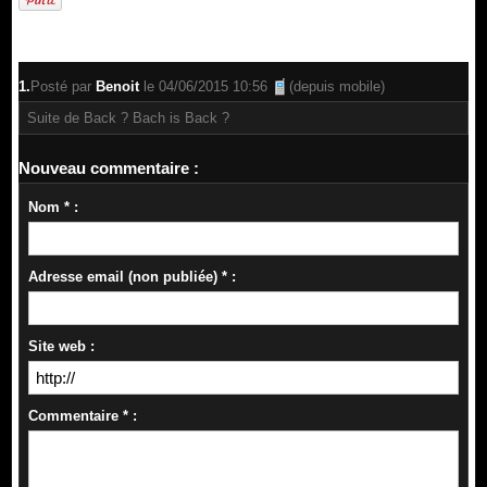
1.
Posté par
Benoit
le 04/06/2015 10:56
(depuis mobile)
Suite de Back ? Bach is Back ?
Nouveau commentaire :
Nom * :
Adresse email (non publiée) * :
Site web :
Commentaire * :