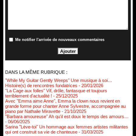
Me notifier l'arrivée de nouveaux commentaires
DANS LA MÊME RUBRIQUE :
"While My Guitar Gently Weeps" Une musique à soi…
Histoire(s) de rencontres fondatrices
- 20/01/2026
"La Cage aux folles" Vif, drôle, fantasque et toujours
terriblement d'actualité !
- 25/12/2025
Avec "Emma aime Anne", Emma la clown nous revient en
grande forme pour chanter Anne Sylvestre, accompagnée au
piano par Nathalie Miravette
- 21/10/2025
"Barbara amoureuse" Ah qu'il est doux le temps des amours…
- 06/06/2025
Sarina "Lève-toi" Un hommage aux femmes artistes militantes
qui ont construit sa vie de chanteuse
- 31/03/2025