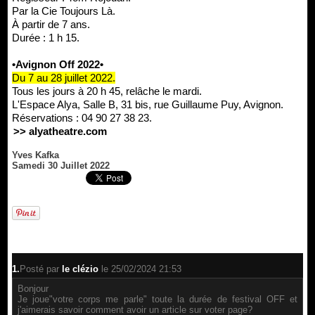
Par la Cie Toujours Là.
À partir de 7 ans.
Durée : 1 h 15.
•Avignon Off 2022•
Du 7 au 28 juillet 2022.
Tous les jours à 20 h 45, relâche le mardi.
L'Espace Alya, Salle B, 31 bis, rue Guillaume Puy, Avignon.
Réservations : 04 90 27 38 23.
>> alyatheatre.com
Yves Kafka
Samedi 30 Juillet 2022
1.
Posté par
le clézio
le 25/02/2024 21:53
Bonjour
Je joue"votre corps me parle" toute la durée de festival OFF et
j'aimerais savoir comment avoir un article sur voter page?