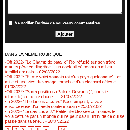
Me notifier l'arrivée de nouveaux commentaires
DANS LA MÊME RUBRIQUE :
•Off 2022• "Le Champ de bataille" Roi réfugié sur son trône,
mari et père en disgrâce… un cocktail détonant en milieu
familial ordinaire
- 02/08/2022
•Off 2022• "Et me voici soudain roi d'un pays quelconque" Les
mille et une vies du voyage immobile d'un clochard céleste
-
01/08/2022
•Off 2022• "Surexpositions (Patrick Dewaere)", une vie
(d'artiste) en pente douce…
- 31/07/2022
•In 2022• "The Line is a curve" Kae Tempest, la voix
ensorceleuse d'un aède contemporain
- 29/07/2022
•In 2022• "Le cas Lucia J." Petite fille blessée du monde, te
voilà détruite par un monde qui ne peut saisir l'infini de ce qui se
passe dans ta tête…
- 28/07/2022
1
2
3
4
5
»
...
14