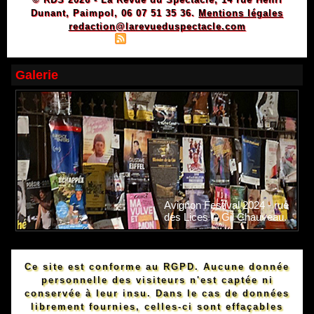
Dunant, Paimpol, 06 07 51 35 36.
Mentions légales
redaction@larevueduspectacle.com
|
|
Plan du site
Syndication
Powered by WM
Galerie
Avignon Festival 2024 - rue
des Lices © Gil Chauveau.
Ce site est conforme au RGPD. Aucune donnée
personnelle des visiteurs n'est captée ni
conservée à leur insu. Dans le cas de données
librement fournies, celles-ci sont effaçables