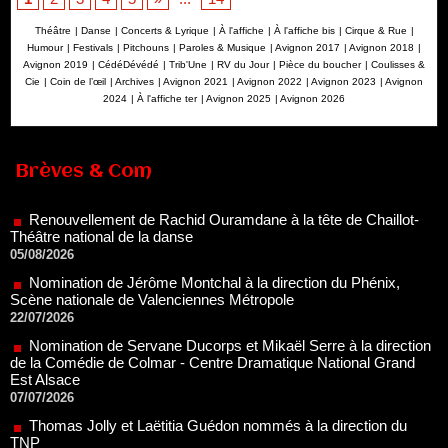
Théâtre
|
Danse
|
Concerts & Lyrique
|
À l'affiche
|
À l'affiche bis
|
Cirque & Rue
|
Humour
|
Festivals
|
Pitchouns
|
Paroles & Musique
|
Avignon 2017
|
Avignon 2018
|
Avignon 2019
|
CédéDévédé
|
Trib'Une
|
RV du Jour
|
Pièce du boucher
|
Coulisses &
Cie
|
Coin de l’œil
|
Archives
|
Avignon 2021
|
Avignon 2022
|
Avignon 2023
|
Avignon
2024
|
À l'affiche ter
|
Avignon 2025
|
Avignon 2026
Renouvellement de Rachid Ouramdane à la tête de Chaillot-
Brèves & Com
Théâtre national de la danse
05/08/2026
Nomination de Jérôme Montchal à la direction du Phénix,
Scène nationale de Valenciennes Métropole
22/07/2026
Nomination de Servane Ducorps et Mikaël Serre à la direction
de la Comédie de Colmar - Centre Dramatique National Grand
Est Alsace
07/07/2026
Thomas Jolly et Laëtitia Guédon nommés à la direction du
TNP
02/07/2026
Fonds SACD Théâtre : les lauréats 2026
23/06/2026