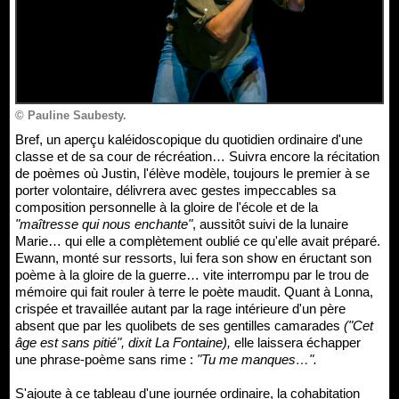
© Pauline Saubesty.
Bref, un aperçu kaléidoscopique du quotidien ordinaire d'une
classe et de sa cour de récréation… Suivra encore la récitation
de poèmes où Justin, l'élève modèle, toujours le premier à se
porter volontaire, délivrera avec gestes impeccables sa
composition personnelle à la gloire de l'école et de la
"maîtresse qui nous enchante"
, aussitôt suivi de la lunaire
Marie… qui elle a complètement oublié ce qu'elle avait préparé.
Ewann, monté sur ressorts, lui fera son show en éructant son
poème à la gloire de la guerre… vite interrompu par le trou de
mémoire qui fait rouler à terre le poète maudit. Quant à Lonna,
crispée et travaillée autant par la rage intérieure d'un père
absent que par les quolibets de ses gentilles camarades
("Cet
âge est sans pitié", dixit La Fontaine),
elle laissera échapper
une phrase-poème sans rime :
"Tu me manques…".
S'ajoute à ce tableau d'une journée ordinaire, la cohabitation