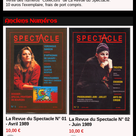
Vente des numéros "Collectors" de La Revue du Spectacle.
10 euros l'exemplaire, frais de port compris.
Nomination de Nathalie Garraud et Olivier Saccomano à la
direction du Théâtre de Gennevilliers - CDN
13/06/2026
Anciens Numéros
Dispositif SACD Auteurs d'espaces : les lauréats 2026
18/03/2026
La Revue du Spectacle N° 01
La Revue du Spectacle N° 02
- Avril 1989
- Juin 1989
10,00 €
10,00 €