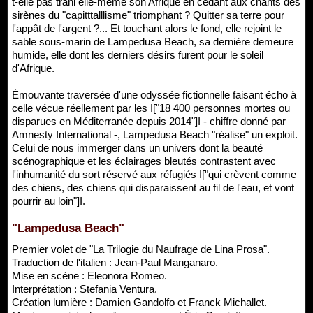
t-elle pas trahi elle-même son Afrique en cédant aux chants des
sirènes du "capitttalllisme" triomphant ? Quitter sa terre pour
l'appât de l'argent ?... Et touchant alors le fond, elle rejoint le
sable sous-marin de Lampedusa Beach, sa dernière demeure
humide, elle dont les derniers désirs furent pour le soleil
d'Afrique.
Émouvante traversée d'une odyssée fictionnelle faisant écho à
celle vécue réellement par les I["18 400 personnes mortes ou
disparues en Méditerranée depuis 2014"]I - chiffre donné par
Amnesty International -, Lampedusa Beach "réalise" un exploit.
Celui de nous immerger dans un univers dont la beauté
scénographique et les éclairages bleutés contrastent avec
l'inhumanité du sort réservé aux réfugiés I["qui crèvent comme
des chiens, des chiens qui disparaissent au fil de l'eau, et vont
pourrir au loin"]I.
"Lampedusa Beach"
Premier volet de "La Trilogie du Naufrage de Lina Prosa".
Traduction de l'italien : Jean-Paul Manganaro.
Mise en scène : Eleonora Romeo.
Interprétation : Stefania Ventura.
Création lumière : Damien Gandolfo et Franck Michallet.