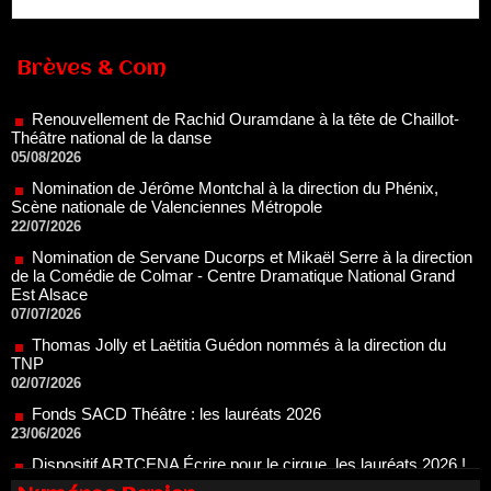
Renouvellement de Rachid Ouramdane à la tête de Chaillot-
Théâtre national de la danse
Brèves & Com
05/08/2026
Nomination de Jérôme Montchal à la direction du Phénix,
Scène nationale de Valenciennes Métropole
22/07/2026
Nomination de Servane Ducorps et Mikaël Serre à la direction
de la Comédie de Colmar - Centre Dramatique National Grand
Est Alsace
07/07/2026
Thomas Jolly et Laëtitia Guédon nommés à la direction du
TNP
02/07/2026
Fonds SACD Théâtre : les lauréats 2026
23/06/2026
Dispositif ARTCENA Écrire pour le cirque, les lauréats 2026 !
20/06/2026
Le palmarès des prix SACD 2026
18/06/2026