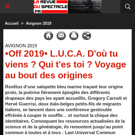
Accueil
>
Avignon 2019
AVIGNON 2019
•Off 2019• L.U.C.A. D'où tu
viens ? Qui t'es toi ? Voyage
au bout des origines
Revêtus d'une salopette bleu marine traçant leur origine
prolo, la poitrine fièrement épinglée des différents
drapeaux des pays les ayant accueillis, Gregory Carnoli et
Hervé Guerrisi, deux italo-belges petits-fils de migrants
italiens, se lancent dans une conférence gesticulée
effrénée à couper le souffle… et surtout la chique des
identitaires. Convoquant les ressources actualisées de la
science et de la généalogie, ils remontent jusqu'au point
commun à toutes et à tous : Last Universal Commun