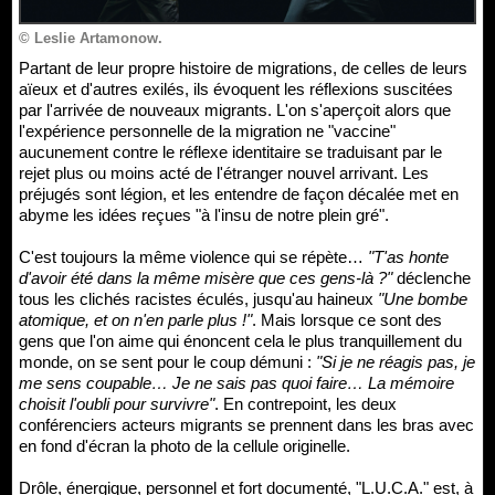
© Leslie Artamonow.
Partant de leur propre histoire de migrations, de celles de leurs
aïeux et d'autres exilés, ils évoquent les réflexions suscitées
par l'arrivée de nouveaux migrants. L'on s'aperçoit alors que
l'expérience personnelle de la migration ne "vaccine"
aucunement contre le réflexe identitaire se traduisant par le
rejet plus ou moins acté de l'étranger nouvel arrivant. Les
préjugés sont légion, et les entendre de façon décalée met en
abyme les idées reçues "à l'insu de notre plein gré".
C'est toujours la même violence qui se répète…
"T'as honte
d'avoir été dans la même misère que ces gens-là ?"
déclenche
tous les clichés racistes éculés, jusqu'au haineux
"Une bombe
atomique, et on n'en parle plus !"
. Mais lorsque ce sont des
gens que l'on aime qui énoncent cela le plus tranquillement du
monde, on se sent pour le coup démuni :
"Si je ne réagis pas, je
me sens coupable… Je ne sais pas quoi faire… La mémoire
choisit l'oubli pour survivre"
. En contrepoint, les deux
conférenciers acteurs migrants se prennent dans les bras avec
en fond d'écran la photo de la cellule originelle.
Drôle, énergique, personnel et fort documenté, "L.U.C.A." est, à