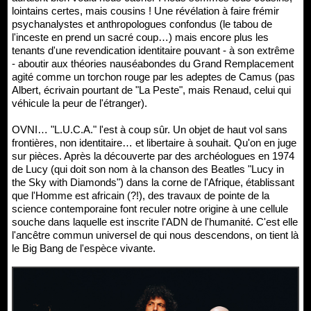
lointains certes, mais cousins ! Une révélation à faire frémir
psychanalystes et anthropologues confondus (le tabou de
l'inceste en prend un sacré coup…) mais encore plus les
tenants d'une revendication identitaire pouvant - à son extrême
- aboutir aux théories nauséabondes du Grand Remplacement
agité comme un torchon rouge par les adeptes de Camus (pas
Albert, écrivain pourtant de "La Peste", mais Renaud, celui qui
véhicule la peur de l'étranger).
OVNI… "L.U.C.A." l'est à coup sûr. Un objet de haut vol sans
frontières, non identitaire… et libertaire à souhait. Qu'on en juge
sur pièces. Après la découverte par des archéologues en 1974
de Lucy (qui doit son nom à la chanson des Beatles "Lucy in
the Sky with Diamonds") dans la corne de l'Afrique, établissant
que l'Homme est africain (?!), des travaux de pointe de la
science contemporaine font reculer notre origine à une cellule
souche dans laquelle est inscrite l'ADN de l'humanité. C'est elle
l'ancêtre commun universel de qui nous descendons, on tient là
le Big Bang de l'espèce vivante.