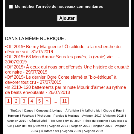
Me notifier l'arrivée de nouveaux commentaires
DANS LA MÊME RUBRIQUE :
•Off 2019• Be my Marguerite ! Ô solitude, à la recherche du
désir de soi
- 31/07/2019
•Off 2019• 68 Mon Amour Sous les pavés, la (vraie) vie…
-
30/07/2019
•Off 2019• À ceux qui nous ont offensés Une histoire de cruauté
ordinaire
- 29/07/2019
•Off 2019• Le dernier Ogre Conte slamé et "bio-éthique" à
dévorer tout cru
- 27/07/2019
•In 2019• 120 battements par minute Mourir d'aimer au rythme
de beats envoûtants
- 26/07/2019
1
2
3
4
5
»
...
11
Théâtre
|
Danse
|
Concerts & Lyrique
|
À l'affiche
|
À l'affiche bis
|
Cirque & Rue
|
Humour
|
Festivals
|
Pitchouns
|
Paroles & Musique
|
Avignon 2017
|
Avignon 2018
|
Avignon 2019
|
CédéDévédé
|
Trib'Une
|
RV du Jour
|
Pièce du boucher
|
Coulisses &
Cie
|
Coin de l’œil
|
Archives
|
Avignon 2021
|
Avignon 2022
|
Avignon 2023
|
Avignon
2024
|
À l'affiche ter
|
Avignon 2025
|
Avignon 2026