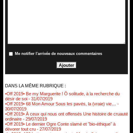
Me notifier l'arrivée de nouveaux commentaires
DANS LA MÊME RUBRIQUE :
•Off 2019• Be my Marguerite ! Ô solitude, à la recherche du
désir de soi
- 31/07/2019
•Off 2019• 68 Mon Amour Sous les pavés, la (vraie) vie…
-
30/07/2019
•Off 2019• À ceux qui nous ont offensés Une histoire de cruauté
ordinaire
- 29/07/2019
•Off 2019• Le dernier Ogre Conte slamé et "bio-éthique" à
dévorer tout cru
- 27/07/2019