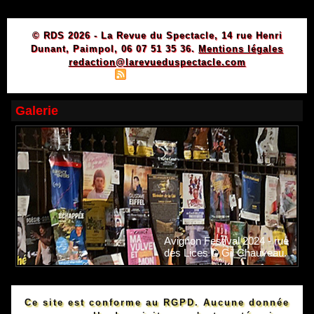
© RDS 2026 - La Revue du Spectacle, 14 rue Henri
Dunant, Paimpol, 06 07 51 35 36.
Mentions légales
redaction@larevueduspectacle.com
|
|
Plan du site
Syndication
Powered by WM
Galerie
Avignon Festival 2024 - rue
des Lices © Gil Chauveau.
Ce site est conforme au RGPD. Aucune donnée