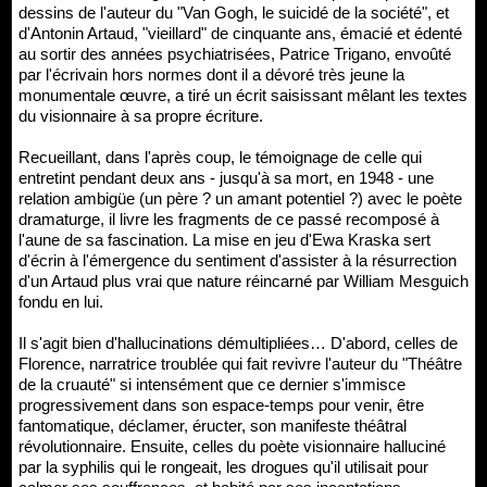
dessins de l'auteur du "Van Gogh, le suicidé de la société", et
d'Antonin Artaud, "vieillard" de cinquante ans, émacié et édenté
au sortir des années psychiatrisées, Patrice Trigano, envoûté
par l'écrivain hors normes dont il a dévoré très jeune la
monumentale œuvre, a tiré un écrit saisissant mêlant les textes
du visionnaire à sa propre écriture.
Recueillant, dans l'après coup, le témoignage de celle qui
entretint pendant deux ans - jusqu'à sa mort, en 1948 - une
relation ambigüe (un père ? un amant potentiel ?) avec le poète
dramaturge, il livre les fragments de ce passé recomposé à
l'aune de sa fascination. La mise en jeu d'Ewa Kraska sert
d'écrin à l'émergence du sentiment d'assister à la résurrection
d'un Artaud plus vrai que nature réincarné par William Mesguich
fondu en lui.
Il s'agit bien d'hallucinations démultipliées… D'abord, celles de
Florence, narratrice troublée qui fait revivre l'auteur du "Théâtre
de la cruauté" si intensément que ce dernier s'immisce
progressivement dans son espace-temps pour venir, être
fantomatique, déclamer, éructer, son manifeste théâtral
révolutionnaire. Ensuite, celles du poète visionnaire halluciné
par la syphilis qui le rongeait, les drogues qu'il utilisait pour