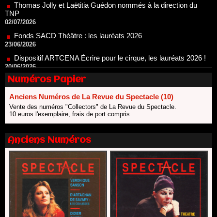
Fonds SACD Théâtre : les lauréats 2026
23/06/2026
Dispositif ARTCENA Écrire pour le cirque, les lauréats 2026 !
20/06/2026
Le palmarès des prix SACD 2026
18/06/2026
Les 10 lauréats du Fonds Grandes Formes Théâtre 2026
SACD
Numéros Papier
13/06/2026
Anciens Numéros de La Revue du Spectacle (10)
Nomination de Nathalie Garraud et Olivier Saccomano à la
direction du Théâtre de Gennevilliers - CDN
Vente des numéros "Collectors" de La Revue du Spectacle.
10 euros l'exemplaire, frais de port compris.
13/06/2026
Dispositif SACD Auteurs d'espaces : les lauréats 2026
18/03/2026
Anciens Numéros