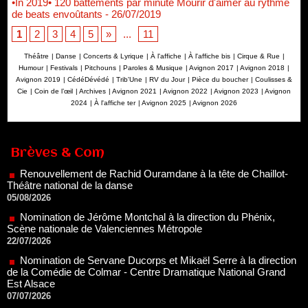
•In 2019• 120 battements par minute Mourir d'aimer au rythme
de beats envoûtants
- 26/07/2019
1
2
3
4
5
»
...
11
Théâtre
|
Danse
|
Concerts & Lyrique
|
À l'affiche
|
À l'affiche bis
|
Cirque & Rue
|
Humour
|
Festivals
|
Pitchouns
|
Paroles & Musique
|
Avignon 2017
|
Avignon 2018
|
Avignon 2019
|
CédéDévédé
|
Trib'Une
|
RV du Jour
|
Pièce du boucher
|
Coulisses &
Cie
|
Coin de l’œil
|
Archives
|
Avignon 2021
|
Avignon 2022
|
Avignon 2023
|
Avignon
2024
|
À l'affiche ter
|
Avignon 2025
|
Avignon 2026
Renouvellement de Rachid Ouramdane à la tête de Chaillot-
Théâtre national de la danse
05/08/2026
Brèves & Com
Nomination de Jérôme Montchal à la direction du Phénix,
Scène nationale de Valenciennes Métropole
22/07/2026
Nomination de Servane Ducorps et Mikaël Serre à la direction
de la Comédie de Colmar - Centre Dramatique National Grand
Est Alsace
07/07/2026
Thomas Jolly et Laëtitia Guédon nommés à la direction du
TNP
02/07/2026