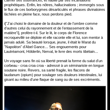
calmer ses souffrances, et habité par ses incantations
prophétiques. Enfin, les nôtres, hallucinations ; immergés sous
le flux de ces borborygmes désarticulés et phrases divinatoires
lâchées en pleine face, nous perdons pied.
i["J'ai choisi le domaine de la douleur et de l'ombre comme
d'autres celui du rayonnement et de l'entassement de la
matière"i], profère-t-il. Sur le lit, le corps de Florence
recroquevillé se déploie et elle raconte elle et lui, son mentor à
jamais adulé. Sa beauté lorsque, jeune, il était le Marat du
"Napoléon" d'Abel Gance… Ses engouements pour
Lautréamont, Hölderlin, Nerval, le livre des morts tibétain…
Un voyage sans fin où sa liberté prenait la forme du salut d'un
corbeau - croa croa croa - adressé à un séminariste en longue
soutane noire. Revers, sa santé fragile, les flacons de
laudanum (opium) pour soulager ses douleurs intestinales, lui
gisant au milieu d'une flaque de sang ou de ses excréments.