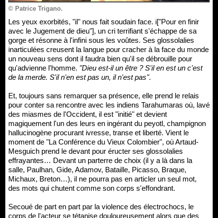
© Patrice Trigano.
Les yeux exorbités, "il" nous fait soudain face. i["Pour en finir
avec le Jugement de dieu"], un cri terrifiant s'échappe de sa
gorge et résonne à l'infini sous les voûtes. Ses glossolalies
inarticulées creusent la langue pour cracher à la face du monde
un nouveau sens dont il faudra bien qu'il se débrouille pour
qu'advienne l'homme.
"Dieu est-il un être ? S'il en est un c'est
de la merde. S'il n'en est pas un, il n'est pas"
.
Et, toujours sans remarquer sa présence, elle prend le relais
pour conter sa rencontre avec les indiens Tarahumaras où, lavé
des miasmes de l'Occident, il est "initié" et devient
magiquement l'un des leurs en ingérant du peyotl, champignon
hallucinogène procurant ivresse, transe et liberté. Vient le
moment de "La Conférence du Vieux Colombier", où Artaud-
Mesguich prend le devant pour éructer ses glossolalies
effrayantes… Devant un parterre de choix (il y a là dans la
salle, Paulhan, Gide, Adamov, Bataille, Picasso, Braque,
Michaux, Breton…), il ne pourra pas en articler un seul mot,
des mots qui chutent comme son corps s'effondrant.
Secoué de part en part par la violence des électrochocs, le
corps de l'acteur se tétanise douloureusement alors que des