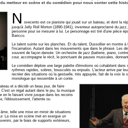
e du metteur en scène et du comédien pour nous conter cette histo
N
ovecento est ce pianiste qui jouait sur un bateau, et dont la répu
jusqu'à Jelly Roll Morton (1890-1941), inventeur autoproclamé du jazz, 
personne pour se mesurer à lui. Le personnage est tiré d'une pièce é
Baricco.
Le talent suinte sur les planches. Et du talent, Dussollier en montre à f
l'incarnation. Autant dans les mouvements que dans le phrasé. Les d
souvent de façon dansée. Un orchestre de jazz (batterie, piano, contr
cour, accompagne le récit, le ponctuant de pauses musicales, donnant d
Le comédien déploie une large palette d'émotions où cohabitent dans 
rythmes rapides, sobres, bousculés ou enjoués. L'acteur arrive par leu
recréer des situations où la gestuelle, très appuyée, fait de la voix le 
monologue qui ressemble à un conte.
ateau et a décidé un beau jour, de faire
. C'est un régal autant dans le jeu, la musique
te en le faisant vivre jusque dans les recoins
 l'éblouissement, l'attente ou
me, telle une mise en miroir de situations
ur. La mise en scène met en exergue un
venirs, par le biais de supports extérieurs,