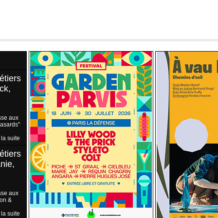
étiers
ck,
sse aux
Hasards"
 la suite
étiers
nie,
sse aux
ion &
 la suite