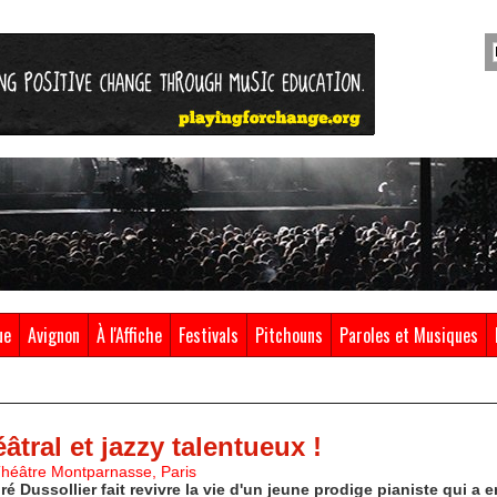
ue
Avignon
À l'Affiche
Festivals
Pitchouns
Paroles et Musiques
tral et jazzy talentueux !
Théâtre Montparnasse, Paris
 Dussollier fait revivre la vie d'un jeune prodige pianiste qui a 