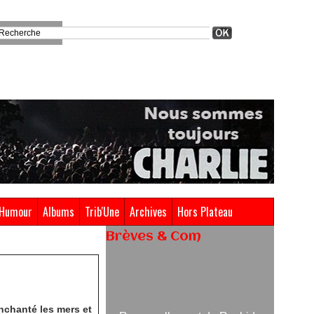
Humour
Albums
Trib'Une
Archives
Hors Plateau
Brèves & Com
Renouvellement de Rachid
Ouramdane à la tête de Chaillot-
Théâtre national de la danse
enchanté les mers et