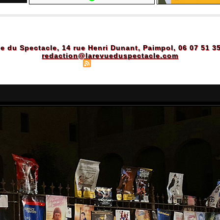
e du Spectacle, 14 rue Henri Dunant, Paimpol, 06 07 51 3
redaction@larevueduspectacle.com
Plan du site
|
Syndication
|
Powered by WM