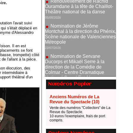
05/08/2026
ire.
Nomination de Jérôme
Montchal à la direction du Phénix,
Scène nationale de Valenciennes
tation l'avait suivi
Métropole
qui s'était déplacé en
22/07/2026
ponyme d'Alessandro
Nomination de Servane
Ducorps et Mikaël Serre à la
oison. Il en est
éplacements se font
direction de la Comédie de
ebasse, trompette) côté
Colmar - Centre Dramatique
e l'allant à la pièce.
National Grand Est Alsace
07/07/2026
son élocution, des
r intermédiaire à
Thomas Jolly et Laëtitia
support théâtral d'un
Guédon nommés à la direction du
Numéros Papier
TNP
02/07/2026
Anciens Numéros de La
Fonds SACD Théâtre : les
Revue du Spectacle (10)
lauréats 2026
Vente des numéros "Collectors" de La
Revue du Spectacle.
23/06/2026
10 euros l'exemplaire, frais de port
Dispositif ARTCENA Écrire
compris.
pour le cirque, les lauréats 2026 !
20/06/2026