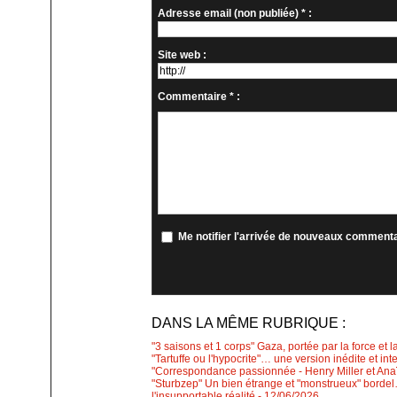
Adresse email (non publiée) * :
Site web :
Commentaire * :
Me notifier l'arrivée de nouveaux comment
DANS LA MÊME RUBRIQUE :
"3 saisons et 1 corps" Gaza, portée par la force et l
"Tartuffe ou l'hypocrite"… une version inédite et int
"Correspondance passionnée - Henry Miller et Anaïs
"Sturbzep" Un bien étrange et "monstrueux" bordel…
l'insupportable réalité
- 12/06/2026