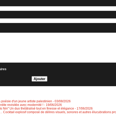
aires
a poésie d'un jeune artiste palestinien
- 03/08/2026
erdite revisitée avec modernité !
- 19/06/2026
 Nin" Un duo théâtralisé tout en finesse et élégance
- 17/06/2026
 Cocktail explosif composé de délires visuels, sonores et autres élucubrations pr