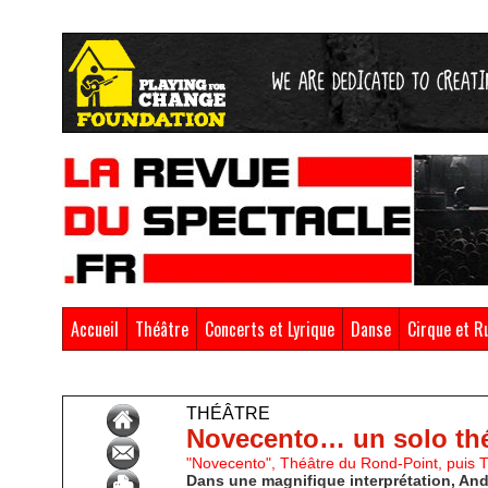
Accueil
Théâtre
Concerts et Lyrique
Danse
Cirque et R
Accueil
>
Théâtre
THÉÂTRE
Novecento… un solo théâ
"Novecento", Théâtre du Rond-Point, puis 
Dans une magnifique interprétation, André