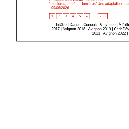
"Lumières, lumières, lumières" Une adaptation habi
- 09/06/2026
1
2
3
4
5
»
...
288
Théâtre
|
Danse
|
Concerts & Lyrique
|
À l'af
2017
|
Avignon 2018
|
Avignon 2019
|
CédéDév
2021
|
Avignon 2022
|