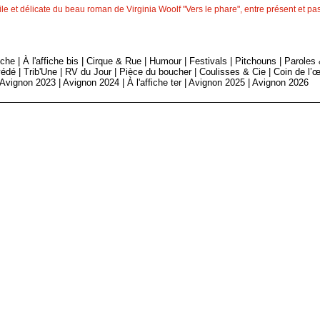
le et délicate du beau roman de Virginia Woolf "Vers le phare", entre présent et 
fiche
|
À l'affiche bis
|
Cirque & Rue
|
Humour
|
Festivals
|
Pitchouns
|
Paroles
édé
|
Trib'Une
|
RV du Jour
|
Pièce du boucher
|
Coulisses & Cie
|
Coin de l’œ
Avignon 2023
|
Avignon 2024
|
À l'affiche ter
|
Avignon 2025
|
Avignon 2026