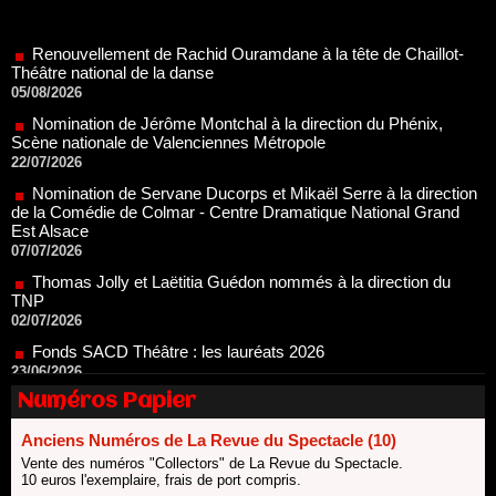
Renouvellement de Rachid Ouramdane à la tête de Chaillot-
Théâtre national de la danse
05/08/2026
Nomination de Jérôme Montchal à la direction du Phénix,
Scène nationale de Valenciennes Métropole
22/07/2026
Nomination de Servane Ducorps et Mikaël Serre à la direction
de la Comédie de Colmar - Centre Dramatique National Grand
Est Alsace
07/07/2026
Thomas Jolly et Laëtitia Guédon nommés à la direction du
TNP
02/07/2026
Fonds SACD Théâtre : les lauréats 2026
23/06/2026
Dispositif ARTCENA Écrire pour le cirque, les lauréats 2026 !
20/06/2026
Numéros Papier
Le palmarès des prix SACD 2026
18/06/2026
Anciens Numéros de La Revue du Spectacle (10)
Les 10 lauréats du Fonds Grandes Formes Théâtre 2026
Vente des numéros "Collectors" de La Revue du Spectacle.
SACD
10 euros l'exemplaire, frais de port compris.