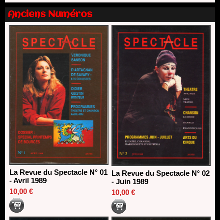
13/06/2026
Anciens Numéros
Nomination de Nathalie Garraud et Olivier Saccomano à la
direction du Théâtre de Gennevilliers - CDN
13/06/2026
Dispositif SACD Auteurs d'espaces : les lauréats 2026
18/03/2026
La Revue du Spectacle N° 01
La Revue du Spectacle N° 02
- Avril 1989
- Juin 1989
10,00 €
10,00 €