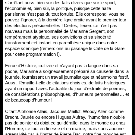
s’arrêtant aussi bien sur des faits divers que sur le sport,
l’économie et, bien sûr, la politique, puisque cette halte
parisienne n’est pas du tout fortuite. Elle correspond, vous ne
pouvez l’ignorer, à la dernière ligne droite avant le premier tour
des élections présidentielles ! Certes, l’exercice n’est pas
nouveau mais la personnalité de Marianne Sergent, son
tempérament atypique, ses convictions et sa sincérité
transforment cet instant en parenthèse unique dans notre
espace scénique (remercions au passage le Café de la Gare
pour cette programmation !).
Férue d’Histoire, cultivée et n’ayant pas la langue dans sa
poche, Marianne a soigneusement préparé sa causerie dans la
journée, fournissant un travail journalistique et néanmoins festif.
Aussi, l’émaille-t-elle de citations choisies, de faits historiques
ayant un rapport avec l’actualité du jour, d’extraits de poèmes,
de considérations philosophiques, d’humeurs personnelles… et
de beaucoup d’humour !
Citant Alphonse Allais, Jacques Maillot, Woody Allen comme
Brecht, Jaurès ou encore Hugues Aufray, l’humoriste n’oublie
pas de pointer du doigt ce qui déraille, dans le monde ou chez
l’Homme, ce tout en finesse et en malice, mais sans aucune
agressivité car, à l’instar de Pierre Dac, notre fine mouche est