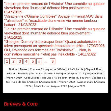
"Le pire premier rencard de l'Histoire" Une comédie au quatuor
virevoltant dont l'humanité déborde bien positivement
-
02/09/2025
"Alsacienne d'Origine Contrôlée" Voyage immersif AOC dans
"l'alsatitude" et l'exactitude d'une vraie vie menée tambour
battant
- 31/03/2023
"Le pire premier rencard de l'Histoire" Une comédie au quatuor
virevoltant dont l'humanité déborde bien positivement
-
17/01/2025
"Georges Demory est presque ténor" Quand autodérision et
talent provoquent un spectacle émouvant et drôle
- 17/03/2026
Oui, l'avancée des femmes est "Irrésistible"… Non, la
domination masculine n'était pas inéluctable
- 14/11/2022
1
2
3
4
5
»
...
9
Théâtre
|
Danse
|
Concerts & Lyrique
|
À l'affiche
|
À l'affiche bis
|
Cirque & Rue
|
Humour
|
Festivals
|
Pitchouns
|
Paroles & Musique
|
Avignon 2017
|
Avignon 2018
|
Avignon 2019
|
CédéDévédé
|
Trib'Une
|
RV du Jour
|
Pièce du boucher
|
Coulisses &
Cie
|
Coin de l’œil
|
Archives
|
Avignon 2021
|
Avignon 2022
|
Avignon 2023
|
Avignon
2024
|
À l'affiche ter
|
Avignon 2025
|
Avignon 2026
Brèves & Com