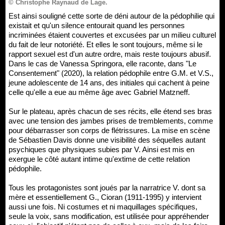
© Christophe Raynaud de Lage.
Est ainsi souligné cette sorte de déni autour de la pédophilie qui
existait et qu'un silence entourait quand les personnes
incriminées étaient couvertes et excusées par un milieu culturel
du fait de leur notoriété. Et elles le sont toujours, même si le
rapport sexuel est d'un autre ordre, mais reste toujours abusif.
Dans le cas de Vanessa Springora, elle raconte, dans "Le
Consentement" (2020), la relation pédophile entre G.M. et V.S.,
jeune adolescente de 14 ans, des initiales qui cachent à peine
celle qu'elle a eue au même âge avec Gabriel Matzneff.
Sur le plateau, après chacun de ses récits, elle étend ses bras
avec une tension des jambes prises de tremblements, comme
pour débarrasser son corps de flétrissures. La mise en scène
de Sébastien Davis donne une visibilité des séquelles autant
psychiques que physiques subies par V. Ainsi est mis en
exergue le côté autant intime qu'extime de cette relation
pédophile.
Tous les protagonistes sont joués par la narratrice V. dont sa
mère et essentiellement G., Cioran (1911-1995) y intervient
aussi une fois. Ni costumes et ni maquillages spécifiques,
seule la voix, sans modification, est utilisée pour appréhender