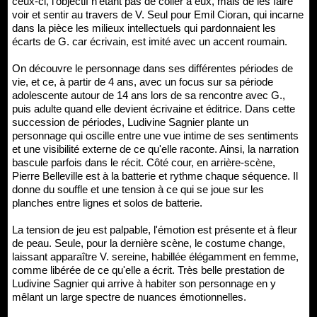
ceux-ci, l'objectif n'étant pas de coller à eux, mais de les faire
voir et sentir au travers de V. Seul pour Emil Cioran, qui incarne
dans la pièce les milieux intellectuels qui pardonnaient les
écarts de G. car écrivain, est imité avec un accent roumain.
On découvre le personnage dans ses différentes périodes de
vie, et ce, à partir de 4 ans, avec un focus sur sa période
adolescente autour de 14 ans lors de sa rencontre avec G.,
puis adulte quand elle devient écrivaine et éditrice. Dans cette
succession de périodes, Ludivine Sagnier plante un
personnage qui oscille entre une vue intime de ses sentiments
et une visibilité externe de ce qu'elle raconte. Ainsi, la narration
bascule parfois dans le récit. Côté cour, en arrière-scène,
Pierre Belleville est à la batterie et rythme chaque séquence. Il
donne du souffle et une tension à ce qui se joue sur les
planches entre lignes et solos de batterie.
La tension de jeu est palpable, l'émotion est présente et à fleur
de peau. Seule, pour la dernière scène, le costume change,
laissant apparaître V. sereine, habillée élégamment en femme,
comme libérée de ce qu'elle a écrit. Très belle prestation de
Ludivine Sagnier qui arrive à habiter son personnage en y
mêlant un large spectre de nuances émotionnelles.