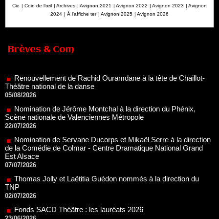
Cie
|
Coin de l’œil
|
Archives
|
Avignon 2021
|
Avignon 2022
|
Avignon 2023
|
Avignon
2024
|
À l'affiche ter
|
Avignon 2025
|
Avignon 2026
Renouvellement de Rachid Ouramdane à la tête de Chaillot-
Brèves & Com
Théâtre national de la danse
05/08/2026
Nomination de Jérôme Montchal à la direction du Phénix,
Scène nationale de Valenciennes Métropole
22/07/2026
Nomination de Servane Ducorps et Mikaël Serre à la direction
de la Comédie de Colmar - Centre Dramatique National Grand
Est Alsace
07/07/2026
Thomas Jolly et Laëtitia Guédon nommés à la direction du
TNP
02/07/2026
Fonds SACD Théâtre : les lauréats 2026
23/06/2026
Dispositif ARTCENA Écrire pour le cirque, les lauréats 2026 !
20/06/2026