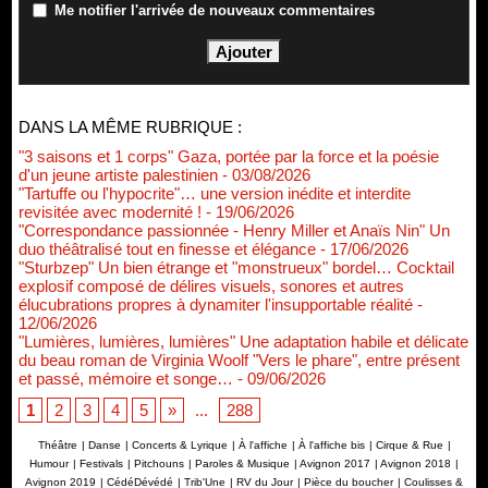
Me notifier l'arrivée de nouveaux commentaires
DANS LA MÊME RUBRIQUE :
"3 saisons et 1 corps" Gaza, portée par la force et la poésie
d'un jeune artiste palestinien
- 03/08/2026
"Tartuffe ou l'hypocrite"… une version inédite et interdite
revisitée avec modernité !
- 19/06/2026
"Correspondance passionnée - Henry Miller et Anaïs Nin" Un
duo théâtralisé tout en finesse et élégance
- 17/06/2026
"Sturbzep" Un bien étrange et "monstrueux" bordel… Cocktail
explosif composé de délires visuels, sonores et autres
élucubrations propres à dynamiter l'insupportable réalité
-
12/06/2026
"Lumières, lumières, lumières" Une adaptation habile et délicate
du beau roman de Virginia Woolf "Vers le phare", entre présent
et passé, mémoire et songe…
- 09/06/2026
1
2
3
4
5
»
...
288
Théâtre
|
Danse
|
Concerts & Lyrique
|
À l'affiche
|
À l'affiche bis
|
Cirque & Rue
|
Humour
|
Festivals
|
Pitchouns
|
Paroles & Musique
|
Avignon 2017
|
Avignon 2018
|
Avignon 2019
|
CédéDévédé
|
Trib'Une
|
RV du Jour
|
Pièce du boucher
|
Coulisses &