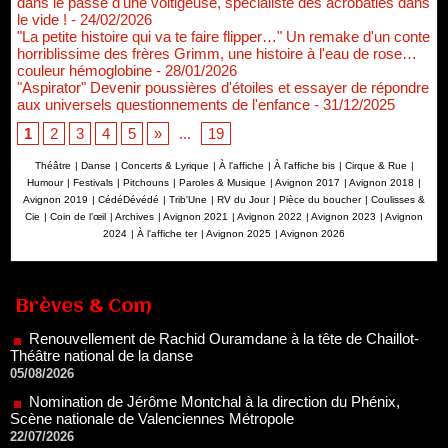
dans le passé d'une voltigeuse, spécialiste des acrobaties dans
le vide !
- 24/02/2026
"La petite histoire qui va te faire flipper…" Un remake d'un conte
horriblissime des frères Grimm, une histoire à l'eau de rose…
couleur hémoglobine
- 28/01/2026
"Aspirator" Devenir poussières d'étoiles et essayer de répondre
aux universels questionnements de l'enfance
- 31/12/2025
1
2
3
4
5
»
...
19
Théâtre
|
Danse
|
Concerts & Lyrique
|
À l'affiche
|
À l'affiche bis
|
Cirque & Rue
|
Humour
|
Festivals
|
Pitchouns
|
Paroles & Musique
|
Avignon 2017
|
Avignon 2018
|
Avignon 2019
|
CédéDévédé
|
Trib'Une
|
RV du Jour
|
Pièce du boucher
|
Coulisses &
Cie
|
Coin de l’œil
|
Archives
|
Avignon 2021
|
Avignon 2022
|
Avignon 2023
|
Avignon
2024
|
À l'affiche ter
|
Avignon 2025
|
Avignon 2026
Renouvellement de Rachid Ouramdane à la tête de Chaillot-
Théâtre national de la danse
05/08/2026
Brèves & Com
Nomination de Jérôme Montchal à la direction du Phénix,
Scène nationale de Valenciennes Métropole
22/07/2026
Nomination de Servane Ducorps et Mikaël Serre à la direction
de la Comédie de Colmar - Centre Dramatique National Grand
Est Alsace
07/07/2026