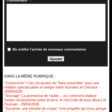
Commentaire * :
Me notifier l'arrivée de nouveaux commentaires
DANS LA MÊME RUBRIQUE :
"Zusammen" L'art circassien du "faire ensemble" pour une
relation spectaculaire et unique entre humains et chevaux
-
20/04/2026
"Ancrage" La promesse de l'aube… ou comment réaliser
l'union circassienne entre la terre, le ciel (vide de tous dieux) et
l'humain
- 09/04/2026
"Suzanne, une histoire du cirque" Une enquête qui nous plonge