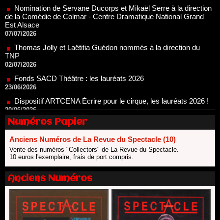
Thomas Jolly et Laëtitia Guédon nommés à la direction du
TNP
02/07/2026
Fonds SACD Théâtre : les lauréats 2026
23/06/2026
Dispositif ARTCENA Écrire pour le cirque, les lauréats 2026 !
20/06/2026
Le palmarès des prix SACD 2026
18/06/2026
Les 10 lauréats du Fonds Grandes Formes Théâtre 2026
SACD
Numéros Papier
13/06/2026
Anciens Numéros de La Revue du Spectacle (10)
Nomination de Nathalie Garraud et Olivier Saccomano à la
direction du Théâtre de Gennevilliers - CDN
Vente des numéros "Collectors" de La Revue du Spectacle.
10 euros l'exemplaire, frais de port compris.
13/06/2026
Dispositif SACD Auteurs d'espaces : les lauréats 2026
Anciens Numéros
18/03/2026