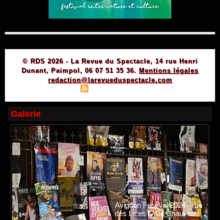
© RDS 2026 - La Revue du Spectacle, 14 rue Henri
Dunant, Paimpol, 06 07 51 35 36.
Mentions légales
redaction@larevueduspectacle.com
|
|
Plan du site
Syndication
Powered by WM
Galerie
Avignon Festival 2024 - rue
des Lices © Gil Chauveau.