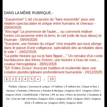
DANS LA MÊME RUBRIQUE :
"Zusammen" L'art circassien du "faire ensemble" pour une
relation spectaculaire et unique entre humains et chevaux
-
20/04/2026
"Ancrage" La promesse de l'aube… ou comment réaliser
l'union circassienne entre la terre, le ciel (vide de tous dieux) et
l'humain
- 09/04/2026
"Suzanne, une histoire du cirque" Une enquête qui nous plonge
dans le passé d'une voltigeuse, spécialiste des acrobaties dans
le vide !
- 24/02/2026
"La petite histoire qui va te faire flipper…" Un remake d'un conte
horriblissime des frères Grimm, une histoire à l'eau de rose…
couleur hémoglobine
- 28/01/2026
"52ᵉ Folies Gruss" Associer tradition et modernité dans une
création pluridisciplinaire profondément humaniste
- 24/12/2025
1
2
3
4
5
»
...
19
Théâtre
|
Danse
|
Concerts & Lyrique
|
À l'affiche
|
À l'affiche bis
|
Cirque & Rue
|
Humour
|
Festivals
|
Pitchouns
|
Paroles & Musique
|
Avignon 2017
|
Avignon 2018
|
Avignon 2019
|
CédéDévédé
|
Trib'Une
|
RV du Jour
|
Pièce du boucher
|
Coulisses &
Cie
|
Coin de l’œil
|
Archives
|
Avignon 2021
|
Avignon 2022
|
Avignon 2023
|
Avignon
2024
|
À l'affiche ter
|
Avignon 2025
|
Avignon 2026