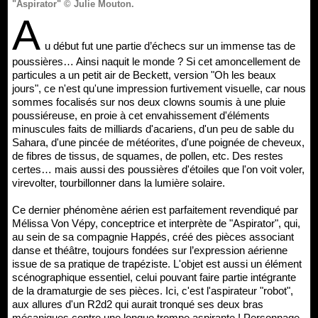
"Aspirator" © Julie Mouton.
A
u début fut une partie d’échecs sur un immense tas de
poussières… Ainsi naquit le monde ? Si cet amoncellement de
particules a un petit air de Beckett, version "Oh les beaux
jours", ce n'est qu'une impression furtivement visuelle, car nous
sommes focalisés sur nos deux clowns soumis à une pluie
poussiéreuse, en proie à cet envahissement d'éléments
minuscules faits de milliards d'acariens, d'un peu de sable du
Sahara, d'une pincée de météorites, d'une poignée de cheveux,
de fibres de tissus, de squames, de pollen, etc. Des restes
certes… mais aussi des poussières d'étoiles que l'on voit voler,
virevolter, tourbillonner dans la lumière solaire.
Ce dernier phénomène aérien est parfaitement revendiqué par
Mélissa Von Vépy, conceptrice et interprète de "Aspirator", qui,
au sein de sa compagnie Happés, créé des pièces associant
danse et théâtre, toujours fondées sur l’expression aérienne
issue de sa pratique de trapéziste. L'objet est aussi un élément
scénographique essentiel, celui pouvant faire partie intégrante
de la dramaturgie de ses pièces. Ici, c'est l'aspirateur "robot",
aux allures d'un R2d2 qui aurait tronqué ses deux bras
mécaniques contre une longue trompe aspirante ! Personnage