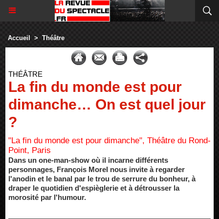
Accueil
>
Théâtre
THÉÂTRE
La fin du monde est pour
dimanche… On est quel jour
?
"La fin du monde est pour dimanche", Théâtre du Rond-
Point, Paris
Dans un one-man-show où il incarne différents
personnages, François Morel nous invite à regarder
l'anodin et le banal par le trou de serrure du bonheur, à
draper le quotidien d'espièglerie et à détrousser la
morosité par l'humour.