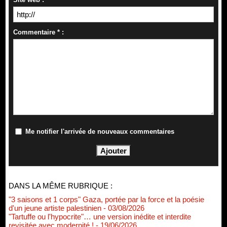
Commentaire * :
Me notifier l'arrivée de nouveaux commentaires
DANS LA MÊME RUBRIQUE :
"3 saisons et 1 corps" Gaza, portée par la force et la poésie
d'un jeune artiste palestinien
- 03/08/2026
"Tartuffe ou l'hypocrite"… une version inédite et interdite
revisitée avec modernité !
- 19/06/2026