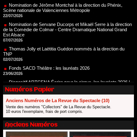
Nomination de Servane Ducorps et Mikaël Serre à la direction
de la Comédie de Colmar - Centre Dramatique National Grand
Est Alsace
07/07/2026
Thomas Jolly et Laëtitia Guédon nommés à la direction du
TNP
02/07/2026
Fonds SACD Théâtre : les lauréats 2026
23/06/2026
Dispositif ARTCENA Écrire pour le cirque, les lauréats 2026 !
20/06/2026
Le palmarès des prix SACD 2026
18/06/2026
Les 10 lauréats du Fonds Grandes Formes Théâtre 2026
Numéros Papier
SACD
13/06/2026
Anciens Numéros de La Revue du Spectacle (10)
Vente des numéros "Collectors" de La Revue du Spectacle.
Nomination de Nathalie Garraud et Olivier Saccomano à la
10 euros l'exemplaire, frais de port compris.
direction du Théâtre de Gennevilliers - CDN
13/06/2026
Anciens Numéros
Dispositif SACD Auteurs d'espaces : les lauréats 2026
18/03/2026