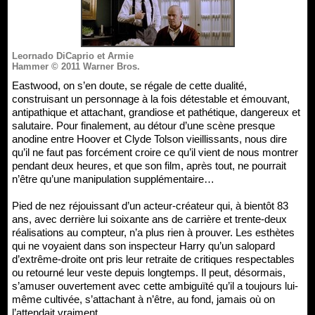
Leornado DiCaprio et Armie
Hammer © 2011 Warner Bros.
Eastwood, on s’en doute, se régale de cette dualité,
construisant un personnage à la fois détestable et émouvant,
antipathique et attachant, grandiose et pathétique, dangereux et
salutaire. Pour finalement, au détour d’une scène presque
anodine entre Hoover et Clyde Tolson vieillissants, nous dire
qu’il ne faut pas forcément croire ce qu’il vient de nous montrer
pendant deux heures, et que son film, après tout, ne pourrait
n’être qu’une manipulation supplémentaire…
Pied de nez réjouissant d’un acteur-créateur qui, à bientôt 83
ans, avec derrière lui soixante ans de carrière et trente-deux
réalisations au compteur, n’a plus rien à prouver. Les esthètes
qui ne voyaient dans son inspecteur Harry qu’un salopard
d’extrême-droite ont pris leur retraite de critiques respectables
ou retourné leur veste depuis longtemps. Il peut, désormais,
s’amuser ouvertement avec cette ambiguïté qu’il a toujours lui-
même cultivée, s’attachant à n’être, au fond, jamais où on
l’attendait vraiment.