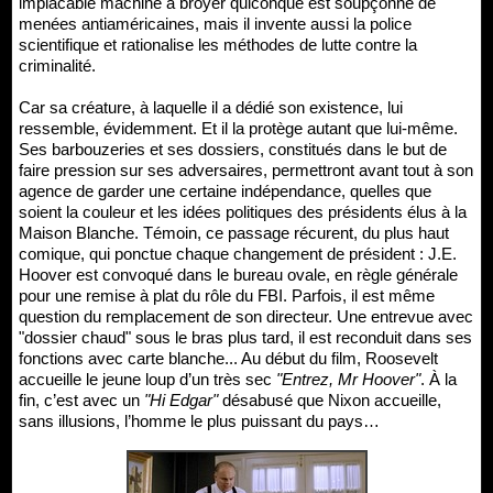
implacable machine à broyer quiconque est soupçonné de
menées antiaméricaines, mais il invente aussi la police
scientifique et rationalise les méthodes de lutte contre la
criminalité.
Car sa créature, à laquelle il a dédié son existence, lui
ressemble, évidemment. Et il la protège autant que lui-même.
Ses barbouzeries et ses dossiers, constitués dans le but de
faire pression sur ses adversaires, permettront avant tout à son
agence de garder une certaine indépendance, quelles que
soient la couleur et les idées politiques des présidents élus à la
Maison Blanche. Témoin, ce passage récurent, du plus haut
comique, qui ponctue chaque changement de président : J.E.
Hoover est convoqué dans le bureau ovale, en règle générale
pour une remise à plat du rôle du FBI. Parfois, il est même
question du remplacement de son directeur. Une entrevue avec
"dossier chaud" sous le bras plus tard, il est reconduit dans ses
fonctions avec carte blanche... Au début du film, Roosevelt
accueille le jeune loup d’un très sec
"Entrez, Mr Hoover"
. À la
fin, c’est avec un
"Hi Edgar"
désabusé que Nixon accueille,
sans illusions, l’homme le plus puissant du pays…