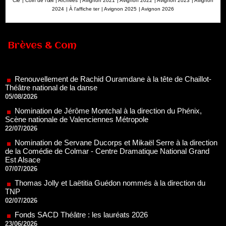
Cie
|
Coin de l’œil
|
Archives
|
Avignon 2021
|
Avignon 2022
|
Avignon 2023
|
Avignon
2024
|
À l'affiche ter
|
Avignon 2025
|
Avignon 2026
Brèves & Com
Renouvellement de Rachid Ouramdane à la tête de Chaillot-
Théâtre national de la danse
05/08/2026
Nomination de Jérôme Montchal à la direction du Phénix,
Scène nationale de Valenciennes Métropole
22/07/2026
Nomination de Servane Ducorps et Mikaël Serre à la direction
de la Comédie de Colmar - Centre Dramatique National Grand
Est Alsace
07/07/2026
Thomas Jolly et Laëtitia Guédon nommés à la direction du
TNP
02/07/2026
Fonds SACD Théâtre : les lauréats 2026
23/06/2026
Dispositif ARTCENA Écrire pour le cirque, les lauréats 2026 !
20/06/2026