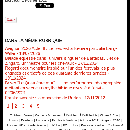
Mercredi 1 Février 2012
DANS LA MÊME RUBRIQUE :
Avignon 2026 Acte III : Le bleu est à l’œuvre par Julie Lang-
Willar
- 13/07/2026
Balade équestre dans l'univers singulier de Bartabas… et de
Zingaro, un théâtre pour les chevaux
- 17/12/2024
Regard documentaire inspiré sur l'un des festivals les plus
engagés et créatifs de ces quarante dernières années
-
19/11/2024
Briser "Le Quatrième mur"… Une performance photographiée
mettant en scène un mythe biblique revisité à l'envi
-
02/06/2021
Frankenweenie : la madeleine de Burton
- 12/11/2012
1
2
3
4
5
Théâtre
|
Danse
|
Concerts & Lyrique
|
À l'affiche
|
À l'affiche bis
|
Cirque & Rue
|
Humour
|
Festivals
|
Pitchouns
|
Paroles & Musique
|
Avignon 2017
|
Avignon 2018
|
Avignon 2019
|
CédéDévédé
|
Trib'Une
|
RV du Jour
|
Pièce du boucher
|
Coulisses &