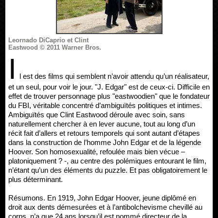
Leornado DiCaprio et Clint
Eastwood © 2011 Warner Bros.
I
l est des films qui semblent n’avoir attendu qu’un réalisateur,
et un seul, pour voir le jour. "J. Edgar" est de ceux-ci. Difficile en
effet de trouver personnage plus "eastwoodien" que le fondateur
du FBI, véritable concentré d’ambiguïtés politiques et intimes.
Ambiguïtés que Clint Eastwood déroule avec soin, sans
naturellement chercher à en lever aucune, tout au long d’un
récit fait d’allers et retours temporels qui sont autant d’étapes
dans la construction de l’homme John Edgar et de la légende
Hoover. Son homosexualité, refoulée mais bien vécue –
platoniquement ? -, au centre des polémiques entourant le film,
n’étant qu’un des éléments du puzzle. Et pas obligatoirement le
plus déterminant.
Résumons. En 1919, John Edgar Hoover, jeune diplômé en
droit aux dents démesurées et à l’antibolchevisme chevillé au
corps, n’a que 24 ans lorsqu’il est nommé directeur de la