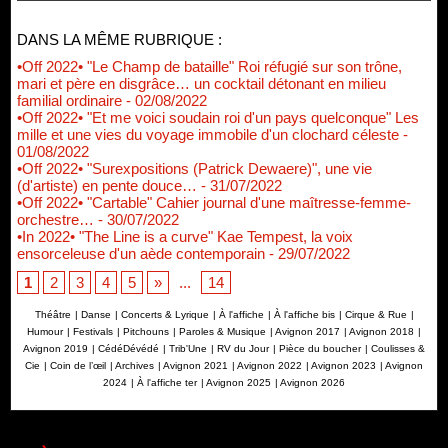
DANS LA MÊME RUBRIQUE :
•Off 2022• "Le Champ de bataille" Roi réfugié sur son trône,
mari et père en disgrâce… un cocktail détonant en milieu
familial ordinaire
- 02/08/2022
•Off 2022• "Et me voici soudain roi d'un pays quelconque" Les
mille et une vies du voyage immobile d'un clochard céleste
-
01/08/2022
•Off 2022• "Surexpositions (Patrick Dewaere)", une vie
(d'artiste) en pente douce…
- 31/07/2022
•Off 2022• "Cartable" Cahier journal d'une maîtresse-femme-
orchestre…
- 30/07/2022
•In 2022• "The Line is a curve" Kae Tempest, la voix
ensorceleuse d'un aède contemporain
- 29/07/2022
1
2
3
4
5
»
...
14
Théâtre
|
Danse
|
Concerts & Lyrique
|
À l'affiche
|
À l'affiche bis
|
Cirque & Rue
|
Humour
|
Festivals
|
Pitchouns
|
Paroles & Musique
|
Avignon 2017
|
Avignon 2018
|
Avignon 2019
|
CédéDévédé
|
Trib'Une
|
RV du Jour
|
Pièce du boucher
|
Coulisses &
Cie
|
Coin de l’œil
|
Archives
|
Avignon 2021
|
Avignon 2022
|
Avignon 2023
|
Avignon
2024
|
À l'affiche ter
|
Avignon 2025
|
Avignon 2026
Renouvellement de Rachid Ouramdane à la tête de Chaillot-
Théâtre national de la danse