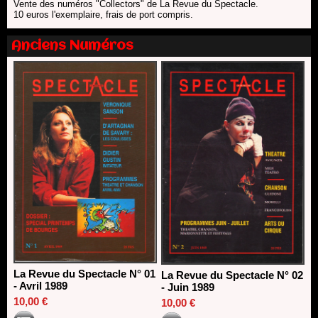
Vente des numéros "Collectors" de La Revue du Spectacle.
direction du Théâtre de Gennevilliers - CDN
10 euros l'exemplaire, frais de port compris.
13/06/2026
Dispositif SACD Auteurs d'espaces : les lauréats 2026
Anciens Numéros
18/03/2026
La Revue du Spectacle N° 01
La Revue du Spectacle N° 02
- Avril 1989
- Juin 1989
10,00 €
10,00 €