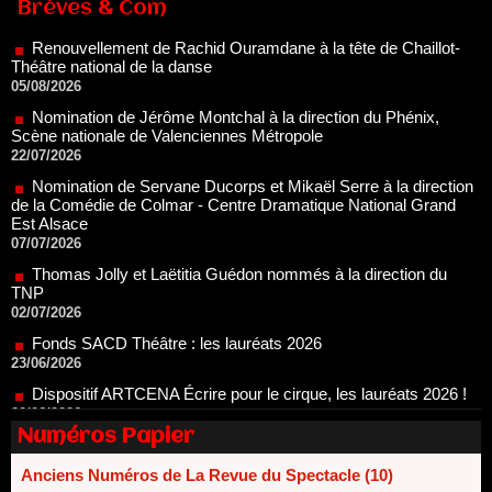
Brèves & Com
05/08/2026
Nomination de Jérôme Montchal à la direction du Phénix,
Scène nationale de Valenciennes Métropole
22/07/2026
Nomination de Servane Ducorps et Mikaël Serre à la direction
de la Comédie de Colmar - Centre Dramatique National Grand
Est Alsace
07/07/2026
Thomas Jolly et Laëtitia Guédon nommés à la direction du
TNP
02/07/2026
Fonds SACD Théâtre : les lauréats 2026
23/06/2026
Dispositif ARTCENA Écrire pour le cirque, les lauréats 2026 !
20/06/2026
Le palmarès des prix SACD 2026
18/06/2026
Les 10 lauréats du Fonds Grandes Formes Théâtre 2026
Numéros Papier
SACD
13/06/2026
Anciens Numéros de La Revue du Spectacle (10)
Nomination de Nathalie Garraud et Olivier Saccomano à la