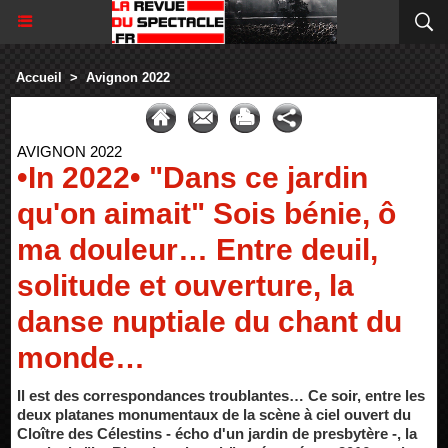
Accueil
>
Avignon 2022
AVIGNON 2022
•In 2022• "Dans ce jardin
qu'on aimait" Sois bénie, ô
ma douleur… Entre deuil,
solitude et ouverture, la
danse nuptiale du chant du
monde…
Il est des correspondances troublantes… Ce soir, entre les
deux platanes monumentaux de la scène à ciel ouvert du
Cloître des Célestins - écho d'un jardin de presbytère -, la