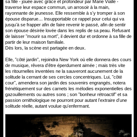
sa fille - jouée avec grâce et profondeur par Marie Vialle -
traverse leur espace commun, un arrosoir à la main,
rayonnante de jeunesse. Elle ressemble à s'y tromper à son
épouse disparue… Insupportable ce rappel pour celui qui va
jusqu'à se frapper afin de faire revenir le passé, afin de sentir
son épouse désirée lovée dans les replis de sa peau. Refusant
de laisser "mourir sa mort", il devient dur et ordonne à sa fille de
partir de leur maison familiale.
Dès lors, la scène est partagée en deux.
Elle, "côté jardin", rejoindra New York où elle donnera des cours
de musique, rêvera d'être éperdument aimée ; mais très vite
les ritournelles inventées ne la sauveront aucunement de la
solitude la cernant de ses cercles concentriques. Lui, "côté
cour", amendera son jardin des souvenirs engrangés, notera
frénétiquement sur des carnets les mélodies exponentielles des
gazouillements ou autres sons ; son "bonheur rétroactif" et sa
passion ornithologique ne pourront pour autant l'extraire d'une
solitude réelle, autant voulue qu'enfermant.