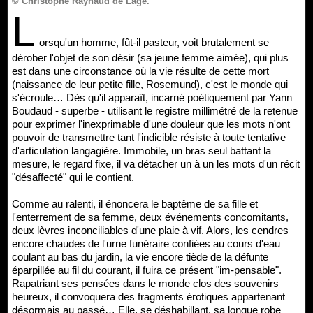
© Christophe Raynaud de Lage.
L
orsqu'un homme, fût-il pasteur, voit brutalement se
dérober l'objet de son désir (sa jeune femme aimée), qui plus
est dans une circonstance où la vie résulte de cette mort
(naissance de leur petite fille, Rosemund), c'est le monde qui
s'écroule… Dès qu'il apparaît, incarné poétiquement par Yann
Boudaud - superbe - utilisant le registre millimétré de la retenue
pour exprimer l'inexprimable d'une douleur que les mots n'ont
pouvoir de transmettre tant l'indicible résiste à toute tentative
d'articulation langagière. Immobile, un bras seul battant la
mesure, le regard fixe, il va détacher un à un les mots d'un récit
"désaffecté" qui le contient.
Comme au ralenti, il énoncera le baptême de sa fille et
l'enterrement de sa femme, deux événements concomitants,
deux lèvres inconciliables d'une plaie à vif. Alors, les cendres
encore chaudes de l'urne funéraire confiées au cours d'eau
coulant au bas du jardin, la vie encore tiède de la défunte
éparpillée au fil du courant, il fuira ce présent "im-pensable".
Rapatriant ses pensées dans le monde clos des souvenirs
heureux, il convoquera des fragments érotiques appartenant
désormais au passé… Elle, se déshabillant, sa longue robe