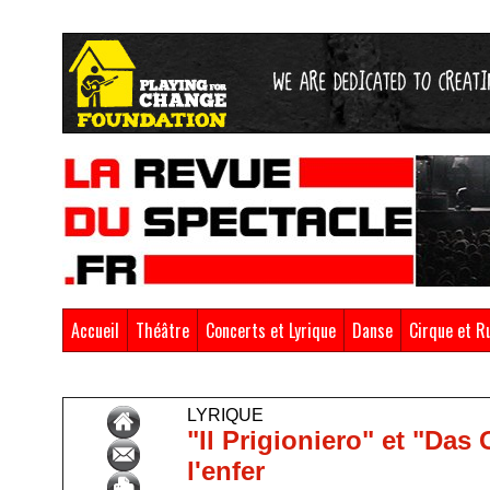
Accueil
Théâtre
Concerts et Lyrique
Danse
Cirque et R
Accueil
>
Concerts & Lyrique
>
Lyrique
LYRIQUE
"Il Prigioniero" et "Da
l'enfer