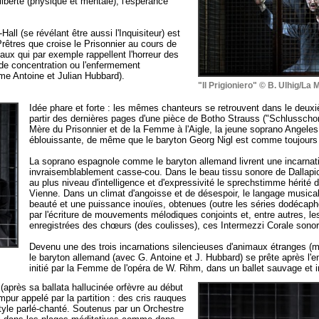
 liberté (physique et mentale), l'espérance
ll (se révélant être aussi l'Inquisiteur) est
rêtres que croise le Prisonnier au cours de
eaux qui par exemple rappellent l'horreur des
de concentration ou l'enfermement
me Antoine et Julian Hubbard).
"Il Prigioniero" © B. Ulhig/La 
Idée phare et forte : les mêmes chanteurs se retrouvent dans le deu
partir des dernières pages d'une pièce de Botho Strauss ("Schlusschor"
Mère du Prisonnier et de la Femme à l'Aigle, la jeune soprano Angeles
éblouissante, de même que le baryton Georg Nigl est comme toujours
La soprano espagnole comme le baryton allemand livrent une incarnati
invraisemblablement casse-cou. Dans le beau tissu sonore de Dallapic
au plus niveau d'intelligence et d'expressivité le sprechstimme hérité
Vienne. Dans un climat d'angoisse et de désespoir, le langage musica
beauté et une puissance inouïes, obtenues (outre les séries dodécaph
par l'écriture de mouvements mélodiques conjoints et, entre autres, le
enregistrées des chœurs (des coulisses), ces Intermezzi Corale sono
Devenu une des trois incarnations silencieuses d'animaux étranges (
le baryton allemand (avec G. Antoine et J. Hubbard) se prête après l'e
initié par la Femme de l'opéra de W. Rihm, dans un ballet sauvage et i
après sa ballata hallucinée orfèvre au début
mpur appelé par la partition : des cris rauques
style parlé-chanté. Soutenus par un Orchestre