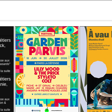
étiers
ck,
sse aux
Hasards"
 la suite
étiers
nie,
sse aux
ion &
 la suite