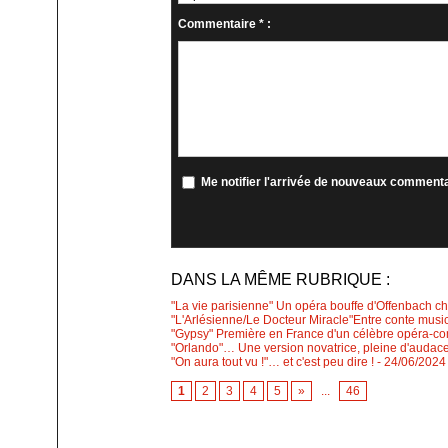
Commentaire * :
Me notifier l'arrivée de nouveaux comment
DANS LA MÊME RUBRIQUE :
"La vie parisienne" Un opéra bouffe d'Offenbach cha
"L'Arlésienne/Le Docteur Miracle"Entre conte music
"Gypsy" Première en France d'un célèbre opéra-com
"Orlando"… Une version novatrice, pleine d'audace
"On aura tout vu !"… et c'est peu dire !
- 24/06/2024
1
2
3
4
5
»
...
46