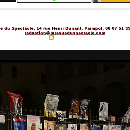
e du Spectacle, 14 rue Henri Dunant, Paimpol, 06 07 51 3
redaction@larevueduspectacle.com
Plan du site
|
Syndication
|
Powered by WM