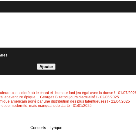
aires
leureux et coloré où le chant et l'humour font jeu égal avec la danse !
- 01/07/202
al et aventure épique… Georges Bizet toujours d'actualité !
- 02/06/2025
ique américain porté par une distribution des plus talentueuses !
- 22/04/2025
 et de modernité, mais manquant de clarté
- 31/01/2025
Concerts
|
Lyrique