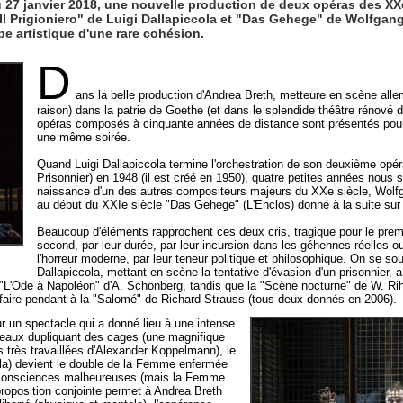
27 janvier 2018, une nouvelle production de deux opéras des XXe
 "Il Prigioniero" de Luigi Dallapiccola et "Das Gehege" de Wolfga
pe artistique d'une rare cohésion.
D
ans la belle production d'Andrea Breth, metteure en scène all
raison) dans la patrie de Goethe (et dans le splendide théâtre rénové
opéras composés à cinquante années de distance sont présentés pour
une même soirée.
Quand Luigi Dallapiccola termine l'orchestration de son deuxième opéra 
Prisonnier) en 1948 (il est créé en 1950), quatre petites années nous 
naissance d'un des autres compositeurs majeurs du XXe siècle, Wolfg
au début du XXIe siècle "Das Gehege" (L'Enclos) donné à la suite sur 
Beaucoup d'éléments rapprochent ces deux cris, tragique pour le premi
second, par leur durée, par leur incursion dans les géhennes réelles 
l'horreur moderne, par leur teneur politique et philosophique. On se sou
Dallapiccola, mettant en scène la tentative d'évasion d'un prisonnier, 
 "L'Ode à Napoléon" d'A. Schönberg, tandis que la "Scène nocturne" de W. Rih
aire pendant à la "Salomé" de Richard Strauss (tous deux donnés en 2006).
r un spectacle qui a donné lieu à une intense
umeaux dupliquant des cages (une magnifique
 très travaillées d'Alexander Koppelmann), le
ccola) devient le double de la Femme enfermée
 consciences malheureuses (mais la Femme
proposition conjointe permet à Andrea Breth