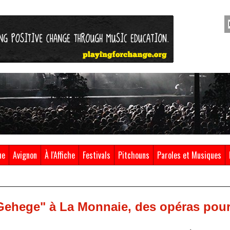
ue
Avignon
À l'Affiche
Festivals
Pitchouns
Paroles et Musiques
s Gehege" à La Monnaie, des opéras pour