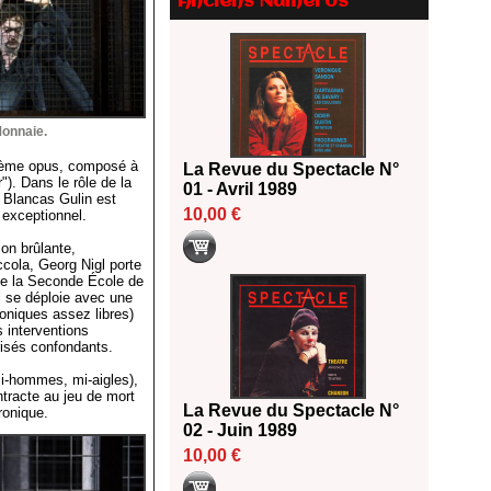
Anciens Numéros
2026
18/06/2026
Les 10 lauréats du Fonds
Grandes Formes Théâtre 2026
SACD
13/06/2026
Monnaie.
Nomination de Nathalie
xième opus, composé à
La Revue du Spectacle N°
Garraud et Olivier Saccomano à
). Dans le rôle de la
01 - Avril 1989
la direction du Théâtre de
 Blancas Gulin est
Gennevilliers - CDN
10,00 €
 exceptionnel.
13/06/2026
on brûlante,
Dispositif SACD Auteurs
cola, Georg Nigl porte
 de la Seconde École de
d'espaces : les lauréats 2026
l se déploie avec une
18/03/2026
oniques assez libres)
s interventions
risés confondants.
mi-hommes, mi-aigles),
ntracte au jeu de mort
La Revue du Spectacle N°
ronique.
02 - Juin 1989
10,00 €