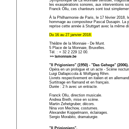
Symphonique de La Monnaie sensuel, magistra
les exaspérations sonores, aux interventions so
Franck Ollu, ces chanteurs sont tout simplement
À la Philharmonie de Paris, le 17 février 2018, 
hommage au compositeur Pascal Dusapin. La pro
reprise cette année à Stuttgart avec la même dis
Du 16 au 27 janvier 2018.
Théâtre de la Monnaie - De Munt.
5 Place de la Monnaie, Bruxelles.
Tél. : + 32 2 229 12 00.
>> lamonnaie.be
"Il Prigioniero" (1950) - "Das Gehege" (2006).
Opéra en un prologue et un acte - Scène noctur
Luigi Dallapiccola & Wolfgang Rihm.
Livrets respectivement en italien et en alleman
Surtitrage en flamand et en français.
Durée : 2 h avec un entracte.
Franck Ollu, direction musicale.
Andrea Breth, mise en scène.
Martin Zehetgruber, décors.
Nina von Mechow, costumes.
Alexander Koppelmann, éclairages.
Sergio Morabito, dramaturgie.
"Il Prigioniero".