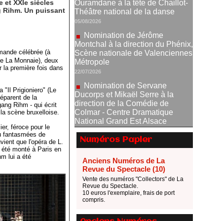
 et XXIe siècles
Montchal à la direction du Phénix,
ng Rihm. Un puissant
Scène nationale de Valenciennes
Métropole
22/07/2026
Nomination de Servane
emande célébrée (à
Ducorps et Mikaël Serre à la
 de La Monnaie), deux
direction de la Comédie de
 la première fois dans
Colmar - Centre Dramatique
National Grand Est Alsace
"Il Prigioniero" (Le
07/07/2026
séparent de la
ang Rihm - qui écrit
Thomas Jolly et Laëtitia
la scène bruxelloise.
Guédon nommés à la direction du
TNP
er, féroce pour le
ou fantasmées de
02/07/2026
Numéros Papier
vient que l'opéra de L.
a été monté à Paris en
Fonds SACD Théâtre : les
m lui a été
lauréats 2026
Anciens Numéros de La
Revue du Spectacle (10)
23/06/2026
Vente des numéros "Collectors" de La
Dispositif ARTCENA Écrire
Revue du Spectacle.
pour le cirque, les lauréats 2026 !
10 euros l'exemplaire, frais de port
compris.
20/06/2026
Le palmarès des prix SACD