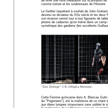
de livrer une forte méditation sur la privation de
comme torture et les soubresauts de l'Histoire.
Le Geôlier inquiétant à souhait de John Graham-Ha
devenu un dictateur du XXe siècle et les deux P
son évasion seront tour à tour figurants de tabl
photos de cadavres qu'on traîne dans un camp 
symétrique des gardiens (les excellents Guillau
"Das Gehege" © B. Ulhig/La Monnaie.
Cette Femme qu'incarne donc A. Blancas Gulin (
du "Prigioniero"), est la maîtresse de ce chant i
aux élans lyriques straussiens sans oublier le 