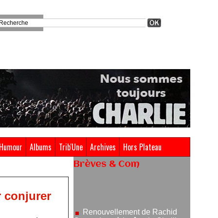
Humour
Albums
Trib'Une
Archives
Hors Plateau
Brèves & Com
Renouvellement de Rachid
Ouramdane à la tête de Chaillot-
 conjurer
Théâtre national de la danse
05/08/2026
Nomination de Jérôme