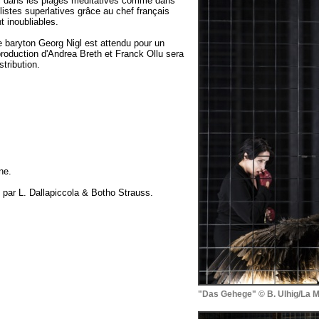
l dans les plages méditatives comme dans
listes superlatives grâce au chef français
 inoubliables.
le baryton Georg Nigl est attendu pour un
duction d'Andrea Breth et Franck Ollu sera
tribution.
ne.
d par L. Dallapiccola & Botho Strauss.
"Das Gehege" © B. Ulhig/La M