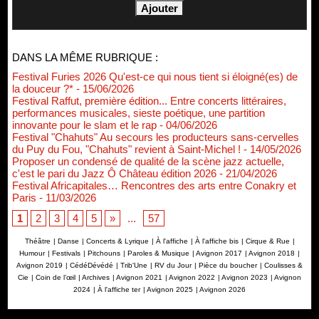
DANS LA MÊME RUBRIQUE :
Festival Furies 2026 Qu'est-ce qui nous tient si éloigné(es) de
la douceur ?*
- 15/06/2026
Festival Raffut, première édition... Entre concerts littéraires,
performances musicales, sieste poétique, une partition
innovante pour le slam et le rap
- 04/06/2026
Festival "Chahuts" Au secours les producteurs sans-cervelles
du Puy du Fou, "Chahuts" revient à Saint-Michel !
- 14/05/2026
Proposer un condensé de qualité de la scène jazz actuelle,
c'est le pari du Jazz Ô Château édition 2026
- 21/04/2026
Festival Africapitales… Rencontres des arts entre Conakry et
Paris
- 11/03/2026
1
2
3
4
5
»
...
57
Théâtre
|
Danse
|
Concerts & Lyrique
|
À l'affiche
|
À l'affiche bis
|
Cirque & Rue
|
Humour
|
Festivals
|
Pitchouns
|
Paroles & Musique
|
Avignon 2017
|
Avignon 2018
|
Avignon 2019
|
CédéDévédé
|
Trib'Une
|
RV du Jour
|
Pièce du boucher
|
Coulisses &
Cie
|
Coin de l’œil
|
Archives
|
Avignon 2021
|
Avignon 2022
|
Avignon 2023
|
Avignon
2024
|
À l'affiche ter
|
Avignon 2025
|
Avignon 2026