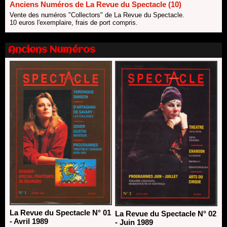
Les 10 lauréats du Fonds Grandes Formes Théâtre 2026
Anciens Numéros de La Revue du Spectacle (10)
SACD
Vente des numéros "Collectors" de La Revue du Spectacle.
13/06/2026
10 euros l'exemplaire, frais de port compris.
Nomination de Nathalie Garraud et Olivier Saccomano à la
direction du Théâtre de Gennevilliers - CDN
Anciens Numéros
13/06/2026
Dispositif SACD Auteurs d'espaces : les lauréats 2026
18/03/2026
La Revue du Spectacle N° 01
La Revue du Spectacle N° 02
- Avril 1989
- Juin 1989