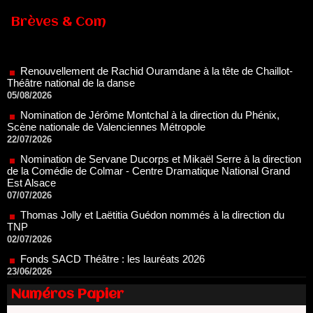
Brèves & Com
Renouvellement de Rachid Ouramdane à la tête de Chaillot-
Théâtre national de la danse
05/08/2026
Nomination de Jérôme Montchal à la direction du Phénix,
Scène nationale de Valenciennes Métropole
22/07/2026
Nomination de Servane Ducorps et Mikaël Serre à la direction
de la Comédie de Colmar - Centre Dramatique National Grand
Est Alsace
07/07/2026
Thomas Jolly et Laëtitia Guédon nommés à la direction du
TNP
02/07/2026
Fonds SACD Théâtre : les lauréats 2026
23/06/2026
Dispositif ARTCENA Écrire pour le cirque, les lauréats 2026 !
20/06/2026
Le palmarès des prix SACD 2026
Numéros Papier
18/06/2026