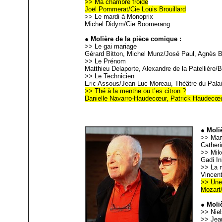
>> Ma chambre froide
Joël Pommerat/Cie Louis Brouillard
>> Le mardi à Monoprix
Michel Didym/Cie Boomerang
● Molière de la pièce comique :
>> Le gai mariage
Gérard Bitton, Michel Munz/José Paul, Agnès 
>> Le Prénom
Matthieu Delaporte, Alexandre de la Patellière/
>> Le Technicien
Eric Assous/Jean-Luc Moreau, Théâtre du Pala
>> Thé à la menthe ou t’es citron ?
Danielle Navarro-Haudecœur, Patrick Haudecœu
● Moli
>> Mam
Catheri
>> Mik
Gadi I
>> La nu
Vincen
>> Une
Mozart
● Moli
>> Niel
>> Jea