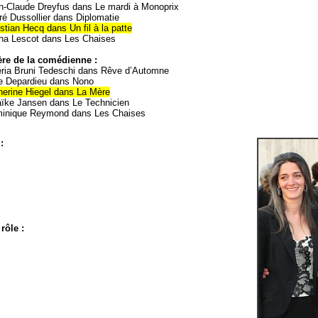
n-Claude Dreyfus dans Le mardi à Monoprix
é Dussollier dans Diplomatie
stian Hecq dans Un fil à la patte
ha Lescot dans Les Chaises
ère de la comédienne :
eria Bruni Tedeschi dans Rêve d’Automne
ie Depardieu dans Nono
herine Hiegel dans La Mère
ïke Jansen dans Le Technicien
inique Reymond dans Les Chaises
:
rôle :