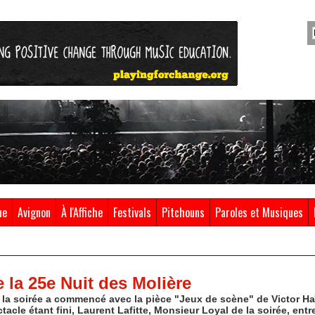
ue
Avignon
À l'Affiche
Festivals
Pitchouns
Paroles et Musiques
e la 25e Nuit des Molière
t la soirée a commencé avec la pièce "Jeux de scène" de Victor Ha
acle étant fini, Laurent Lafitte, Monsieur Loyal de la soirée, ent