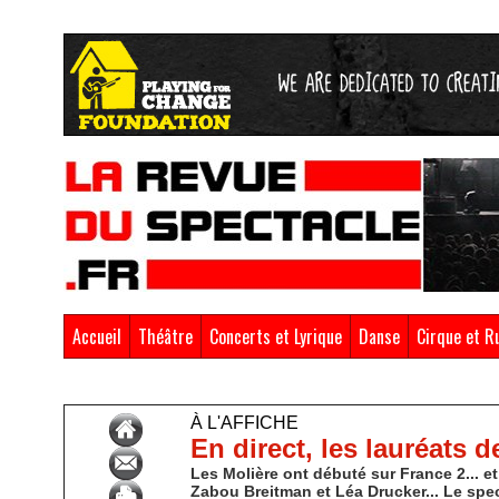
Accueil
Théâtre
Concerts et Lyrique
Danse
Cirque et R
Accueil
>
À l'affiche
À L'AFFICHE
En direct, les lauréats d
Les Molière ont débuté sur France 2... e
Zabou Breitman et Léa Drucker... Le spect