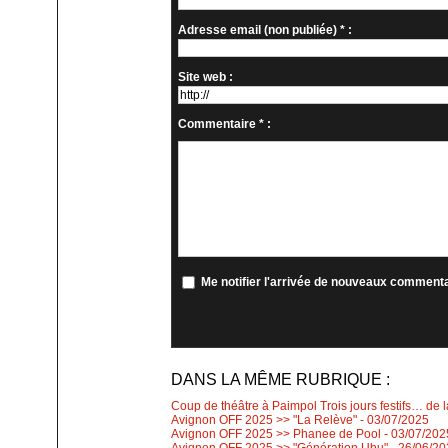
Adresse email (non publiée) * :
Site web :
Commentaire * :
Me notifier l'arrivée de nouveaux comment
DANS LA MÊME RUBRIQUE :
Coup de théâtre à Paimpol Trois jours festifs… de 
Avignon OFF 2025 >> "La Relève"
- 03/07/2025
Avignon OFF 2025 >> Phanee de Pool
- 03/07/202