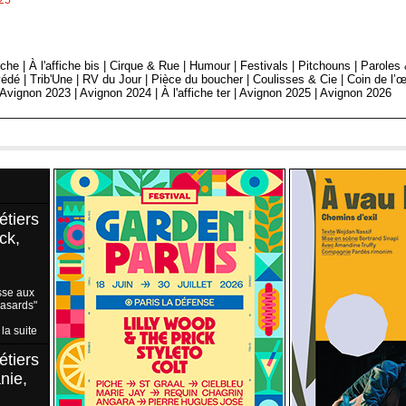
025
fiche
|
À l'affiche bis
|
Cirque & Rue
|
Humour
|
Festivals
|
Pitchouns
|
Paroles
édé
|
Trib'Une
|
RV du Jour
|
Pièce du boucher
|
Coulisses & Cie
|
Coin de l’œ
Avignon 2023
|
Avignon 2024
|
À l'affiche ter
|
Avignon 2025
|
Avignon 2026
étiers
ck,
sse aux
Hasards"
 la suite
étiers
nie,