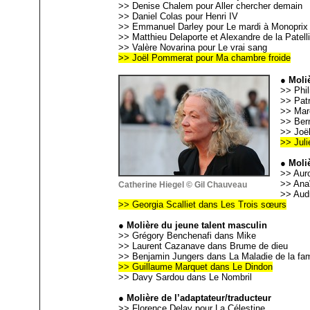
>> Denise Chalem pour Aller chercher demain
>> Daniel Colas pour Henri IV
>> Emmanuel Darley pour Le mardi à Monoprix
>> Matthieu Delaporte et Alexandre de la Patel
>> Valère Novarina pour Le vrai sang
>> Joël Pommerat pour Ma chambre froide
● Moli
>> Phil
>> Pat
>> Mar
>> Ber
>> Joë
>> Juli
● Moli
>> Auro
>> Ana
Catherine Hiegel © Gil Chauveau
>> Aud
>> Georgia Scalliet dans Les Trois sœurs
● Molière du jeune talent masculin
>> Grégory Benchenafi dans Mike
>> Laurent Cazanave dans Brume de dieu
>> Benjamin Jungers dans La Maladie de la fam
>> Guillaume Marquet dans Le Dindon
>> Davy Sardou dans Le Nombril
● Molière de l’adaptateur/traducteur
>> Florence Delay pour La Célestine