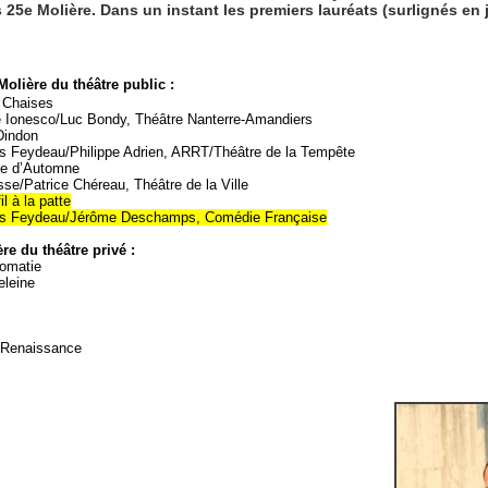
25e Molière. Dans un instant les premiers lauréats (surlignés en j
olière du théâtre public :
 Chaises
 Ionesco/Luc Bondy, Théâtre Nanterre-Amandiers
Dindon
s Feydeau/Philippe Adrien, ARRT/Théâtre de la Tempête
e d’Automne
se/Patrice Chéreau, Théâtre de la Ville
il à la patte
s Feydeau/Jérôme Deschamps, Comédie Française
re du théâtre privé :
lomatie
eleine
a Renaissance