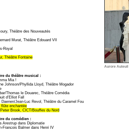
Boury, Théâtre des Nouveautés
Bernard Murat, Théâtre Edouard VII
is-Royal
r, Théâtre Fontaine
Aurore Auteuil
ère du théâtre musical :
ma Mia !
ne Johnson/Phyllida Lloyd, Théâtre Mogador
e
nbar/Thomas le Douarec, Théâtre Comédia
it d’Elliot Fall
t Daenen/Jean-Luc Revol, Théâtre du Caramel Fou
 flûte enchantée
/Peter Brook, CICT/Bouffes du Nord
ère du comédien :
s Arestrup dans Diplomatie
n-François Balmer dans Henri IV