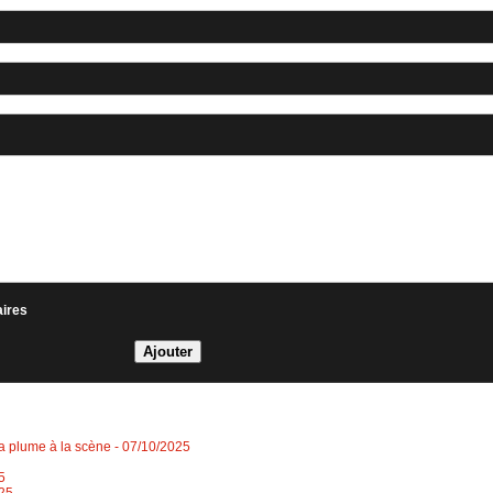
aires
la plume à la scène
- 07/10/2025
5