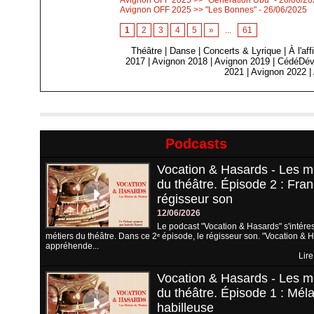
Avignon OFF 2025 >> "Génération Ubu"
- 26/06/2
Avignon OFF 2025 >> "Les Bonnes"
- 26/06/2025
1
2
3
4
5
»
...
61
Théâtre
|
Danse
|
Concerts & Lyrique
|
À l'af
2017
|
Avignon 2018
|
Avignon 2019
|
CédéDév
2021
|
Avignon 2022
|
Podcasts
Vocation & Hasards - Les m
du théâtre. Épisode 2 : Fran
régisseur son
12/06/2026
Le podcast "Vocation & Hasards" s'intére
métiers du théâtre. Dans ce 2ᵉ épisode, le régisseur son. "Vocation & 
appréhende...
Lire
Vocation & Hasards - Les m
du théâtre. Épisode 1 : Méla
habilleuse