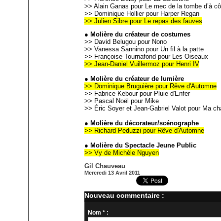
>> Alain Ganas pour Le mec de la tombe d’à cô
>> Dominique Hollier pour Harper Regan
>> Julien Sibre pour Le repas des fauves
● Molière du créateur de costumes
>> David Belugou pour Nono
>> Vanessa Sannino pour Un fil à la patte
>> Françoise Tournafond pour Les Oiseaux
>> Jean-Daniel Vuillermoz pour Henri IV
● Molière du créateur de lumière
>> Dominique Bruguière pour Rêve d'Automne
>> Fabrice Kebour pour Pluie d'Enfer
>> Pascal Noël pour Mike
>> Éric Soyer et Jean-Gabriel Valot pour Ma ch
● Molière du décorateur/scénographe
>> Richard Peduzzi pour Rêve d'Automne
● Molière du Spectacle Jeune Public
>> Vy de Michèle Nguyen
Gil Chauveau
Mercredi 13 Avril 2011
Nouveau commentaire :
Nom * :