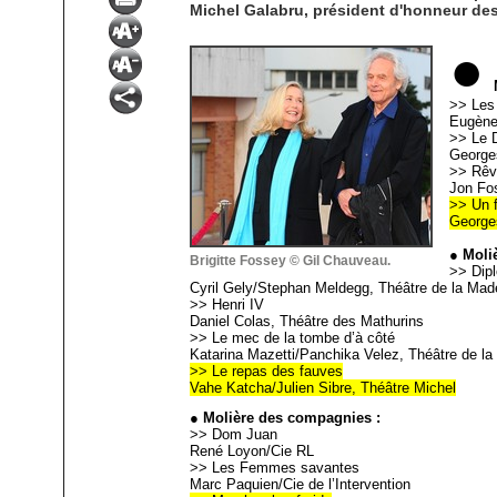
Michel Galabru, président d'honneur des 
●
M
>> Les
Eugène
>> Le 
George
>> Rêv
Jon Fos
>> Un f
George
● Moliè
Brigitte Fossey © Gil Chauveau.
>> Dip
Cyril Gely/Stephan Meldegg, Théâtre de la Mad
>> Henri IV
Daniel Colas, Théâtre des Mathurins
>> Le mec de la tombe d’à côté
Katarina Mazetti/Panchika Velez, Théâtre de l
>> Le repas des fauves
Vahe Katcha/Julien Sibre, Théâtre Michel
● Molière des compagnies :
>> Dom Juan
René Loyon/Cie RL
>> Les Femmes savantes
Marc Paquien/Cie de l’Intervention