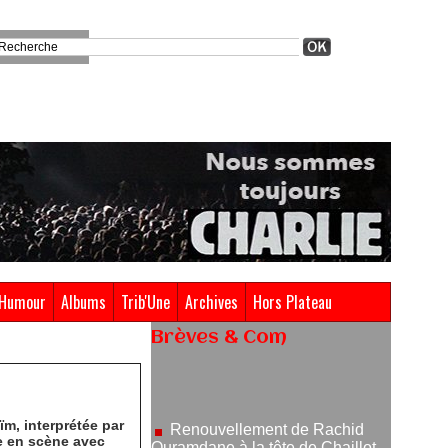
Humour
Albums
Trib'Une
Archives
Hors Plateau
Brèves & Com
Renouvellement de Rachid
Ouramdane à la tête de Chaillot-
Théâtre national de la danse
05/08/2026
ïm, interprétée par
re en scène avec
Nomination de Jérôme