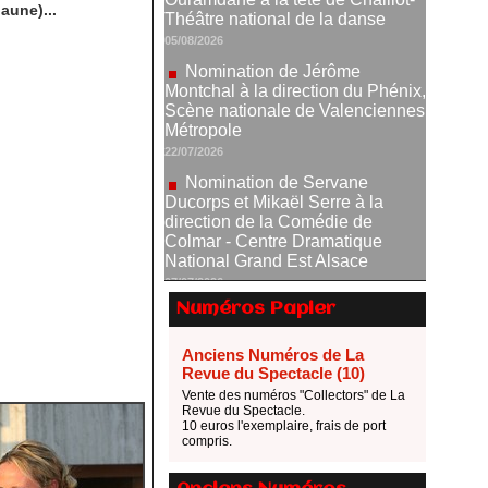
aune)...
Montchal à la direction du Phénix,
Scène nationale de Valenciennes
Métropole
22/07/2026
Nomination de Servane
Ducorps et Mikaël Serre à la
direction de la Comédie de
Colmar - Centre Dramatique
National Grand Est Alsace
07/07/2026
Thomas Jolly et Laëtitia
Guédon nommés à la direction du
TNP
02/07/2026
Numéros Papier
Fonds SACD Théâtre : les
lauréats 2026
Anciens Numéros de La
23/06/2026
Revue du Spectacle (10)
Vente des numéros "Collectors" de La
Dispositif ARTCENA Écrire
Revue du Spectacle.
pour le cirque, les lauréats 2026 !
10 euros l'exemplaire, frais de port
20/06/2026
compris.
Le palmarès des prix SACD