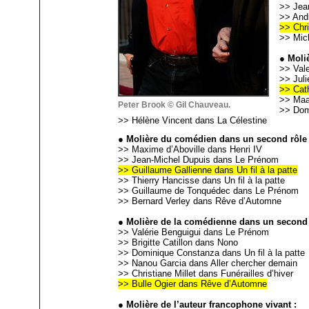
>> Jea
>> Andr
>> Chri
>> Mic
● Moli
>> Val
>> Jul
>> Cat
>> Maa
Peter Brook © Gil Chauveau.
>> Dom
>> Hélène Vincent dans La Célestine
● Molière du comédien dans un second rôle 
>> Maxime d’Aboville dans Henri IV
>> Jean-Michel Dupuis dans Le Prénom
>> Guillaume Gallienne dans Un fil à la patte
>> Thierry Hancisse dans Un fil à la patte
>> Guillaume de Tonquédec dans Le Prénom
>> Bernard Verley dans Rêve d’Automne
● Molière de la comédienne dans un second 
>> Valérie Benguigui dans Le Prénom
>> Brigitte Catillon dans Nono
>> Dominique Constanza dans Un fil à la patte
>> Nanou Garcia dans Aller chercher demain
>> Christiane Millet dans Funérailles d’hiver
>> Bulle Ogier dans Rêve d’Automne
● Molière de l’auteur francophone vivant :