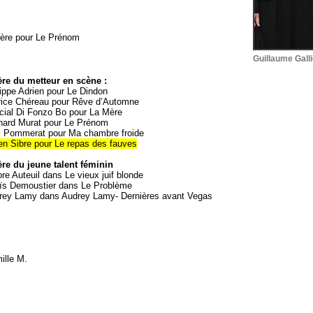
lière pour Le Prénom
Guillaume Gall
ère du metteur en scène :
ippe Adrien pour Le Dindon
rice Chéreau pour Rêve d’Automne
cial Di Fonzo Bo pour La Mère
nard Murat pour Le Prénom
l Pommerat pour Ma chambre froide
en Sibre pour Le repas des fauves
ère du jeune talent féminin
re Auteuil dans Le vieux juif blonde
ïs Demoustier dans Le Problème
rey Lamy dans Audrey Lamy- Dernières avant Vegas
ille M.