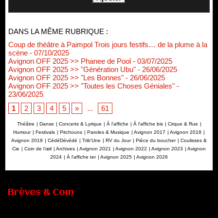
DANS LA MÊME RUBRIQUE :
Coup de théâtre à Paimpol Trois jours festifs… de la plume à la
scène
- 07/10/2025
Avignon OFF 2025 >> Phanee de Pool
- 03/07/2025
Avignon OFF 2025 >> "Génération Ubu"
- 26/06/2025
Avignon OFF 2025 >> "Les Bonnes"
- 26/06/2025
Avignon OFF 2025 >> "Toutes les Choses Géniales"
-
23/06/2025
1
2
3
4
5
»
...
61
Théâtre
|
Danse
|
Concerts & Lyrique
|
À l'affiche
|
À l'affiche bis
|
Cirque & Rue
|
Humour
|
Festivals
|
Pitchouns
|
Paroles & Musique
|
Avignon 2017
|
Avignon 2018
|
Avignon 2019
|
CédéDévédé
|
Trib'Une
|
RV du Jour
|
Pièce du boucher
|
Coulisses &
Cie
|
Coin de l’œil
|
Archives
|
Avignon 2021
|
Avignon 2022
|
Avignon 2023
|
Avignon
2024
|
À l'affiche ter
|
Avignon 2025
|
Avignon 2026
Brèves & Com
Renouvellement de Rachid Ouramdane à la tête de Chaillot-
Théâtre national de la danse
05/08/2026