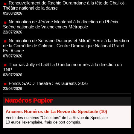
Nomination de Jérôme Montchal à la direction du Phénix,
Scène nationale de Valenciennes Métropole
22/07/2026
Nomination de Servane Ducorps et Mikaël Serre à la direction
de la Comédie de Colmar - Centre Dramatique National Grand
Est Alsace
07/07/2026
Thomas Jolly et Laëtitia Guédon nommés à la direction du
TNP
02/07/2026
Fonds SACD Théâtre : les lauréats 2026
23/06/2026
Dispositif ARTCENA Écrire pour le cirque, les lauréats 2026 !
20/06/2026
Le palmarès des prix SACD 2026
18/06/2026
Numéros Papier
Les 10 lauréats du Fonds Grandes Formes Théâtre 2026
Anciens Numéros de La Revue du Spectacle (10)
SACD
13/06/2026
Vente des numéros "Collectors" de La Revue du Spectacle.
10 euros l'exemplaire, frais de port compris.
Nomination de Nathalie Garraud et Olivier Saccomano à la
direction du Théâtre de Gennevilliers - CDN