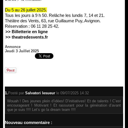
Du 5 au 26 juillet 2025.
Tous les jours à 9 h 50. Relâche les lundis 7, 14 et 21.
Théâtre des Vents, 63, rue Guillaume Puy, Avignon.
Réservation : 06 11 28 25 42.
>> Billetterie en ligne
>> theatredesvents.fr
Annonce
Jeudi 3 Juillet 2025
1.
Posté par
Salvatori lesueur
le 09/07/2025 14:32
Wouah ! Des jeunes plein d’idées! D’initiatives! Et de talents ! C’est
encourageant ! Motivant ! Et rassurant pour la génération d’avant
que je suis !!!! Let’s go la dream team !!!!
Nouveau commentaire :