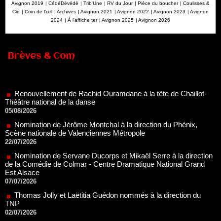
Avignon 2019
|
CédéDévédé
|
Trib'Une
|
RV du Jour
|
Pièce du boucher
|
Coulisses &
Cie
|
Coin de l’œil
|
Archives
|
Avignon 2021
|
Avignon 2022
|
Avignon 2023
|
Avignon
2024
|
À l'affiche ter
|
Avignon 2025
|
Avignon 2026
Brèves & Com
Renouvellement de Rachid Ouramdane à la tête de Chaillot-
Théâtre national de la danse
05/08/2026
Nomination de Jérôme Montchal à la direction du Phénix,
Scène nationale de Valenciennes Métropole
22/07/2026
Nomination de Servane Ducorps et Mikaël Serre à la direction
de la Comédie de Colmar - Centre Dramatique National Grand
Est Alsace
07/07/2026
Thomas Jolly et Laëtitia Guédon nommés à la direction du
TNP
02/07/2026
Fonds SACD Théâtre : les lauréats 2026
23/06/2026