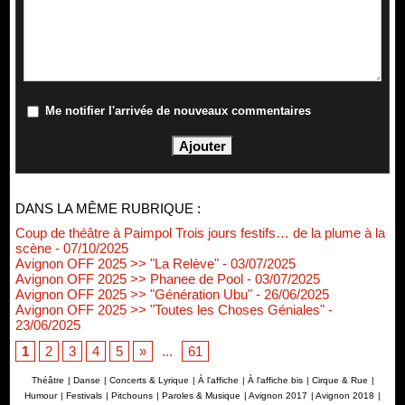
Me notifier l'arrivée de nouveaux commentaires
DANS LA MÊME RUBRIQUE :
Coup de théâtre à Paimpol Trois jours festifs… de la plume à la
scène
- 07/10/2025
Avignon OFF 2025 >> "La Relève"
- 03/07/2025
Avignon OFF 2025 >> Phanee de Pool
- 03/07/2025
Avignon OFF 2025 >> "Génération Ubu"
- 26/06/2025
Avignon OFF 2025 >> "Toutes les Choses Géniales"
-
23/06/2025
1
2
3
4
5
»
...
61
Théâtre
|
Danse
|
Concerts & Lyrique
|
À l'affiche
|
À l'affiche bis
|
Cirque & Rue
|
Humour
|
Festivals
|
Pitchouns
|
Paroles & Musique
|
Avignon 2017
|
Avignon 2018
|