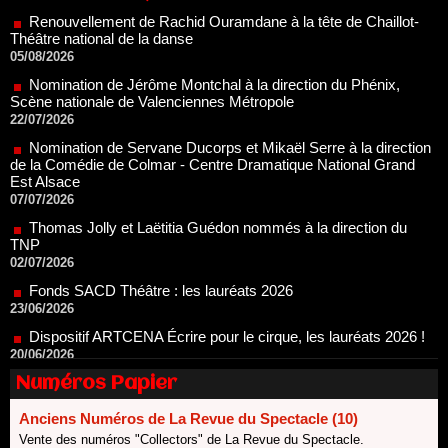
Nomination de Jérôme Montchal à la direction du Phénix,
Scène nationale de Valenciennes Métropole
22/07/2026
Nomination de Servane Ducorps et Mikaël Serre à la direction
de la Comédie de Colmar - Centre Dramatique National Grand
Est Alsace
07/07/2026
Thomas Jolly et Laëtitia Guédon nommés à la direction du
TNP
02/07/2026
Fonds SACD Théâtre : les lauréats 2026
23/06/2026
Dispositif ARTCENA Écrire pour le cirque, les lauréats 2026 !
20/06/2026
Le palmarès des prix SACD 2026
18/06/2026
Les 10 lauréats du Fonds Grandes Formes Théâtre 2026
SACD
Numéros Papier
13/06/2026
Nomination de Nathalie Garraud et Olivier Saccomano à la
Anciens Numéros de La Revue du Spectacle (10)
direction du Théâtre de Gennevilliers - CDN
Vente des numéros "Collectors" de La Revue du Spectacle.