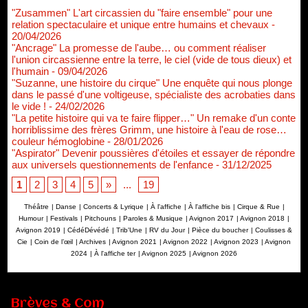
"Zusammen" L'art circassien du "faire ensemble" pour une
relation spectaculaire et unique entre humains et chevaux
-
20/04/2026
"Ancrage" La promesse de l'aube… ou comment réaliser
l'union circassienne entre la terre, le ciel (vide de tous dieux) et
l'humain
- 09/04/2026
"Suzanne, une histoire du cirque" Une enquête qui nous plonge
dans le passé d'une voltigeuse, spécialiste des acrobaties dans
le vide !
- 24/02/2026
"La petite histoire qui va te faire flipper…" Un remake d'un conte
horriblissime des frères Grimm, une histoire à l'eau de rose…
couleur hémoglobine
- 28/01/2026
"Aspirator" Devenir poussières d'étoiles et essayer de répondre
aux universels questionnements de l'enfance
- 31/12/2025
1
2
3
4
5
»
...
19
Théâtre
|
Danse
|
Concerts & Lyrique
|
À l'affiche
|
À l'affiche bis
|
Cirque & Rue
|
Humour
|
Festivals
|
Pitchouns
|
Paroles & Musique
|
Avignon 2017
|
Avignon 2018
|
Avignon 2019
|
CédéDévédé
|
Trib'Une
|
RV du Jour
|
Pièce du boucher
|
Coulisses &
Cie
|
Coin de l’œil
|
Archives
|
Avignon 2021
|
Avignon 2022
|
Avignon 2023
|
Avignon
2024
|
À l'affiche ter
|
Avignon 2025
|
Avignon 2026
Renouvellement de Rachid Ouramdane à la tête de Chaillot-
Théâtre national de la danse
05/08/2026
Brèves & Com