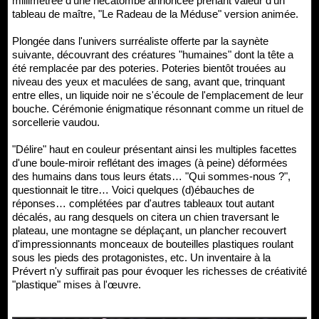
millimétrée d'une hécatombe annoncée prenant valeur d'un
tableau de maître, "Le Radeau de la Méduse" version animée.
Plongée dans l'univers surréaliste offerte par la saynète
suivante, découvrant des créatures "humaines" dont la tête a
été remplacée par des poteries. Poteries bientôt trouées au
niveau des yeux et maculées de sang, avant que, trinquant
entre elles, un liquide noir ne s'écoule de l'emplacement de leur
bouche. Cérémonie énigmatique résonnant comme un rituel de
sorcellerie vaudou.
"Délire" haut en couleur présentant ainsi les multiples facettes
d'une boule-miroir reflétant des images (à peine) déformées
des humains dans tous leurs états… "Qui sommes-nous ?",
questionnait le titre… Voici quelques (d)ébauches de
réponses… complétées par d'autres tableaux tout autant
décalés, au rang desquels on citera un chien traversant le
plateau, une montagne se déplaçant, un plancher recouvert
d'impressionnants monceaux de bouteilles plastiques roulant
sous les pieds des protagonistes, etc. Un inventaire à la
Prévert n'y suffirait pas pour évoquer les richesses de créativité
"plastique" mises à l'œuvre.