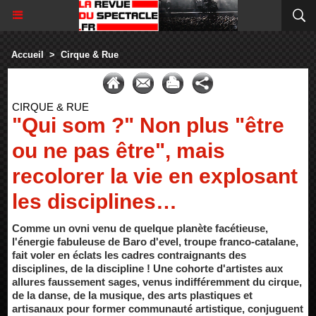
Accueil
>
Cirque & Rue
CIRQUE & RUE
"Qui som ?" Non plus "être
ou ne pas être", mais
recolorer la vie en explosant
les disciplines…
Comme un ovni venu de quelque planète facétieuse,
l'énergie fabuleuse de Baro d'evel, troupe franco-catalane,
fait voler en éclats les cadres contraignants des
disciplines, de la discipline ! Une cohorte d'artistes aux
allures faussement sages, venus indifféremment du cirque,
de la danse, de la musique, des arts plastiques et
artisanaux pour former communauté artistique, conjuguent