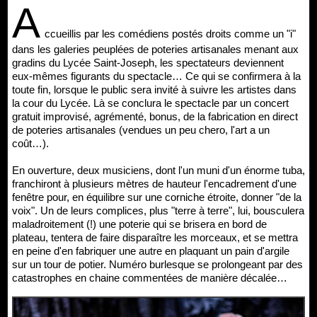
A
ccueillis par les comédiens postés droits comme un "i"
dans les galeries peuplées de poteries artisanales menant aux
gradins du Lycée Saint-Joseph, les spectateurs deviennent
eux-mêmes figurants du spectacle… Ce qui se confirmera à la
toute fin, lorsque le public sera invité à suivre les artistes dans
la cour du Lycée. Là se conclura le spectacle par un concert
gratuit improvisé, agrémenté, bonus, de la fabrication en direct
de poteries artisanales (vendues un peu chero, l'art a un
coût…).
En ouverture, deux musiciens, dont l'un muni d'un énorme tuba,
franchiront à plusieurs mètres de hauteur l'encadrement d'une
fenêtre pour, en équilibre sur une corniche étroite, donner "de la
voix". Un de leurs complices, plus "terre à terre", lui, bousculera
maladroitement (!) une poterie qui se brisera en bord de
plateau, tentera de faire disparaître les morceaux, et se mettra
en peine d'en fabriquer une autre en plaquant un pain d'argile
sur un tour de potier. Numéro burlesque se prolongeant par des
catastrophes en chaine commentées de manière décalée…