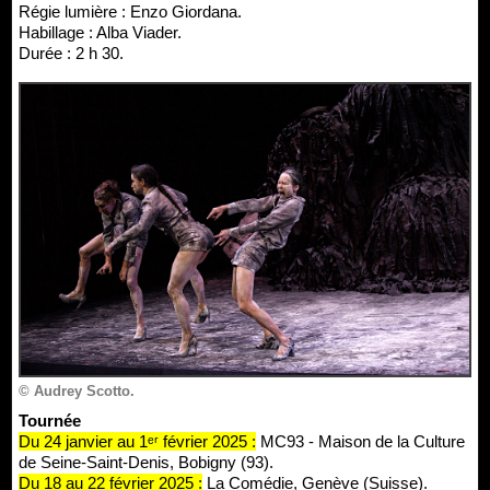
Régie lumière : Enzo Giordana.
Habillage : Alba Viader.
Durée : 2 h 30.
© Audrey Scotto.
Tournée
Du 24 janvier au 1ᵉʳ février 2025 :
MC93 - Maison de la Culture
de Seine-Saint-Denis, Bobigny (93).
Du 18 au 22 février 2025 :
La Comédie, Genève (Suisse).