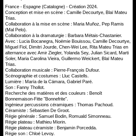
France - Espagne (Catalogne) - Création 2024.
Conception et mise en scène : Camille Decourtye, Blaï Mateu
Trias.
Collaboration à la mise en scène : Maria Muñoz, Pep Ramis
(Mal Pelo).
Collaboration à la dramaturgie : Barbara Métais-Chastanier.
Avec : Lucia Bocanegra, Noëmie Bouissou, Camille Decourtye,
Miguel Fiol, Dimitri Jourde, Chen-Wei Lee, Rita Mateu Trias en
alternance avec Amir Ziegler, Yolanda Sey, Julian Sicard, Marti
Soler, Maria Carolina Vieira, Guillermo Weickert, Blaï Mateu
Trias.
Collaboration musicale : Pierre-François Dufour.
Scénographie et costumes : Lluc Castells.
Lumière : María de la Cámara, Gabriel Paré.
Son : Fanny Thollot.
Recherche des matières et des couleurs : Benoît
Bonnemaison-Fitte "Bonnefrite".
Ingénieur percussions céramiques : Thomas Pachoud.
Céramiste : Sébastien De Groot.
Régie générale : Samuel Bodin, Romuald Simonneau.
Régie plateau : Mathieu Miorin.
Régie plateau céramiste : Benjamin Porcedda.
Régie son : Chloé Levoy.