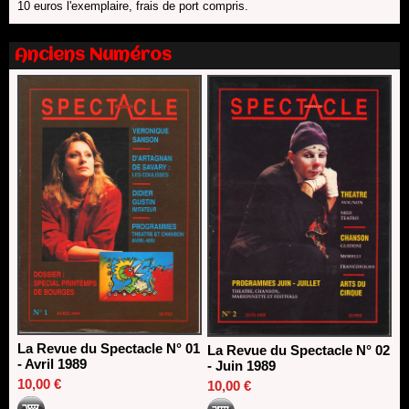
13/06/2026
10 euros l'exemplaire, frais de port compris.
Dispositif SACD Auteurs d'espaces : les lauréats 2026
18/03/2026
Anciens Numéros
La Revue du Spectacle N° 01
La Revue du Spectacle N° 02
- Avril 1989
- Juin 1989
10,00 €
10,00 €