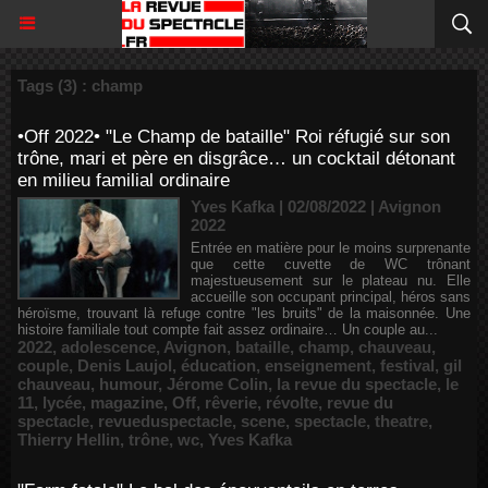
Tags (3) : champ
•Off 2022• "Le Champ de bataille" Roi réfugié sur son
trône, mari et père en disgrâce… un cocktail détonant
en milieu familial ordinaire
Yves Kafka | 02/08/2022
|
Avignon
2022
Entrée en matière pour le moins surprenante
que cette cuvette de WC trônant
majestueusement sur le plateau nu. Elle
accueille son occupant principal, héros sans
héroïsme, trouvant là refuge contre "les bruits" de la maisonnée. Une
histoire familiale tout compte fait assez ordinaire… Un couple au...
2022
,
adolescence
,
Avignon
,
bataille
,
champ
,
chauveau
,
couple
,
Denis Laujol
,
éducation
,
enseignement
,
festival
,
gil
chauveau
,
humour
,
Jérome Colin
,
la revue du spectacle
,
le
11
,
lycée
,
magazine
,
Off
,
rêverie
,
révolte
,
revue du
spectacle
,
revueduspectacle
,
scene
,
spectacle
,
theatre
,
Thierry Hellin
,
trône
,
wc
,
Yves Kafka