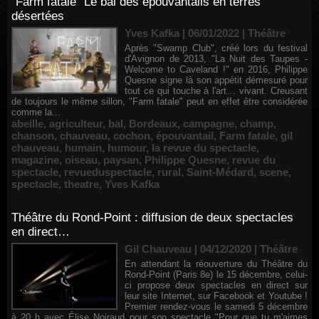
"Farm fatale" Le bal des épouvantails en terres
désertées
Yves Kafka | 06/01/2022
|
Théâtre
Après "Swamp Club", créé lors du festival
d'Avignon de 2013, "La Nuit des Taupes -
Welcome to Caveland !" en 2016, Philippe
Quesne signe là son appétit démesuré pour
tout ce qui touche à l'art… vivant. Creusant
de toujours le même sillon, "Farm fatale" peut en effet être considérée
comme la...
abeille
,
agriculteur
,
bal
,
Bordeaux
,
campagne
,
champ
,
chanson
,
chauveau
,
cochon
,
épouvantail
,
Farm fatale
,
gil
chauveau
,
humain
,
humour
,
la revue du spectacle
,
magazine
,
oiseau
,
paysan
,
Philippe Quesne
,
revue du
spectacle
,
revueduspectacle
,
rural
,
Saint-Médard
,
scene
,
spectacle
,
theatre
,
Yves Kafka
Théâtre du Rond-Point : diffusion de deux spectacles
en direct…
Gil Chauveau | 04/12/2020
|
Théâtre
En attendant la réouverture du Théâtre du
Rond-Point (Paris 8e) le 15 décembre, celui-
ci propose deux spectacles en direct sur
leur site Internet, sur Facebook et Youtube !
Premier rendez-vous le samedi 5 décembre
à 20 h avec Élise Noiraud pour son spectacle "Pour que tu m'aimes