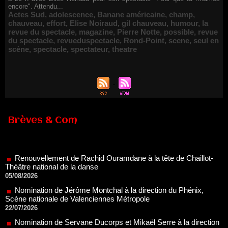
encore". Attendu...
Actes Sud
,
adolescence
,
Banane américaine
,
champ
,
chauveau
,
effort
,
Elise Noiraud
,
gil chauveau
,
humour
,
la
revue du spectacle
,
magazine
,
Pierre Notte
,
possible
,
revue
du spectacle
,
revueduspectacle
,
Rond-Point
,
scene
,
seul en
scène
,
spectacle
,
spectateur
,
theatre
Brèves & Com
Renouvellement de Rachid Ouramdane à la tête de Chaillot-
Théâtre national de la danse
05/08/2026
Nomination de Jérôme Montchal à la direction du Phénix,
Scène nationale de Valenciennes Métropole
22/07/2026
Nomination de Servane Ducorps et Mikaël Serre à la direction
de la Comédie de Colmar - Centre Dramatique National Grand
Est Alsace
07/07/2026