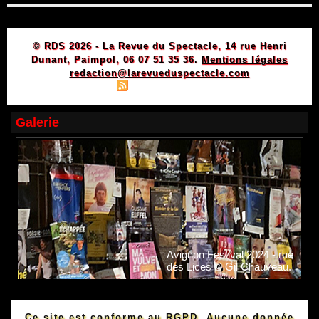
© RDS 2026 - La Revue du Spectacle, 14 rue Henri
Dunant, Paimpol, 06 07 51 35 36.
Mentions légales
redaction@larevueduspectacle.com
|
|
Plan du site
Syndication
Powered by WM
Galerie
Avignon Festival 2024 - rue
des Lices © Gil Chauveau.
Ce site est conforme au RGPD. Aucune donnée