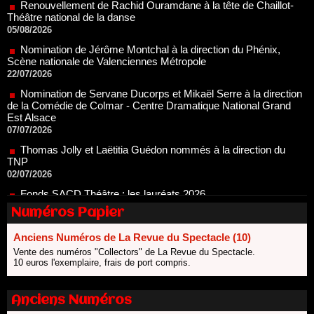
05/08/2026
Nomination de Jérôme Montchal à la direction du Phénix,
Scène nationale de Valenciennes Métropole
22/07/2026
Nomination de Servane Ducorps et Mikaël Serre à la direction
de la Comédie de Colmar - Centre Dramatique National Grand
Est Alsace
07/07/2026
Thomas Jolly et Laëtitia Guédon nommés à la direction du
TNP
02/07/2026
Fonds SACD Théâtre : les lauréats 2026
23/06/2026
Dispositif ARTCENA Écrire pour le cirque, les lauréats 2026 !
20/06/2026
Numéros Papier
Le palmarès des prix SACD 2026
Anciens Numéros de La Revue du Spectacle (10)
18/06/2026
Vente des numéros "Collectors" de La Revue du Spectacle.
Les 10 lauréats du Fonds Grandes Formes Théâtre 2026
10 euros l'exemplaire, frais de port compris.
SACD
13/06/2026
Anciens Numéros
Nomination de Nathalie Garraud et Olivier Saccomano à la