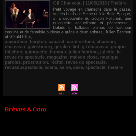
Gil Chauveau | 11/05/2016
|
Théâtre
Petit voyage en chansons dans le passé,
sur les bords de Seine et à la Belle Époque,
à la découverte du Goujon Folichon, une
guinguette accueillante et pécheresse...
Balade et ballades pleines de fraîcheur
coquine et de fantaisie burlesque grâce à deux artistes, Julien Fanthou
et Gérald Elliot,...
accordéon
,
baryton
,
cabaret
,
caroline loeb
,
chanson
,
chauveau
,
gainsbourg
,
gérald elliot
,
gil chauveau
,
goujon
folichon
,
guinguette
,
humour
,
julien fanthou
,
juliette
,
la
revue du spectacle
,
magazine
,
maison close
,
musique
,
paroles
,
prostitution
,
récital
,
revue du spectacle
,
revueduspectacle
,
scene
,
seine
,
sexe
,
spectacle
,
theatre
Brèves & Com
Renouvellement de Rachid Ouramdane à la tête de Chaillot-
Théâtre national de la danse