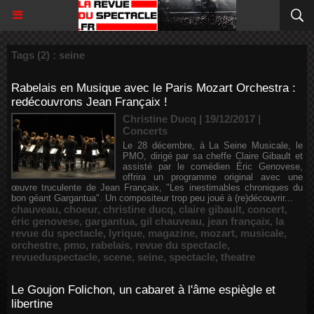
Tags (2) : seine
Rabelais en Musique avec le Paris Mozart Orchestra :
redécouvrons Jean Françaix !
Christine Ducq | 19/12/2017
|
Concerts
Le 28 décembre, à La Seine Musicale, le
PMO, dirigé par sa cheffe Claire Gibault et
assisté par le comédien Éric Genovese,
offrira un programme original avec une
œuvre truculente de Jean Françaix, "Les inestimables chroniques du
bon géant Gargantua". Un compositeur trop peu joué à (re)découvrir...
chauveau
,
choeur
,
christine ducq
,
claire gibault
,
concert
,
éric genovese
,
gargantua
,
gil chauveau
,
jean françaix
,
la
revue du spectacle
,
lyrique
,
magazine
,
mozart
,
musicale
,
orchestre
,
pmo
,
rabelais
,
revue du spectacle
,
revueduspectacle
,
scene
,
seine
,
spectacle
,
theatre
Le Goujon Folichon, un cabaret à l'âme espiègle et
libertine