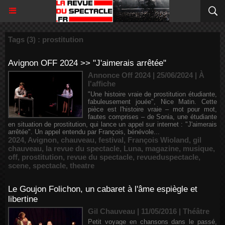
Tags (3) : prostitution
Avignon OFF 2024 >> "J'aimerais arrêtée"
Annonce Off 2024 | 25/06/2024
|
À
l'affiche
"Une histoire vraie de prostitution étudiante,
fabuleusement jouée", Nice Matin. Cette
pièce est l'histoire vraie – mot pour mot,
fautes comprises – de Sonia, une étudiante
en situation de prostitution, qui lance un appel sur internet : "J'aimerais
arrêtée". Un appel entendu par François, bénévole...
2024
,
Avignon
,
chauveau
,
festival
,
François Wioland
,
gil
chauveau
,
la revue du spectacle
,
Luna
,
magazine
,
musique
,
off
,
prostitution
,
revue du spectacle
,
revueduspectacle
,
scene
,
spectacle
,
theatre
Le Goujon Folichon, un cabaret à l'âme espiègle et
libertine
Gil Chauveau | 11/05/2016
|
Théâtre
Petit voyage en chansons dans le passé,