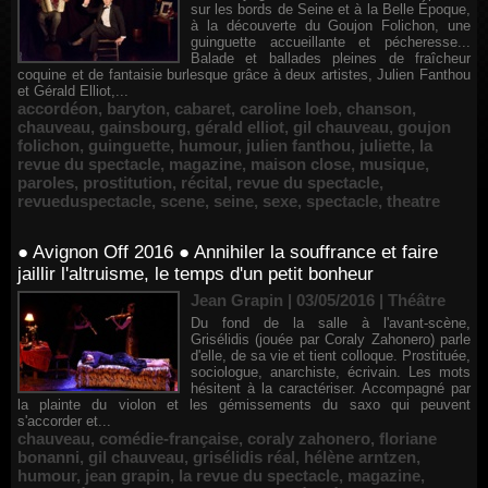
sur les bords de Seine et à la Belle Époque,
à la découverte du Goujon Folichon, une
guinguette accueillante et pécheresse...
Balade et ballades pleines de fraîcheur
coquine et de fantaisie burlesque grâce à deux artistes, Julien Fanthou
et Gérald Elliot,...
accordéon
,
baryton
,
cabaret
,
caroline loeb
,
chanson
,
chauveau
,
gainsbourg
,
gérald elliot
,
gil chauveau
,
goujon
folichon
,
guinguette
,
humour
,
julien fanthou
,
juliette
,
la
revue du spectacle
,
magazine
,
maison close
,
musique
,
paroles
,
prostitution
,
récital
,
revue du spectacle
,
revueduspectacle
,
scene
,
seine
,
sexe
,
spectacle
,
theatre
● Avignon Off 2016 ● Annihiler la souffrance et faire
jaillir l'altruisme, le temps d'un petit bonheur
Jean Grapin | 03/05/2016
|
Théâtre
Du fond de la salle à l'avant-scène,
Grisélidis (jouée par Coraly Zahonero) parle
d'elle, de sa vie et tient colloque. Prostituée,
sociologue, anarchiste, écrivain. Les mots
hésitent à la caractériser. Accompagné par
la plainte du violon et les gémissements du saxo qui peuvent
s'accorder et...
chauveau
,
comédie-française
,
coraly zahonero
,
floriane
bonanni
,
gil chauveau
,
grisélidis réal
,
hélène arntzen
,
humour
,
jean grapin
,
la revue du spectacle
,
magazine
,