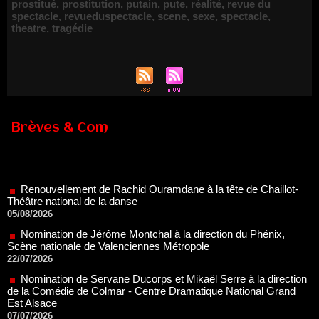
prostitué
,
prostitution
,
putain
,
pute
,
réalité
,
revue du
spectacle
,
revueduspectacle
,
scene
,
sexe
,
spectacle
,
theatre
,
tragédie
Brèves & Com
Renouvellement de Rachid Ouramdane à la tête de Chaillot-
Théâtre national de la danse
05/08/2026
Nomination de Jérôme Montchal à la direction du Phénix,
Scène nationale de Valenciennes Métropole
22/07/2026
Nomination de Servane Ducorps et Mikaël Serre à la direction
de la Comédie de Colmar - Centre Dramatique National Grand
Est Alsace
07/07/2026
Thomas Jolly et Laëtitia Guédon nommés à la direction du
TNP