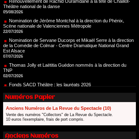
05/08/2026
Nomination de Jérôme Montchal à la direction du Phénix,
Scène nationale de Valenciennes Métropole
22/07/2026
Nomination de Servane Ducorps et Mikaël Serre à la direction
de la Comédie de Colmar - Centre Dramatique National Grand
Est Alsace
07/07/2026
Thomas Jolly et Laëtitia Guédon nommés à la direction du
TNP
02/07/2026
Fonds SACD Théâtre : les lauréats 2026
23/06/2026
Dispositif ARTCENA Écrire pour le cirque, les lauréats 2026 !
20/06/2026
Numéros Papier
Le palmarès des prix SACD 2026
Anciens Numéros de La Revue du Spectacle (10)
18/06/2026
Vente des numéros "Collectors" de La Revue du Spectacle.
Les 10 lauréats du Fonds Grandes Formes Théâtre 2026
10 euros l'exemplaire, frais de port compris.
SACD
13/06/2026
Anciens Numéros
Nomination de Nathalie Garraud et Olivier Saccomano à la