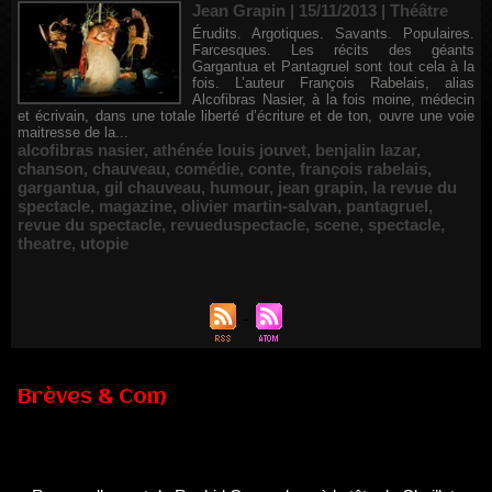
Jean Grapin | 15/11/2013
|
Théâtre
Érudits. Argotiques. Savants. Populaires.
Farcesques. Les récits des géants
Gargantua et Pantagruel sont tout cela à la
fois. L’auteur François Rabelais, alias
Alcofibras Nasier, à la fois moine, médecin
et écrivain, dans une totale liberté d’écriture et de ton, ouvre une voie
maitresse de la...
alcofibras nasier
,
athénée louis jouvet
,
benjalin lazar
,
chanson
,
chauveau
,
comédie
,
conte
,
françois rabelais
,
gargantua
,
gil chauveau
,
humour
,
jean grapin
,
la revue du
spectacle
,
magazine
,
olivier martin-salvan
,
pantagruel
,
revue du spectacle
,
revueduspectacle
,
scene
,
spectacle
,
theatre
,
utopie
Brèves & Com
Renouvellement de Rachid Ouramdane à la tête de Chaillot-
Théâtre national de la danse