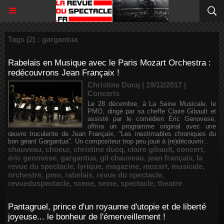
Tags (2) : gargantua
Rabelais en Musique avec le Paris Mozart Orchestra :
redécouvrons Jean Françaix !
Christine Ducq | 19/12/2017
|
Concerts
Le 28 décembre, à La Seine Musicale, le
PMO, dirigé par sa cheffe Claire Gibault et
assisté par le comédien Éric Genovese,
offrira un programme original avec une
œuvre truculente de Jean Françaix, "Les inestimables chroniques du
bon géant Gargantua". Un compositeur trop peu joué à (re)découvrir...
chauveau
,
choeur
,
christine ducq
,
claire gibault
,
concert
,
éric genovese
,
gargantua
,
gil chauveau
,
jean françaix
,
la
revue du spectacle
,
lyrique
,
magazine
,
mozart
,
musicale
,
orchestre
,
pmo
,
rabelais
,
revue du spectacle
,
revueduspectacle
,
scene
,
seine
,
spectacle
,
theatre
Pantagruel, prince d'un royaume d'utopie et de liberté
joyeuse... le bonheur de l'émerveillement !