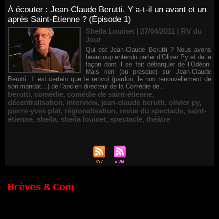
À écouter : Jean-Claude Berutti. Y a-t-il un avant et un
après Saint-Étienne ? (Épisode 1)
Sheila Louinet | 27/04/2011
|
RV du
Jour
Qui est Jean-Claude Berutti ? Nous avons
beaucoup entendu parler d’Oliver Py et de la
façon dont il se fait débarquer de l’Odéon.
Mais rien (ou presque) sur Jean-Claude
Berutti. Il est certain que le renvoi (pardon, le non renouvellement de
son mandat…) de l’ancien directeur de la Comédie de...
berutti
,
comédie
,
comédie de saint-étienne
,
décentralisation
,
interview
,
jean-claude berutti
,
olivier py
,
pierre-yves plat
,
régionalisation
,
revue du spectacle
,
saint-
étienne
,
sheila
,
sheila louinet
,
spectacle
,
théâtre
Brèves & Com
Renouvellement de Rachid Ouramdane à la tête de Chaillot-