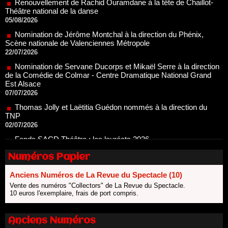
Nomination de Jérôme Montchal à la direction du Phénix,
Scène nationale de Valenciennes Métropole
22/07/2026
Nomination de Servane Ducorps et Mikaël Serre à la direction
de la Comédie de Colmar - Centre Dramatique National Grand
Est Alsace
07/07/2026
Thomas Jolly et Laëtitia Guédon nommés à la direction du
TNP
02/07/2026
Fonds SACD Théâtre : les lauréats 2026
23/06/2026
Dispositif ARTCENA Écrire pour le cirque, les lauréats 2026 !
20/06/2026
Numéros Papier
Le palmarès des prix SACD 2026
18/06/2026
Anciens Numéros de La Revue du Spectacle (10)
Vente des numéros "Collectors" de La Revue du Spectacle.
Les 10 lauréats du Fonds Grandes Formes Théâtre 2026
10 euros l'exemplaire, frais de port compris.
SACD
13/06/2026
Anciens Numéros
Nomination de Nathalie Garraud et Olivier Saccomano à la