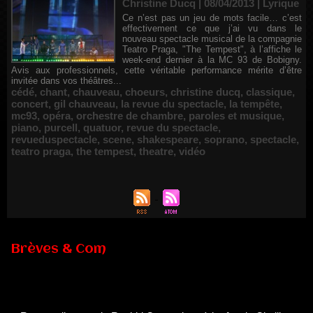
Christine Ducq | 08/04/2013
|
Lyrique
Ce n’est pas un jeu de mots facile… c’est
effectivement ce que j’ai vu dans le
nouveau spectacle musical de la compagnie
Teatro Praga, "The Tempest", à l’affiche le
week-end dernier à la MC 93 de Bobigny.
Avis aux professionnels, cette véritable performance mérite d’être
invitée dans vos théâtres...
cédé
,
chant
,
chauveau
,
choeurs
,
christine ducq
,
classique
,
concert
,
gil chauveau
,
la revue du spectacle
,
la tempête
,
mc93
,
opéra
,
orchestre de chambre
,
paroles et musique
,
piano
,
purcell
,
quatuor
,
revue du spectacle
,
revueduspectacle
,
scene
,
shakespeare
,
soprano
,
spectacle
,
teatro praga
,
the tempest
,
theatre
,
vidéo
Brèves & Com
Renouvellement de Rachid Ouramdane à la tête de Chaillot-
Théâtre national de la danse
05/08/2026