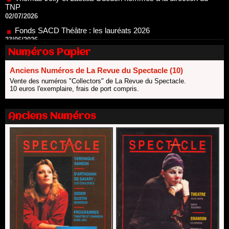
Fonds SACD Théâtre : les lauréats 2026
23/06/2026
Dispositif ARTCENA Écrire pour le cirque, les lauréats 2026 !
20/06/2026
Numéros Papier
Le palmarès des prix SACD 2026
18/06/2026
Anciens Numéros de La Revue du Spectacle (10)
Vente des numéros "Collectors" de La Revue du Spectacle.
Les 10 lauréats du Fonds Grandes Formes Théâtre 2026
10 euros l'exemplaire, frais de port compris.
SACD
13/06/2026
Nomination de Nathalie Garraud et Olivier Saccomano à la
Anciens Numéros
direction du Théâtre de Gennevilliers - CDN
13/06/2026
Dispositif SACD Auteurs d'espaces : les lauréats 2026
18/03/2026