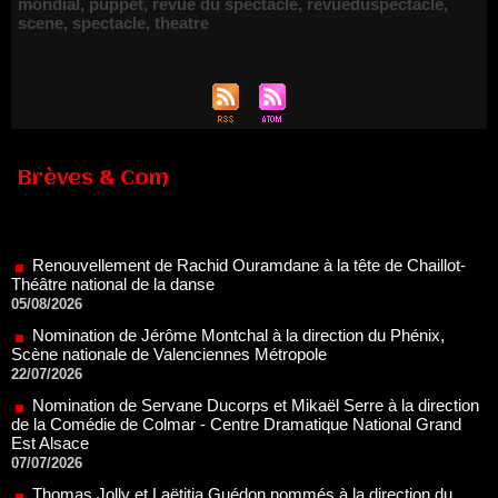
mondial
,
puppet
,
revue du spectacle
,
revueduspectacle
,
scene
,
spectacle
,
theatre
Brèves & Com
Renouvellement de Rachid Ouramdane à la tête de Chaillot-
Théâtre national de la danse
05/08/2026
Nomination de Jérôme Montchal à la direction du Phénix,
Scène nationale de Valenciennes Métropole
22/07/2026
Nomination de Servane Ducorps et Mikaël Serre à la direction
de la Comédie de Colmar - Centre Dramatique National Grand
Est Alsace
07/07/2026
Thomas Jolly et Laëtitia Guédon nommés à la direction du
TNP
02/07/2026