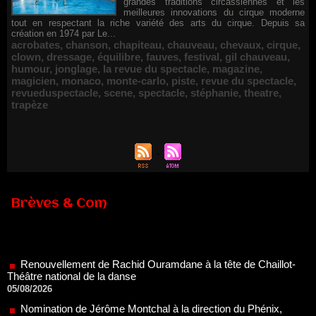
grandes traditions circassiennes et les
meilleures innovations du cirque moderne
tout en respectant la riche variété des arts du cirque. Depuis sa
création en 1974 par Le...
acrobates
,
chanson
,
chapiteau
,
chauveau
,
chevaux
,
cirque
,
clown
,
dressage
,
équilibre
,
fauves
,
festival
,
gil chauveau
,
humour
,
jonglage
,
la revue du spectacle
,
magazine
,
magicien
,
monaco
,
monte-carlo
,
piste
,
revue du spectacle
,
revueduspectacle
,
scene
,
spectacle
,
stéphanie
,
theatre
,
trapèze
Brèves & Com
Renouvellement de Rachid Ouramdane à la tête de Chaillot-
Théâtre national de la danse
05/08/2026
Nomination de Jérôme Montchal à la direction du Phénix,
Scène nationale de Valenciennes Métropole
22/07/2026