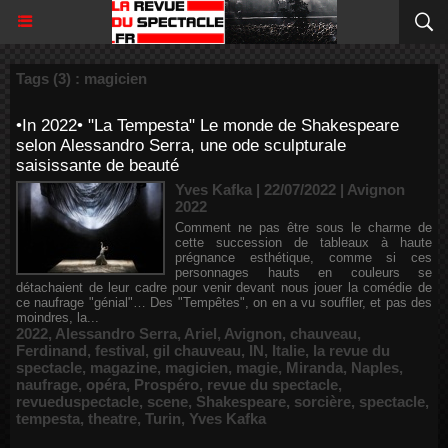
Tags (3) : magicien
•In 2022• "La Tempesta" Le monde de Shakespeare
selon Alessandro Serra, une ode sculpturale
saisissante de beauté
Yves Kafka | 22/07/2022
|
Avignon
2022
Comment ne pas être sous le charme de
cette succession de tableaux à haute
prégnance esthétique, comme si ces
personnages hauts en couleurs se
détachaient de leur cadre pour venir devant nous jouer la comédie de
ce naufrage "génial"… Des "Tempêtes", on en a vu souffler, et pas des
moindres, la...
2022
,
Alessandro Serra
,
Ariel
,
Avignon
,
chauveau
,
Ferdinand
,
festival
,
gil chauveau
,
IN
,
Italie
,
la revue du
spectacle
,
magazine
,
magicien
,
magie
,
Miranda
,
Naples
,
naufrage
,
opéra
,
Prospéro
,
revue du spectacle
,
revueduspectacle
,
scene
,
Shakespeare
,
sorcière
,
spectacle
,
tempesta
,
theatre
,
Turin
,
Yves Kafka