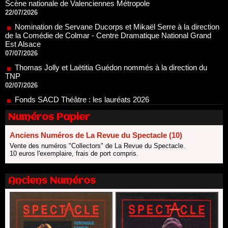
Nomination de Servane Ducorps et Mikaël Serre à la direction
de la Comédie de Colmar - Centre Dramatique National Grand
Est Alsace
07/07/2026
Thomas Jolly et Laëtitia Guédon nommés à la direction du
TNP
02/07/2026
Fonds SACD Théâtre : les lauréats 2026
23/06/2026
Dispositif ARTCENA Écrire pour le cirque, les lauréats 2026 !
20/06/2026
Numéros Papier
Le palmarès des prix SACD 2026
18/06/2026
Anciens Numéros de La Revue du Spectacle (10)
Vente des numéros "Collectors" de La Revue du Spectacle.
Les 10 lauréats du Fonds Grandes Formes Théâtre 2026
10 euros l'exemplaire, frais de port compris.
SACD
13/06/2026
Anciens Numéros
Nomination de Nathalie Garraud et Olivier Saccomano à la
direction du Théâtre de Gennevilliers - CDN
13/06/2026
Dispositif SACD Auteurs d'espaces : les lauréats 2026
18/03/2026