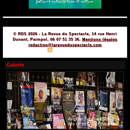
© RDS 2026 - La Revue du Spectacle, 14 rue Henri
Dunant, Paimpol, 06 07 51 35 36.
Mentions légales
redaction@larevueduspectacle.com
|
|
Plan du site
Syndication
Powered by WM
Galerie
Avignon Festival 2024 - rue
des Lices © Gil Chauveau.