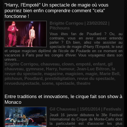
"Harry, l'Empoté" Un spectacle de magie où vous
pourriez bien enfin comprendre comment "cela"
fonctionne !
Brigitte Corrigou | 23/02/2022
|
Pitchouns
Vous êtes fan de Poudlard ? Ou, au
contraire, vous en avez assez entendu
parler ? Eh bien, allez vite assister au
spectacle de magie d'Harry l'Empoté, le seul
et unique magicien diplômé de l'école de Poularde en ce moment en
vacances à Paris pour les congés d'hiver. Vous voyagerez dans son
univers...
Brigitte Corrigou
,
chauveau
,
clown
,
empoté
,
enfant
,
gil
chauveau
,
gymnase
,
Harry
,
humour
,
Jean-Luc Bétron
,
la
revue du spectacle
,
magazine
,
magicien
,
magie
,
Marie Bell
,
pitchoun
,
Poudlard
,
prestidigitation
,
revue du spectacle
,
revueduspectacle
,
scene
,
spectacle
,
theatre
Entre traditions et innovations, le cirque fait son show à
Monaco
Gil Chauveau | 15/01/2014
|
Festivals
Jeudi 16 janvier débutera le 38e Festival
International du Cirque de Monte-Carlo dont
la particularité est d'associer les plus