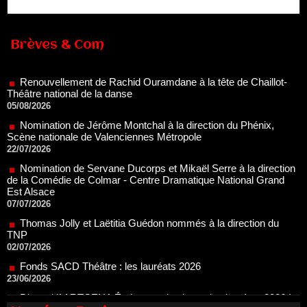
Renouvellement de Rachid Ouramdane à la tête de Chaillot-
Brèves & Com
Théâtre national de la danse
05/08/2026
Nomination de Jérôme Montchal à la direction du Phénix,
Scène nationale de Valenciennes Métropole
22/07/2026
Nomination de Servane Ducorps et Mikaël Serre à la direction
de la Comédie de Colmar - Centre Dramatique National Grand
Est Alsace
07/07/2026
Thomas Jolly et Laëtitia Guédon nommés à la direction du
TNP
02/07/2026
Fonds SACD Théâtre : les lauréats 2026
23/06/2026
Dispositif ARTCENA Écrire pour le cirque, les lauréats 2026 !
20/06/2026
Le palmarès des prix SACD 2026
18/06/2026