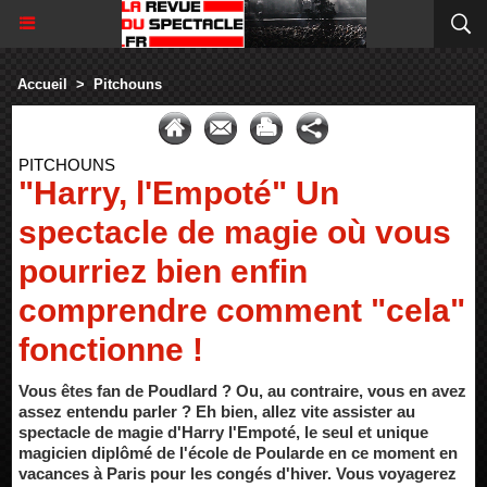
Accueil
>
Pitchouns
PITCHOUNS
"Harry, l'Empoté" Un
spectacle de magie où vous
pourriez bien enfin
comprendre comment "cela"
fonctionne !
Vous êtes fan de Poudlard ? Ou, au contraire, vous en avez
assez entendu parler ? Eh bien, allez vite assister au
spectacle de magie d'Harry l'Empoté, le seul et unique
magicien diplômé de l'école de Poularde en ce moment en
vacances à Paris pour les congés d'hiver. Vous voyagerez