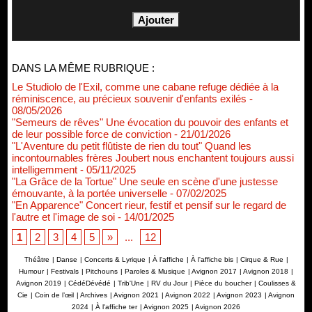
DANS LA MÊME RUBRIQUE :
Le Studiolo de l'Exil, comme une cabane refuge dédiée à la
réminiscence, au précieux souvenir d'enfants exilés
-
08/05/2026
"Semeurs de rêves" Une évocation du pouvoir des enfants et
de leur possible force de conviction
- 21/01/2026
"L'Aventure du petit flûtiste de rien du tout" Quand les
incontournables frères Joubert nous enchantent toujours aussi
intelligemment
- 05/11/2025
"La Grâce de la Tortue" Une seule en scène d'une justesse
émouvante, à la portée universelle
- 07/02/2025
"En Apparence" Concert rieur, festif et pensif sur le regard de
l'autre et l'image de soi
- 14/01/2025
1
2
3
4
5
»
...
12
Théâtre
|
Danse
|
Concerts & Lyrique
|
À l'affiche
|
À l'affiche bis
|
Cirque & Rue
|
Humour
|
Festivals
|
Pitchouns
|
Paroles & Musique
|
Avignon 2017
|
Avignon 2018
|
Avignon 2019
|
CédéDévédé
|
Trib'Une
|
RV du Jour
|
Pièce du boucher
|
Coulisses &
Cie
|
Coin de l’œil
|
Archives
|
Avignon 2021
|
Avignon 2022
|
Avignon 2023
|
Avignon
2024
|
À l'affiche ter
|
Avignon 2025
|
Avignon 2026