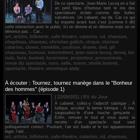
De ce spectacle, Jean-Marie Lecoq en a fait
un petit bijou d’humour tant le rire des
spectateurs éclate comme des bulles
salvatrices. Un cabaret, oui da. Car ce qui
lui importe avant tout c’est (comme il dit)
cette interaction avec le public. Ici on étonne et on détonne mais on ne
dénonce pas… Car...
art
,
artiste
,
billeterie
,
cafe-theatre
,
catarino
,
cd
,
chanson
,
chapiteau
,
chaveau
,
christian gaïtch
,
cirque
,
clarisse
catarino
,
clown
,
comédie
,
coulisse
,
drame
,
dvd
,
gil
chauveau
,
humour
,
intermittent
,
jean marie lecoq
,
lecoq
,
les
nuls
,
livre
,
louinet
,
lucernaire
,
projecteur
,
proscenium
,
revue du spectacle
,
rues
,
salle
,
scene
,
sheila louinet
,
spectacle
,
theatre
,
veronique ataly
À écouter : Tournez, tournez manège dans le "Bonheur
des hommes" (épisode 1)
| 22/09/2011
|
RV du Jour
À cabaret, collez-y l’adjectif satirique ; À
ludique, accolez le terme lubrique ; À rire,
saupoudrez-le d’une touche grinçante ;
Enfin, remuez le tout et vous aurez la
recette d’un spectacle tout sauf
politiquement correct. Pourtant, l’air est badin et le ton apparemment
léger, l’œil...
art
,
artiste
,
billeterie
,
cafe-theatre
,
catarino
,
cd
,
chanson
,