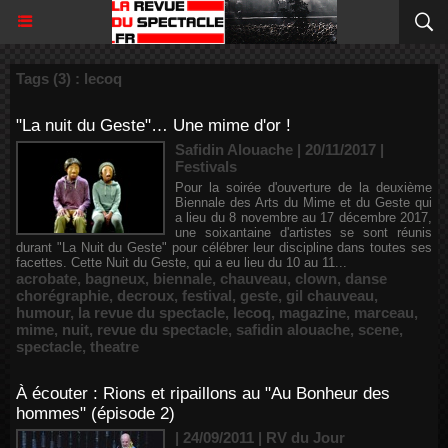
Tags (3) : lecoq
"La nuit du Geste"… Une mime d'or !
Safidin Alouache | 20/11/2017
|
Festivals
Pour la soirée d'ouverture de la deuxième
Biennale des Arts du Mime et du Geste qui
a lieu du 8 novembre au 17 décembre 2017,
une soixantaine d'artistes se sont réunis
durant "La Nuit du Geste" pour célébrer leur discipline dans toutes ses
facettes. Cette Nuit du Geste, qui a eu lieu du 10 au 11...
acrobate
,
bagneux
,
biennale
,
chauveau
,
clown
,
danse
chorégraphie
,
decroux
,
festival
,
geste
,
gil chauveau
,
humour
,
la revue du spectacle
,
lecoq
,
magazine
,
marceau
,
mime
,
nuit
,
revue du spectacle
,
safidin alouache
,
scene
,
spectacle
,
theatre
À écouter : Rions et ripaillons au "Au Bonheur des
hommes" (épisode 2)
| 24/09/2011
|
RV du Jour