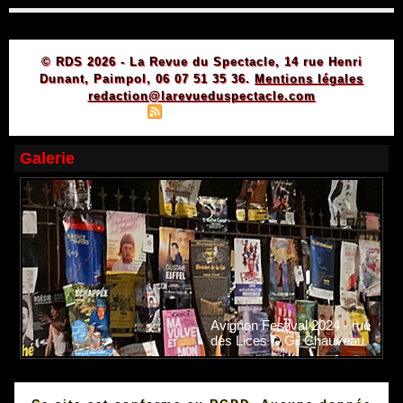
© RDS 2026 - La Revue du Spectacle, 14 rue Henri
Dunant, Paimpol, 06 07 51 35 36.
Mentions légales
redaction@larevueduspectacle.com
|
|
Plan du site
Syndication
Powered by WM
Galerie
Avignon Festival 2024 - rue
des Lices © Gil Chauveau.