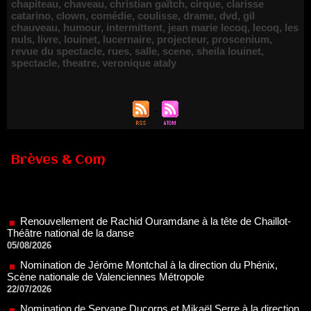
chapiteau
,
chaveau
,
christian gaïtch
,
cirque
,
clarisse
catarino
,
clown
,
comédie
,
coulisse
,
drame
,
dvd
,
gil
chauveau
,
humour
,
intermittent
,
jean marie lecoq
,
lecoq
,
les
nuls
,
livre
,
louinet
,
lucernaire
,
projecteur
,
proscenium
,
revue du spectacle
,
rues
,
salle
,
scene
,
sheila louinet
,
spectacle
,
theatre
,
veronique ataly
Brèves & Com
Renouvellement de Rachid Ouramdane à la tête de Chaillot-
Théâtre national de la danse
05/08/2026
Nomination de Jérôme Montchal à la direction du Phénix,
Scène nationale de Valenciennes Métropole
22/07/2026
Nomination de Servane Ducorps et Mikaël Serre à la direction
de la Comédie de Colmar - Centre Dramatique National Grand
Est Alsace