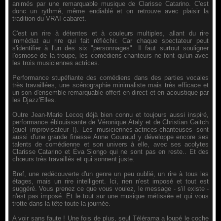
animés par une remarquable musique de Clarisse Catarino. C'est
donc un rythmé, même endiablé et on retrouve avec plaisir la
tradition du VRAI cabaret.
C'est un rire à détentes et à couleurs multiples, allant du rire
immédiat au rire qui fait réfléchir. Car chaque spectateur peut
s'identifier à l'un des six "personnages". Il faut surtout souligner
l'osmose de la troupe, les comédiens-chanteurs ne font qu'un avec
les trois musiciennes actrices.
Performance stupéfiante des comédiens dans des parties vocales
très travaillées, une scénographie minimaliste mais très efficace et
un son d'ensemble remarquable offert en direct et en acoustique par
les Djazz'Elles.
Outre Jean-Marie Lecoq déjà bien connu et toujours aussi inspiré,
performance éblouissante de Véronique Ataly et de Christian Gaitch
(quel improvisateur !). Les musiciennes-actrices-chanteuses sont
aussi d'une grande finesse Anne Gouraud y développe encore ses
talents de comédienne et son univers à elle, avec ses acolytes
Clarisse Catarino et Éva Slongo qui ne sont pas en reste.. Et des
chœurs très travaillés et qui sonnent juste.
Bref, une redécouverte d'un genre un peu oublié, un rire à tous les
étages, mais un rire intelligent. Ici, rien n'est imposé et tout est
suggéré. Vous prenez ce que vous voulez, le message - s'il existe -
n'est pas imposé. Et le tout sur une musique métissée et qui vous
trotte dans la tête toute la journée.
A voir sans faute ! Une fois de plus, seul Télérama a loupé le coche