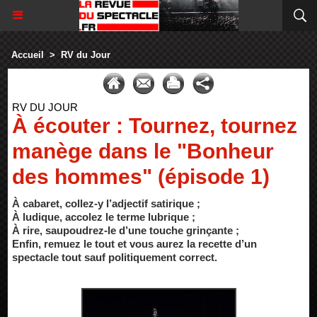
Accueil
>
RV du Jour
RV DU JOUR
À écouter : Tournez, tournez
manège dans le "Bonheur
des hommes" (épisode 1)
À cabaret, collez-y l’adjectif satirique ;
À ludique, accolez le terme lubrique ;
À rire, saupoudrez-le d’une touche grinçante ;
Enfin, remuez le tout et vous aurez la recette d’un
spectacle tout sauf politiquement correct.