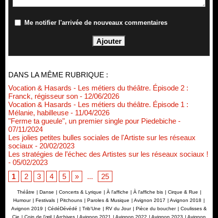
Me notifier l'arrivée de nouveaux commentaires
DANS LA MÊME RUBRIQUE :
Vocation & Hasards - Les métiers du théâtre. Épisode 2 :
Franck, régisseur son
- 12/06/2026
Vocation & Hasards - Les métiers du théâtre. Épisode 1 :
Mélanie, habilleuse
- 11/04/2026
"Ferme ta gueule", un premier single pour Piedebiche
-
07/11/2024
Les jolies petites bulles sociales de l'Artiste sur les réseaux
sociaux
- 20/02/2023
Les stratégies de l’échec des Artistes sur les réseaux sociaux !
- 05/02/2023
1
2
3
4
5
»
...
25
Théâtre
|
Danse
|
Concerts & Lyrique
|
À l'affiche
|
À l'affiche bis
|
Cirque & Rue
|
Humour
|
Festivals
|
Pitchouns
|
Paroles & Musique
|
Avignon 2017
|
Avignon 2018
|
Avignon 2019
|
CédéDévédé
|
Trib'Une
|
RV du Jour
|
Pièce du boucher
|
Coulisses &
Cie
|
Coin de l’œil
|
Archives
|
Avignon 2021
|
Avignon 2022
|
Avignon 2023
|
Avignon