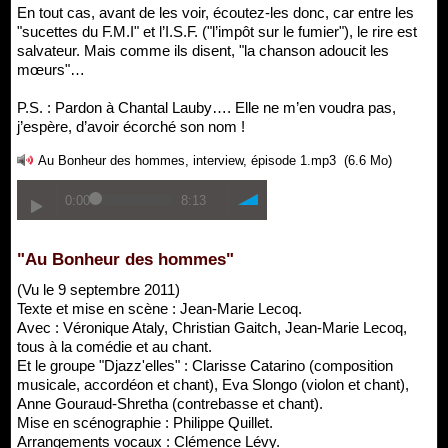
En tout cas, avant de les voir, écoutez-les donc, car entre les
"sucettes du F.M.I" et l’I.S.F. ("l’impôt sur le fumier"), le rire est
salvateur. Mais comme ils disent, "la chanson adoucit les
mœurs"…
P.S. : Pardon à Chantal Lauby…. Elle ne m’en voudra pas,
j’espère, d’avoir écorché son nom !
Au Bonheur des hommes, interview, épisode 1.mp3
(6.6 Mo)
0:00
8:13
"Au Bonheur des hommes"
(Vu le 9 septembre 2011)
Texte et mise en scène : Jean-Marie Lecoq.
Avec : Véronique Ataly, Christian Gaitch, Jean-Marie Lecoq,
tous à la comédie et au chant.
Et le groupe "Djazz'elles" : Clarisse Catarino (composition
musicale, accordéon et chant), Eva Slongo (violon et chant),
Anne Gouraud-Shretha (contrebasse et chant).
Mise en scénographie : Philippe Quillet.
Arrangements vocaux : Clémence Lévy.