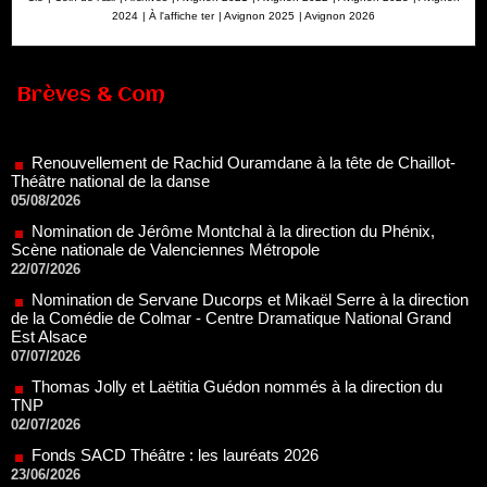
2024
|
À l'affiche ter
|
Avignon 2025
|
Avignon 2026
Brèves & Com
Renouvellement de Rachid Ouramdane à la tête de Chaillot-
Théâtre national de la danse
05/08/2026
Nomination de Jérôme Montchal à la direction du Phénix,
Scène nationale de Valenciennes Métropole
22/07/2026
Nomination de Servane Ducorps et Mikaël Serre à la direction
de la Comédie de Colmar - Centre Dramatique National Grand
Est Alsace
07/07/2026
Thomas Jolly et Laëtitia Guédon nommés à la direction du
TNP
02/07/2026
Fonds SACD Théâtre : les lauréats 2026
23/06/2026
Dispositif ARTCENA Écrire pour le cirque, les lauréats 2026 !
20/06/2026