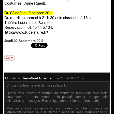
Costumes : Anne Ruault.
Du 03 août au 9 octobre 2011
.
Du mardi au samedi à 21 h 30 et le dimanche à 15 h.
Théâtre Lucernaire, Paris 6e.
Réservation : 01 45 44 57 34.
http://www.lucernaire.fr/
Jeudi 22 Septembre 2011
1.
Posté par
Jean-Noël Grosmenil
le 24/09/2011 21:25
Un bain de fraîcheur et de rire intelligent :
Quand trois nouveaux maîtres du monde se retrouvent avec trois
pauvresses du tiers monde, cela pouvait donner un spectacle
militant et à messages. Pas obligatoirement fin et même lourd.
Mais voilà, tous ces petits et gros travers de notre humanité se
retrouvent passés sous la plume ciselée de Jean-Marie Lecoq et