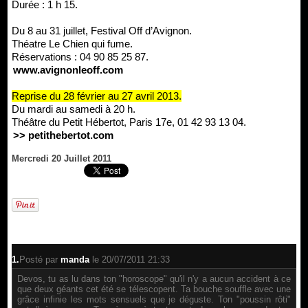
Durée : 1 h 15.
Du 8 au 31 juillet, Festival Off d’Avignon.
Théatre Le Chien qui fume.
Réservations : 04 90 85 25 87.
www.avignonleoff.com
Reprise du 28 février au 27 avril 2013.
Du mardi au samedi à 20 h.
Théâtre du Petit Hébertot, Paris 17e, 01 42 93 13 04.
>> petithebertot.com
Mercredi 20 Juillet 2011
1.
Posté par
manda
le 20/07/2011 21:33
Devos, tu as lu dans ton "horoscope" qu'il n'y a aucun accident à ce
que deux géants cet été se télescopent. Ta bouche souffle avec une
grâce infinie les mots sensuels que je déguste. Ton "poussin rôti"