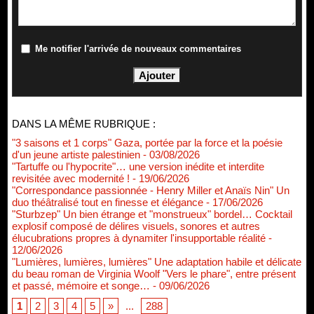
Me notifier l'arrivée de nouveaux commentaires
DANS LA MÊME RUBRIQUE :
"3 saisons et 1 corps" Gaza, portée par la force et la poésie
d'un jeune artiste palestinien
- 03/08/2026
"Tartuffe ou l'hypocrite"… une version inédite et interdite
revisitée avec modernité !
- 19/06/2026
"Correspondance passionnée - Henry Miller et Anaïs Nin" Un
duo théâtralisé tout en finesse et élégance
- 17/06/2026
"Sturbzep" Un bien étrange et "monstrueux" bordel… Cocktail
explosif composé de délires visuels, sonores et autres
élucubrations propres à dynamiter l'insupportable réalité
-
12/06/2026
"Lumières, lumières, lumières" Une adaptation habile et délicate
du beau roman de Virginia Woolf "Vers le phare", entre présent
et passé, mémoire et songe…
- 09/06/2026
1
2
3
4
5
»
...
288