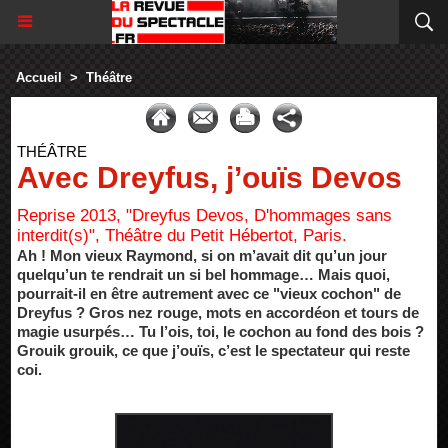
Accueil
>
Théâtre
THÉÂTRE
Avec Dreyfus, j’ouïs Devos
Reprise 2013, "Dreyfus Devos, D'hommages sans
interdit(s)", Théâtre du Petit Hébertot, Paris.
Ah ! Mon vieux Raymond, si on m’avait dit qu’un jour
quelqu’un te rendrait un si bel hommage… Mais quoi,
pourrait-il en être autrement avec ce "vieux cochon" de
Dreyfus ? Gros nez rouge, mots en accordéon et tours de
magie usurpés… Tu l’ois, toi, le cochon au fond des bois ?
Grouik grouik, ce que j’ouïs, c’est le spectateur qui reste
coi.