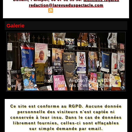
redaction@larevueduspectacle.com
|
|
Plan du site
Syndication
Powered by WM
Galerie
Avignon Festival 2024 - rue
des Lices © Gil Chauveau.
Ce site est conforme au RGPD. Aucune donnée
personnelle des visiteurs n'est captée ni
conservée à leur insu. Dans le cas de données
librement fournies, celles-ci sont effaçables
sur simple demande par email.