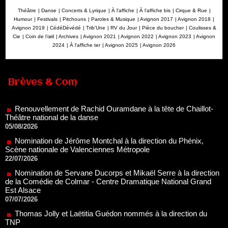
Théâtre
|
Danse
|
Concerts & Lyrique
|
À l'affiche
|
À l'affiche bis
|
Cirque & Rue
|
Humour
|
Festivals
|
Pitchouns
|
Paroles & Musique
|
Avignon 2017
|
Avignon 2018
|
Avignon 2019
|
CédéDévédé
|
Trib'Une
|
RV du Jour
|
Pièce du boucher
|
Coulisses &
Cie
|
Coin de l’œil
|
Archives
|
Avignon 2021
|
Avignon 2022
|
Avignon 2023
|
Avignon
2024
|
À l'affiche ter
|
Avignon 2025
|
Avignon 2026
Brèves & Com
Renouvellement de Rachid Ouramdane à la tête de Chaillot-
Théâtre national de la danse
05/08/2026
Nomination de Jérôme Montchal à la direction du Phénix,
Scène nationale de Valenciennes Métropole
22/07/2026
Nomination de Servane Ducorps et Mikaël Serre à la direction
de la Comédie de Colmar - Centre Dramatique National Grand
Est Alsace
07/07/2026
Thomas Jolly et Laëtitia Guédon nommés à la direction du
TNP
02/07/2026
Fonds SACD Théâtre : les lauréats 2026