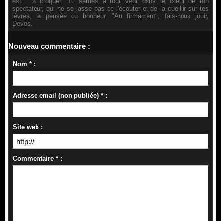
est " à croquer. Tu sèmes à tout vent dans le cœur de ton
spectateur, qui ne se lasse pas de l'écouter et de la cueillir sur tes
lèvres, la pensée du bonheur. "Au firmament", fais-nous jouir,
Devos.
Nouveau commentaire :
Nom * :
Adresse email (non publiée) * :
Site web :
Commentaire * :