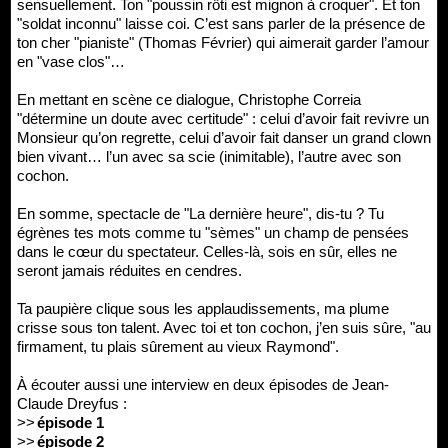
sensuellement. Ton "poussin rôti est mignon à croquer". Et ton
"soldat inconnu" laisse coi. C’est sans parler de la présence de
ton cher "pianiste" (Thomas Février) qui aimerait garder l’amour
en "vase clos"…
En mettant en scène ce dialogue, Christophe Correia
"détermine un doute avec certitude" : celui d’avoir fait revivre un
Monsieur qu’on regrette, celui d’avoir fait danser un grand clown
bien vivant… l’un avec sa scie (inimitable), l’autre avec son
cochon.
En somme, spectacle de "La dernière heure", dis-tu ? Tu
égrènes tes mots comme tu "sèmes" un champ de pensées
dans le cœur du spectateur. Celles-là, sois en sûr, elles ne
seront jamais réduites en cendres.
Ta paupière clique sous les applaudissements, ma plume
crisse sous ton talent. Avec toi et ton cochon, j’en suis sûre, "au
firmament, tu plais sûrement au vieux Raymond".
À écouter aussi une interview en deux épisodes de Jean-
Claude Dreyfus :
>>
épisode 1
>>
épisode 2