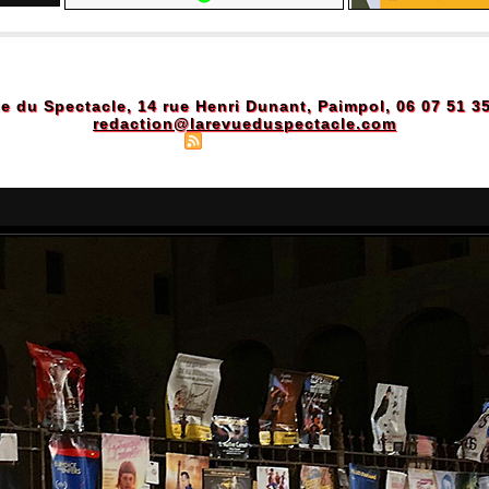
e du Spectacle, 14 rue Henri Dunant, Paimpol, 06 07 51 3
redaction@larevueduspectacle.com
Plan du site
|
Syndication
|
Powered by WM