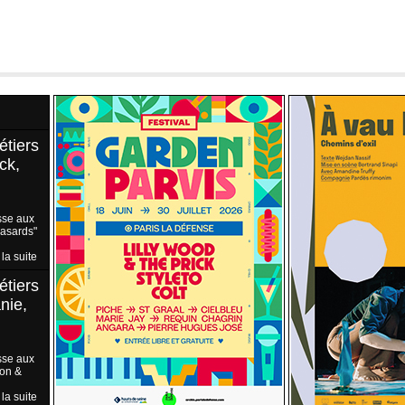
étiers
ck,
sse aux
Hasards"
 la suite
étiers
nie,
sse aux
ion &
 la suite