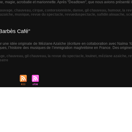
mime, magie, acrobatie et marionnette. Après "Deadtown", que nous avions présenté
sauvage
,
chauveau
,
cirque
,
contorsionniste
,
danse
,
gil chauveau
,
humour
,
la re
azaiche
,
musique
,
revue du spectacle
,
revueduspectacle
,
safidin alouache
,
sc
"Barbès Café"
r une idée originale de Méziane Azaïche (écriture en collaboration avec Naïma Ya
ues, l’histoire des musiques de l’immigration maghrébine en France. Des origine
age
,
chauveau
,
gil chauveau
,
la revue du spectacle
,
louinet
,
méziane azaïche
,
re
eatre