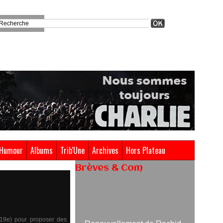
Humour
Albums
Trib'Une
Archives
Hors Plateau
Brèves & Com
Renouvellement de Rachid
Ouramdane à la tête de Chaillot-
Théâtre national de la danse
05/08/2026
s 19e) pour proposer des