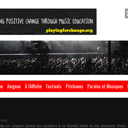
ue
Avignon
À l'Affiche
Festivals
Pitchouns
Paroles et Musiques
& Rue
illette en cirques" prend ses quartiers à la Grande Halle et ses alentours (Pari