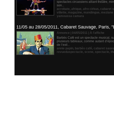
spectacles circassiens alliant théâtre, 
son...
acrobate
,
afrique
,
afro cirkus
,
cabaret 
villette
,
magazine
,
mandingue
,
meziane 
yamoussa camara
11/05 au 28/05/2011, Cabaret Sauvage, Paris, 
Annonce | 04/05/2011
|
À l'affiche
Barbès Café est un spectacle musical, su
plusieurs tableaux, comme autant d’époq
de l’exil...
annie papin
,
barbès café
,
cabaret sauv
revueduspectacle
,
scene
,
spectacle
,
th