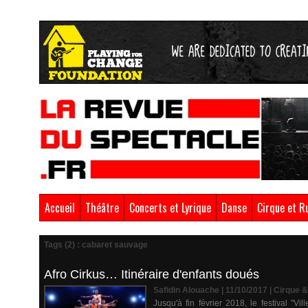
Accueil
Théâtre
Concerts et Lyrique
Danse
Cirque et R
Tags (2) : cabaret sauvage
Afro Cirkus… Itinéraire d'enfants doués
Safidin Alouache | 11/10/2017
|
Cirque 
Jusqu'à fin février 2018, le festival "V