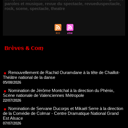
paroles et musique
,
revue du spectacle
,
revueduspectacle
,
rock
,
scene
,
spectacle
,
theatre
Brèves & Com
Renouvellement de Rachid Ouramdane à la tête de Chaillot-
Théâtre national de la danse
05/08/2026
Nomination de Jérôme Montchal à la direction du Phénix,
Scène nationale de Valenciennes Métropole
22/07/2026
Nomination de Servane Ducorps et Mikaël Serre à la direction
de la Comédie de Colmar - Centre Dramatique National Grand
Est Alsace
07/07/2026
Thomas Jolly et Laëtitia Guédon nommés à la direction du
TNP