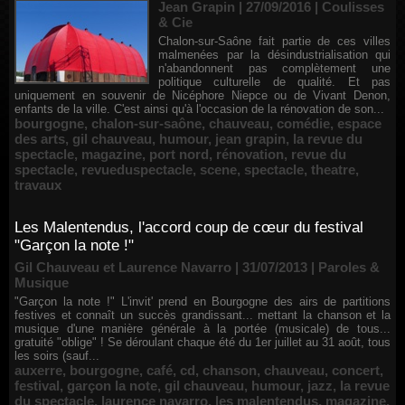
Jean Grapin | 27/09/2016
|
Coulisses
& Cie
Chalon-sur-Saône fait partie de ces villes
malmenées par la désindustrialisation qui
n'abandonnent pas complètement une
politique culturelle de qualité. Et pas
uniquement en souvenir de Nicéphore Niepce ou de Vivant Denon,
enfants de la ville. C'est ainsi qu'à l'occasion de la rénovation de son...
bourgogne
,
chalon-sur-saône
,
chauveau
,
comédie
,
espace
des arts
,
gil chauveau
,
humour
,
jean grapin
,
la revue du
spectacle
,
magazine
,
port nord
,
rénovation
,
revue du
spectacle
,
revueduspectacle
,
scene
,
spectacle
,
theatre
,
travaux
Les Malentendus, l'accord coup de cœur du festival
"Garçon la note !"
Gil Chauveau et Laurence Navarro | 31/07/2013
|
Paroles &
Musique
"Garçon la note !" L'invit' prend en Bourgogne des airs de partitions
festives et connaît un succès grandissant... mettant la chanson et la
musique d'une manière générale à la portée (musicale) de tous...
gratuité "oblige" ! Se déroulant chaque été du 1er juillet au 31 août, tous
les soirs (sauf...
auxerre
,
bourgogne
,
café
,
cd
,
chanson
,
chauveau
,
concert
,
festival
,
garçon la note
,
gil chauveau
,
humour
,
jazz
,
la revue
du spectacle
,
laurence navarro
,
les malentendus
,
magazine
,