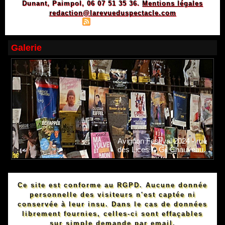
Dunant, Paimpol, 06 07 51 35 36.
Mentions légales
redaction@larevueduspectacle.com
|
|
Plan du site
Syndication
Powered by WM
Galerie
Avignon Festival 2024 - rue
des Lices © Gil Chauveau.
Ce site est conforme au RGPD. Aucune donnée
personnelle des visiteurs n'est captée ni
conservée à leur insu. Dans le cas de données
librement fournies, celles-ci sont effaçables
sur simple demande par email.