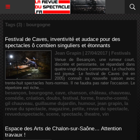
Tags (3) : bourgogne
Festival de Caves, inventivité et audace pour des
spectacles ô combien singuliers et étonnants
Jean Grapin | 27/04/2017
|
Festivals
Venue de Besançon, une rumeur court,
discrète et persistante, se répandant dans
quatre-vingt-douze communes. Le chuchotis
est joyeux. Le festival de Caves (né en
2005) connaît sa nouvelle saison avec
trente-huit spectacles hors-normes. Il ne faudra pas rater l'occasion. Le
répertoire est riche,...
besançon
,
bourgogne
,
cave
,
chanson
,
château
,
chauveau
,
comédie
,
création
,
doubs
,
festival
,
forme
,
franche-comté
,
gil chauveau
,
guillaume dujardin
,
humour
,
jean grapin
,
la
revue du spectacle
,
magazine
,
petite
,
revue du spectacle
,
revueduspectacle
,
scene
,
spectacle
,
theatre
,
vin
Espace des Arts de Chalon-sur-Saône… Attention
travaux !