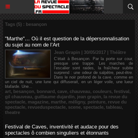
Tags (5) : besançon
"Marthe"… Où il est question de la dépersonnalisation
du sujet au nom de l’Art
Jean Grapin | 30/05/2017
|
Théâtre
C’était à Besançon. Par la porte sur cour,
presque une trappe. Les marches de
l’escalier sont raides, la fraîcheur subite
surprend : une odeur de salpêtre, peut-être.
Dans le noir profond de la cave, comme en
un ciel de nuit, une lune qui diffuserait, en un léger voile, une lueur
blafarde. Une...
art
,
besançon
,
bonnard
,
cave
,
chauveau
,
couleurs
,
festival
,
gil chauveau
,
guillaume dujardin
,
jean grapin
,
la revue du
spectacle
,
magazine
,
marthe
,
méligny
,
peinture
,
revue du
spectacle
,
revueduspectacle
,
scene
,
spectacle
,
tableau
,
theatre
Festival de Caves, inventivité et audace pour des
spectacles ô combien singuliers et étonnants