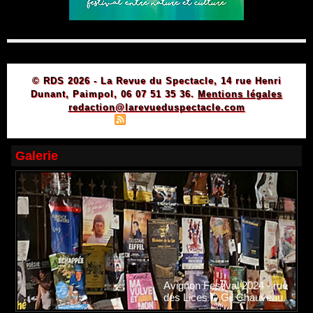
© RDS 2026 - La Revue du Spectacle, 14 rue Henri
Dunant, Paimpol, 06 07 51 35 36.
Mentions légales
redaction@larevueduspectacle.com
|
|
Plan du site
Syndication
Powered by WM
Galerie
Avignon Festival 2024 - rue
des Lices © Gil Chauveau.