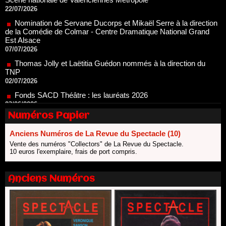
Nomination de Servane Ducorps et Mikaël Serre à la direction
de la Comédie de Colmar - Centre Dramatique National Grand
Est Alsace
07/07/2026
Thomas Jolly et Laëtitia Guédon nommés à la direction du
TNP
02/07/2026
Fonds SACD Théâtre : les lauréats 2026
23/06/2026
Dispositif ARTCENA Écrire pour le cirque, les lauréats 2026 !
20/06/2026
Numéros Papier
Le palmarès des prix SACD 2026
18/06/2026
Anciens Numéros de La Revue du Spectacle (10)
Les 10 lauréats du Fonds Grandes Formes Théâtre 2026
Vente des numéros "Collectors" de La Revue du Spectacle.
SACD
10 euros l'exemplaire, frais de port compris.
13/06/2026
Nomination de Nathalie Garraud et Olivier Saccomano à la
Anciens Numéros
direction du Théâtre de Gennevilliers - CDN
13/06/2026
Dispositif SACD Auteurs d'espaces : les lauréats 2026
18/03/2026