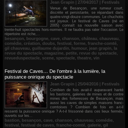
Jean Grapin | 27/04/2017
|
Festivals
Venue de Besançon, une rumeur court,
discrète et persistante, se répandant dans
quatre-vingt-douze communes. Le chuchotis
est joyeux. Le festival de Caves (né en
2005) connaît sa nouvelle saison avec
trente-huit spectacles hors-normes. Il ne faudra pas rater l'occasion. Le
répertoire est riche,...
besançon
,
bourgogne
,
cave
,
chanson
,
château
,
chauveau
,
comédie
,
création
,
doubs
,
festival
,
forme
,
franche-comté
,
gil chauveau
,
guillaume dujardin
,
humour
,
jean grapin
,
la
revue du spectacle
,
magazine
,
petite
,
revue du spectacle
,
revueduspectacle
,
scene
,
spectacle
,
theatre
,
vin
Festival de Caves… De l'ombre à la lumière, la
puissance onirique du spectacle
Jean Grapin | 25/04/2016
|
Festivals
Combien de fois avait-il auparavant hanté
les bastions, galeries de mines et de contre
mines des forteresses de Besançon, mais
aussi les caves de simples maisons franc-
comtoises ? Combien de fois en a-t-il
ressenti la puissance onirique ? A-t-il frissonné dans ces lieux fermés,
ouverts sur les...
bastion
,
besançon
,
cave
,
chanson
,
chauveau
,
comédie
,
festival
,
festival de caves
,
franche-comté
,
galerie
,
gil