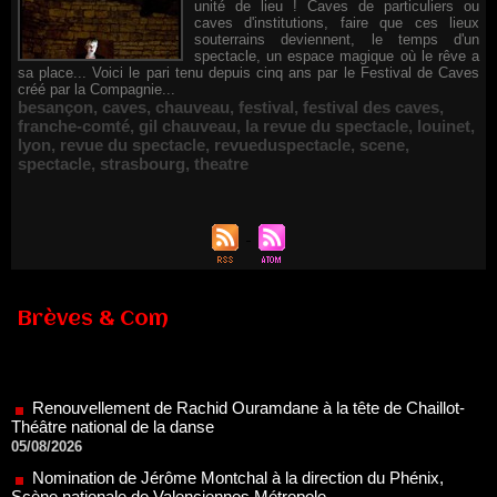
unité de lieu ! Caves de particuliers ou
caves d'institutions, faire que ces lieux
souterrains deviennent, le temps d'un
spectacle, un espace magique où le rêve a
sa place... Voici le pari tenu depuis cinq ans par le Festival de Caves
créé par la Compagnie...
besançon
,
caves
,
chauveau
,
festival
,
festival des caves
,
franche-comté
,
gil chauveau
,
la revue du spectacle
,
louinet
,
lyon
,
revue du spectacle
,
revueduspectacle
,
scene
,
spectacle
,
strasbourg
,
theatre
Brèves & Com
Renouvellement de Rachid Ouramdane à la tête de Chaillot-
Théâtre national de la danse
05/08/2026
Nomination de Jérôme Montchal à la direction du Phénix,
Scène nationale de Valenciennes Métropole
22/07/2026