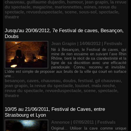
chauveau
,
guillaume dujardin
,
humour
,
jean grapin
,
la revue
du spectacle
,
magazine
,
marionnettes
,
mines
,
revue du
spectacle
,
revueduspectacle
,
scene
,
sous-sol
,
spectacle
,
theatre
Jusqu'au 20/06/2012, 7e Festival de caves, Besançon,
Doubs
Jean Grapin | 14/06/2012
|
Festivals
Né à Besançon, le Festival de caves, qui
mine de rien essaime en suivant l’axe Rhin
Rhône, tient le récit de sa clandestinité et la
ligne de sa discrétion avec une efficacité
paradoxale. Connu, reconnu et invisible.
L’idée est simple de proposer aux bruits de la ville qui court en surface
une...
besançon
,
caves
,
chauveau
,
doubs
,
festival
,
gil chauveau
,
jean grapin
,
la revue du spectacle
,
louinet
,
mala noche
,
revue du spectacle
,
revueduspectacle
,
scene
,
spectacle
,
theatre
10/05 au 21/06/2011, Festival de Caves, entre
Strasbourg et Lyon
Annonce | 07/05/2011
|
Festivals
Original... Utiliser la cave comme unique