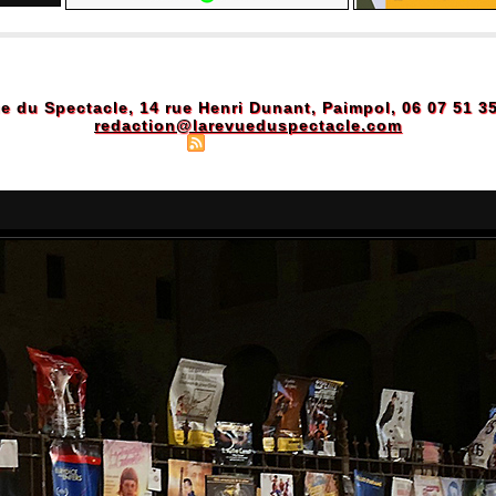
e du Spectacle, 14 rue Henri Dunant, Paimpol, 06 07 51 3
redaction@larevueduspectacle.com
Plan du site
|
Syndication
|
Powered by WM