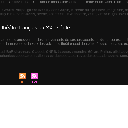
oureux d'une reine. D'un amour impossible entre une reine et un valet. D'un a
e
,
Gérard Philipe
,
gil chauveau
,
Jean Grapin
,
la revue du spectacle
,
magazine
,
n
Ruy Blas
,
Saint-Denis
,
scene
,
spectacle
,
TGP
,
theatre
,
valet
,
Victor Hugo
,
Yves
théâtre français au XXe siècle
teau, de l'expression et des mouvements de ses protagonistes, de la représenta
sons, la musique et la voix, les voix… Le théâtre peut donc être écouté… et a été éc
aud
,
BnF
,
chauveau
,
Claudel
,
CNRS
,
écouter
,
entendre
,
Gérard Philipe
,
gil chau
iophonique
,
podcasts
,
radio
,
revue du spectacle
,
revueduspectacle
,
scene
,
spec