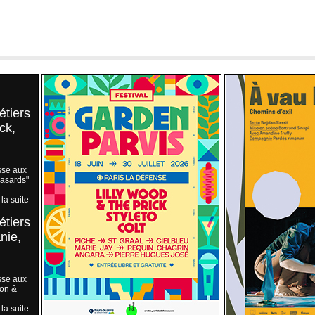
étiers
ck,
sse aux
Hasards"
 la suite
étiers
nie,
sse aux
ion &
 la suite