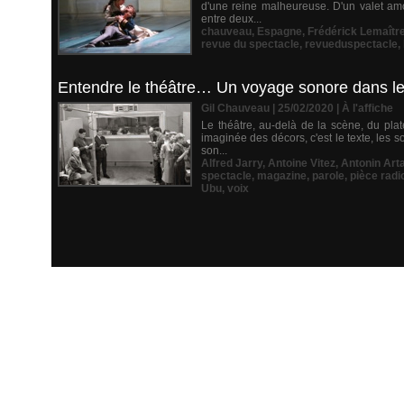
d'une reine malheureuse. D'un valet am
entre deux...
chauveau
,
Espagne
,
Frédérick Lemaîtr
revue du spectacle
,
revueduspectacle
,
Entendre le théâtre… Un voyage sonore dans le 
Gil Chauveau | 25/02/2020
|
À l'affiche
Le théâtre, au-delà de la scène, du pla
imaginée des décors, c'est le texte, les 
son...
Alfred Jarry
,
Antoine Vitez
,
Antonin Art
spectacle
,
magazine
,
parole
,
pièce rad
Ubu
,
voix