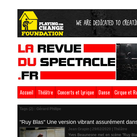
Accueil
Théâtre
Concerts et Lyrique
Danse
Cirque et R
Tags (2) : Gérard Philipe
"Ruy Blas" Une version vibrant assurément dans
Jean Grapin | 29/02/2020
|
Théâtre
Yves Beaunesne met en scène "Ruy Blas" 