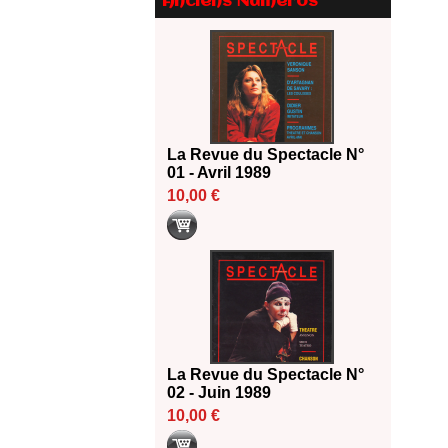
Anciens Numéros
Le palmarès des prix SACD
2026
18/06/2026
Les 10 lauréats du Fonds
Grandes Formes Théâtre 2026
SACD
13/06/2026
La Revue du Spectacle N°
Nomination de Nathalie
01 - Avril 1989
Garraud et Olivier Saccomano à
10,00 €
la direction du Théâtre de
Gennevilliers - CDN
13/06/2026
Dispositif SACD Auteurs
d'espaces : les lauréats 2026
18/03/2026
La Revue du Spectacle N°
02 - Juin 1989
10,00 €