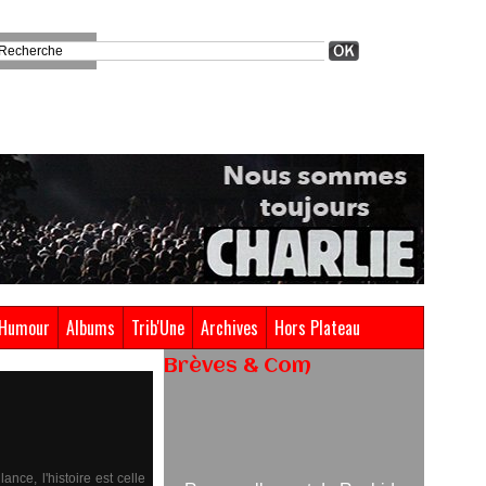
Humour
Albums
Trib'Une
Archives
Hors Plateau
Brèves & Com
Renouvellement de Rachid
Ouramdane à la tête de Chaillot-
Théâtre national de la danse
ce, l'histoire est celle
05/08/2026