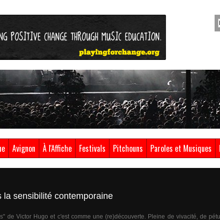
ue
Avignon
À l'Affiche
Festivals
Pitchouns
Paroles et Musiques
 la sensibilité contemporaine
de Victor Hugo et c'est comme une (re)découverte. Pleine de vivacité, de pétulan