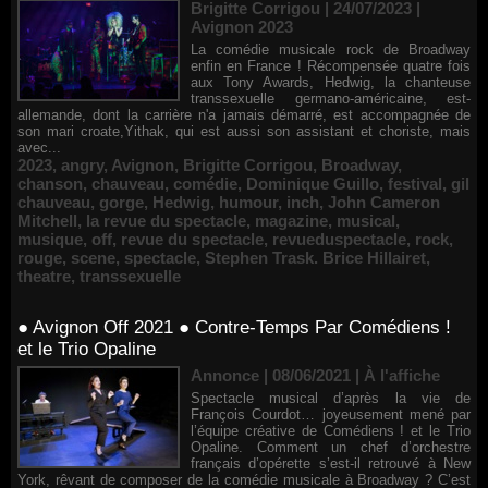
Brigitte Corrigou | 24/07/2023
|
Avignon 2023
La comédie musicale rock de Broadway
enfin en France ! Récompensée quatre fois
aux Tony Awards, Hedwig, la chanteuse
transsexuelle germano-américaine, est-
allemande, dont la carrière n'a jamais démarré, est accompagnée de
son mari croate,Yithak, qui est aussi son assistant et choriste, mais
avec...
2023
,
angry
,
Avignon
,
Brigitte Corrigou
,
Broadway
,
chanson
,
chauveau
,
comédie
,
Dominique Guillo
,
festival
,
gil
chauveau
,
gorge
,
Hedwig
,
humour
,
inch
,
John Cameron
Mitchell
,
la revue du spectacle
,
magazine
,
musical
,
musique
,
off
,
revue du spectacle
,
revueduspectacle
,
rock
,
rouge
,
scene
,
spectacle
,
Stephen Trask. Brice Hillairet
,
theatre
,
transsexuelle
● Avignon Off 2021 ● Contre-Temps Par Comédiens !
et le Trio Opaline
Annonce | 08/06/2021
|
À l'affiche
Spectacle musical d’après la vie de
François Courdot… joyeusement mené par
l’équipe créative de Comédiens ! et le Trio
Opaline. Comment un chef d’orchestre
français d’opérette s’est-il retrouvé à New
York, rêvant de composer de la comédie musicale à Broadway ? C’est