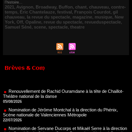
l’histoire...
2021
,
Avignon
,
Broadway
,
Buffon
,
chant
,
chauveau
,
contre-
temps
,
Éric Chantelauze
,
festival
,
François Courdot
,
gil
chauveau
,
la revue du spectacle
,
magazine
,
musique
,
New
York
,
Off
,
Opaline
,
revue du spectacle
,
revueduspectacle
,
Samuel Séné
,
scene
,
spectacle
,
theatre
Brèves & Com
Renouvellement de Rachid Ouramdane à la tête de Chaillot-
Théâtre national de la danse
05/08/2026
Nomination de Jérôme Montchal à la direction du Phénix,
Scène nationale de Valenciennes Métropole
22/07/2026
Nomination de Servane Ducorps et Mikaël Serre à la direction
de la Comédie de Colmar - Centre Dramatique National Grand
Est Alsace
07/07/2026