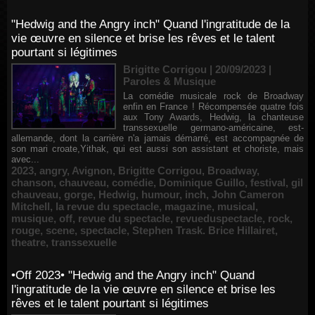
"Hedwig and the Angry inch" Quand l'ingratitude de la
vie œuvre en silence et brise les rêves et le talent
pourtant si légitimes
Brigitte Corrigou | 20/09/2023
|
Paroles & Musique
La comédie musicale rock de Broadway
enfin en France ! Récompensée quatre fois
aux Tony Awards, Hedwig, la chanteuse
transsexuelle germano-américaine, est-
allemande, dont la carrière n'a jamais démarré, est accompagnée de
son mari croate,Yithak, qui est aussi son assistant et choriste, mais
avec...
2023
,
angry
,
Avignon
,
Brigitte Corrigou
,
Broadway
,
chanson
,
chauveau
,
comédie
,
Dominique Guillo
,
festival
,
gil
chauveau
,
gorge
,
Hedwig
,
humour
,
inch
,
John Cameron
Mitchell
,
la revue du spectacle
,
magazine
,
musical
,
musique
,
off
,
revue du spectacle
,
revueduspectacle
,
rock
,
rouge
,
scene
,
spectacle
,
Stephen Trask. Brice Hillairet
,
theatre
,
transsexuelle
•Off 2023• "Hedwig and the Angry inch" Quand
l'ingratitude de la vie œuvre en silence et brise les
rêves et le talent pourtant si légitimes