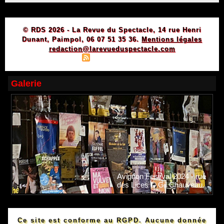
© RDS 2026 - La Revue du Spectacle, 14 rue Henri
Dunant, Paimpol, 06 07 51 35 36.
Mentions légales
redaction@larevueduspectacle.com
|
|
Plan du site
Syndication
Powered by WM
Galerie
Avignon Festival 2024 - rue
des Lices © Gil Chauveau.
Ce site est conforme au RGPD. Aucune donnée