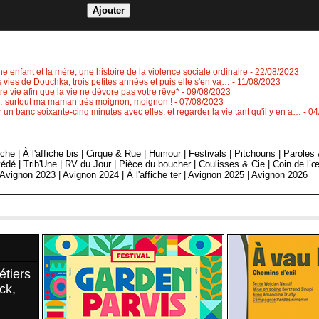
e enfant et la mère, une histoire de la violence sociale ordinaire
- 22/08/2023
tes vies de Douchka, trois petites années et puis elle s'en va…
- 11/08/2023
re vie afin que la vie ne dévore pas votre rêve*
- 09/08/2023
"… surtout ma maman très moignon, moignon !
- 07/08/2023
 un banc soixante-cinq minutes avec elles, et regarder la vie tant qu'il y en a…
- 0
fiche
|
À l'affiche bis
|
Cirque & Rue
|
Humour
|
Festivals
|
Pitchouns
|
Paroles
édé
|
Trib'Une
|
RV du Jour
|
Pièce du boucher
|
Coulisses & Cie
|
Coin de l’œ
Avignon 2023
|
Avignon 2024
|
À l'affiche ter
|
Avignon 2025
|
Avignon 2026
étiers
ck,