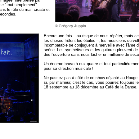
magée, interprétée par
sime "tout simplement".
s le rôle du mari croate et
 secondes.
© Grégory Juppin.
Encore une fois – au risque de nous répéter, mais ce
les choses frôlent les étoiles –, les musiciens survo
incomparable se conjuguent à merveille avec l'âme d
scène. Les synthétiseurs et les guitares pleuvent d
dès l'ouverture sans nous lâcher un millième de sec
Un énorme bravo à eux quatre et tout particulièrem
pour sa direction musicale !
Ne passez pas à côté de ce show déjanté au Rouge 
si, par malheur, c'est le cas, vous pourrez toujours le
18 septembre au 18 décembre au Café de la Danse.