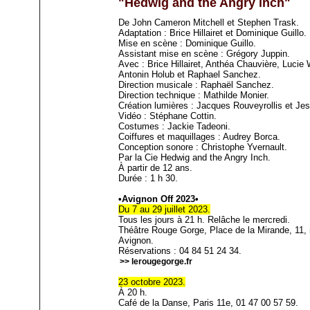
"Hedwig and the Angry inch"
De John Cameron Mitchell et Stephen Trask.
Adaptation : Brice Hillairet et Dominique Guillo.
Mise en scène : Dominique Guillo.
Assistant mise en scène : Grégory Juppin.
Avec : Brice Hillairet, Anthéa Chauvière, Lucie
Antonin Holub et Raphael Sanchez.
Direction musicale : Raphaël Sanchez.
Direction technique : Mathilde Monier.
Création lumières : Jacques Rouveyrollis et Je
Vidéo : Stéphane Cottin.
Costumes : Jackie Tadeoni.
Coiffures et maquillages : Audrey Borca.
Conception sonore : Christophe Yvernault.
Par la Cie Hedwig and the Angry Inch.
À partir de 12 ans.
Durée : 1 h 30.
•Avignon Off 2023•
Du 7 au 29 juillet 2023.
Tous les jours à 21 h. Relâche le mercredi.
Théâtre Rouge Gorge, Place de la Mirande, 11, r
Avignon.
Réservations : 04 84 51 24 34.
>> lerougegorge.fr
23 octobre 2023.
À 20 h.
Café de la Danse, Paris 11e, 01 47 00 57 59.