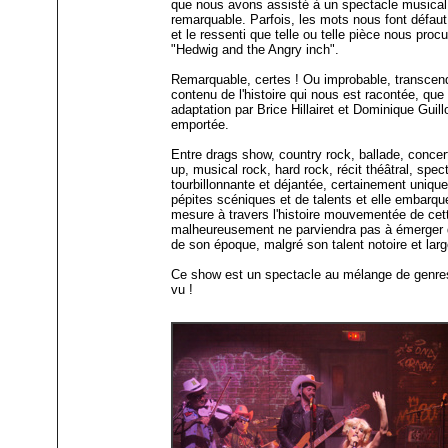
que nous avons assisté à un spectacle musica
remarquable. Parfois, les mots nous font défaut
et le ressenti que telle ou telle pièce nous proc
"Hedwig and the Angry inch".
Remarquable, certes ! Ou improbable, transcenda
contenu de l'histoire qui nous est racontée, que
adaptation par Brice Hillairet et Dominique Guill
emportée.
Entre drags show, country rock, ballade, conce
up, musical rock, hard rock, récit théâtral, spec
tourbillonnante et déjantée, certainement unique
pépites scéniques et de talents et elle embarq
mesure à travers l'histoire mouvementée de cet
malheureusement ne parviendra pas à émerger du
de son époque, malgré son talent notoire et larg
Ce show est un spectacle au mélange de genre
vu !