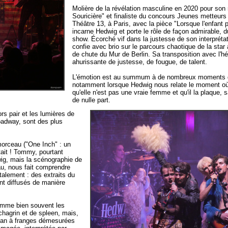
Molière de la révélation masculine en 2020 pour son 
Souricière" et finaliste du concours Jeunes metteur
Théâtre 13, à Paris, avec la pièce "Lorsque l'enfant pa
incarne Hedwig et porte le rôle de façon admirable, d
show. Écorché vif dans la justesse de son interpréta
confie avec brio sur le parcours chaotique de la sta
de chute du Mur de Berlin. Sa transposition avec l'hé
ahurissante de justesse, de fougue, de talent.
L'émotion est au summum à de nombreux moments d
notamment lorsque Hedwig nous relate le moment 
qu'elle n'est pas une vraie femme et qu'il la plaque, 
de nulle part.
rs pair et les lumières de
adway, sont des plus
morceau ("One Inch" : un
tait ! Tommy, pourtant
ig, mais la scénographie de
eau, nous fait comprendre
talement : des extraits du
nt diffusés de manière
comme bien souvent les
 chagrin et de spleen, mais,
jean à franges démesurées