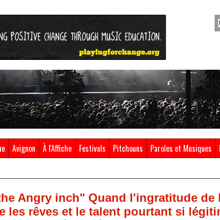
ue
Avignon
À l'Affiche
Festivals
Pitchouns
Paroles et Musiques
he Angry inch" Quand l'ingratitude de l
 les rêves et le talent pourtant si légit