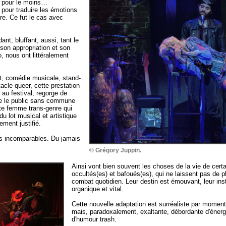
l pour le moins…
 pour traduire les émotions
ure. Ce fut le cas avec
nt, bluffant, aussi, tant le
 son appropriation et son
o, nous ont littéralement
rt, comédie musicale, stand-
tacle queer, cette prestation
 au festival, regorge de
ue le public sans commune
te femme trans-genre qui
 lot musical et artistique
ement justifié.
s incomparables. Du jamais
© Grégory Juppin.
Ainsi vont bien souvent les choses de la vie de certa
occultés(es) et bafoués(es), qui ne laissent pas de pl
combat quotidien. Leur destin est émouvant, leur inst
organique et vital.
Cette nouvelle adaptation est surréaliste par moment
mais, paradoxalement, exaltante, débordante d'énergi
d'humour trash.