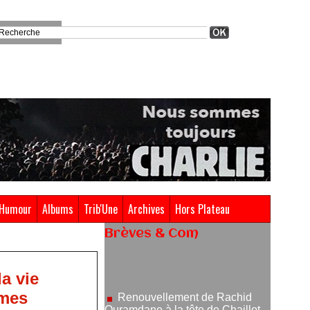
Humour
Albums
Trib'Une
Archives
Hors Plateau
Brèves & Com
Renouvellement de Rachid
Ouramdane à la tête de Chaillot-
Théâtre national de la danse
a vie
05/08/2026
imes
Nomination de Jérôme
Montchal à la direction du Phénix,