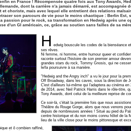
enfin en France ! Récompensée quatre fois aux Tony Awards, Hed
llemande, dont la carrière n'a jamais démarré, est accompagnée d
t et choriste, mais avec lequel elle entretient des relations malsai
etracer son parcours de vie pour le moins chaotique : Berlin Est,
sa passion pour le rock, sa transformation en Hedwig après une o
use d'un GI américain, ce, grâce au soutien sans failles de sa mè
H
edwig bouscule les codes de la bienséance et
ses rêves.
Ni femme, ni homme, entre humour queer et confidence
raconte surtout l'histoire de son premier amour deven
grandes stars du rock, Tommy Gnosis, qui ne cessera
le/la poursuivre à sa manière.
"Hedwig and the Angry inch" a vu le jour pour la prem
Off Broadway, dans les caves, sous la direction de 
C'est d'ailleurs lui-même qui l'adaptera au cinéma en 
de 2014, avec Neil Patrick Harris dans le rôle-titre, q
Tony Awards, dont celui de la meilleure reprise de c
Ce soir-là, c'était la première fois que nous assistio
Théâtre du Rouge Gorge, alors que nous venons pour
depuis de nombreuses années ! Situé au pied du Pal
centre historique et du non moins connu hôtel de la Mir
lieu de la ville close pour le moins pittoresque et exc
ique et ô combien raffiné,