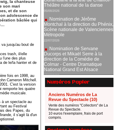
wig, la chanteuse
Scène nationale de Valenciennes
e son mari
Métropole
nes, et de son
 son adolescence de
22/07/2026
pération bâclée qui
Nomination de Servane
re…
Ducorps et Mikaël Serre à la
direction de la Comédie de
Colmar - Centre Dramatique
 va jusqu'au bout de
National Grand Est Alsace
07/07/2026
s trash, il/elle
u l'une des plus
Thomas Jolly et Laëtitia
 de le/la hanter et de
Guédon nommés à la direction du
TNP
ière fois en 1998, au
02/07/2026
John Cameron Mitchell.
Numéros Papier
Fonds SACD Théâtre : les
2001. C'est la version
lauréats 2026
ui remporte les quatre
omédie musicale.
Anciens Numéros de La
23/06/2026
Revue du Spectacle (10)
ns à un spectacle au
Dispositif ARTCENA Écrire
Vente des numéros "Collectors" de La
tant au Festival
pour le cirque, les lauréats 2026 !
Revue du Spectacle.
ais des Papes, du
10 euros l'exemplaire, frais de port
20/06/2026
ande, il s'agit là d'un
compris.
eptionnel.
Le palmarès des prix SACD
2026