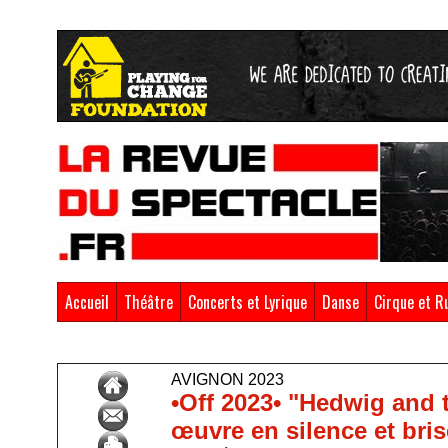
Accueil
Théâtre
Concerts et Lyrique
Danse
Cirque et R
Accueil
>
Avignon 2023
AVIGNON 2023
•Off 2023• "Hedwig and t
œuvre en silence et brise