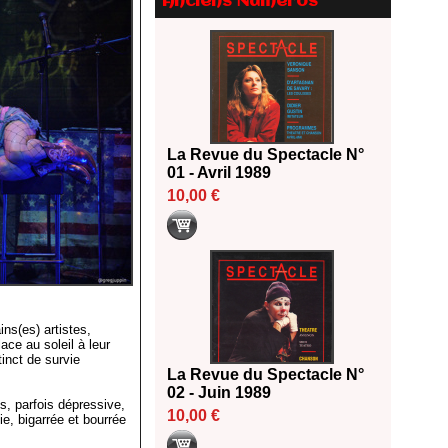
Anciens Numéros
18/06/2026
Les 10 lauréats du Fonds
Grandes Formes Théâtre 2026
SACD
13/06/2026
Nomination de Nathalie
Garraud et Olivier Saccomano à
La Revue du Spectacle N°
la direction du Théâtre de
01 - Avril 1989
Gennevilliers - CDN
10,00 €
13/06/2026
Dispositif SACD Auteurs
d'espaces : les lauréats 2026
18/03/2026
ins(es) artistes,
ace au soleil à leur
inct de survie
La Revue du Spectacle N°
02 - Juin 1989
s, parfois dépressive,
10,00 €
e, bigarrée et bourrée