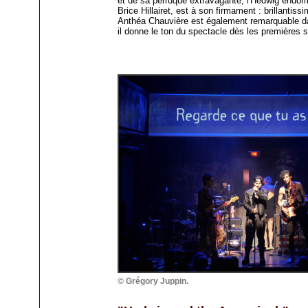
et de sa perruque extravagante, l'Hedwig endom
Brice Hillairet, est à son firmament : brillantis
Anthéa Chauvière est également remarquable dan
il donne le ton du spectacle dès les premières
© Grégory Juppin.