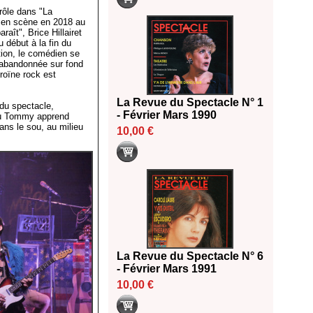
rôle dans "La
s en scène en 2018 au
raît", Brice Hillairet
u début à la fin du
tion, le comédien se
r abandonnée sur fond
roïne rock est
La Revue du Spectacle N° 1
u spectacle,
- Février Mars 1990
où Tommy apprend
sans le sou, au milieu
10,00 €
La Revue du Spectacle N° 6
- Février Mars 1991
10,00 €