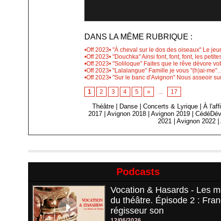
DANS LA MÊME RUBRIQUE :
•Off 2023• "À cheval sur le dos des oiseaux" Le jeun
•Off 2023• "Douchka" Ainsi font, font, font, les peti
•Off 2023• "Soliloque" Faites que le rêve dévore vot
•Off 2023• "Lalalangue" Famille je vous "(h)ai-me
•Off 2023• "Sur le banc d'Avignon" Nous asseoir sur
1
2
3
4
5
»
...
17
Théâtre
|
Danse
|
Concerts & Lyrique
|
À l'af
2017
|
Avignon 2018
|
Avignon 2019
|
CédéDév
2021
|
Avignon 2022
|
Podcasts
Vocation & Hasards - Les m
du théâtre. Épisode 2 : Fran
régisseur son
12/06/2026