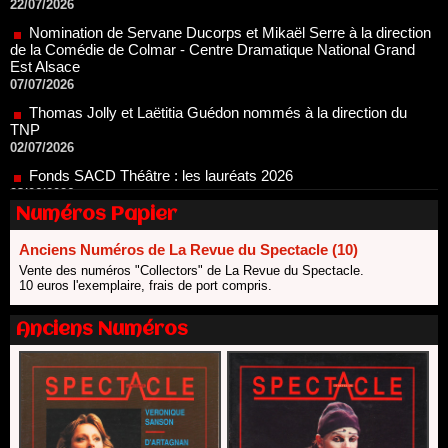
de la Comédie de Colmar - Centre Dramatique National Grand
Est Alsace
07/07/2026
Thomas Jolly et Laëtitia Guédon nommés à la direction du
TNP
02/07/2026
Fonds SACD Théâtre : les lauréats 2026
23/06/2026
Dispositif ARTCENA Écrire pour le cirque, les lauréats 2026 !
20/06/2026
Numéros Papier
Le palmarès des prix SACD 2026
18/06/2026
Anciens Numéros de La Revue du Spectacle (10)
Vente des numéros "Collectors" de La Revue du Spectacle.
Les 10 lauréats du Fonds Grandes Formes Théâtre 2026
10 euros l'exemplaire, frais de port compris.
SACD
13/06/2026
Anciens Numéros
Nomination de Nathalie Garraud et Olivier Saccomano à la
direction du Théâtre de Gennevilliers - CDN
13/06/2026
Dispositif SACD Auteurs d'espaces : les lauréats 2026
18/03/2026