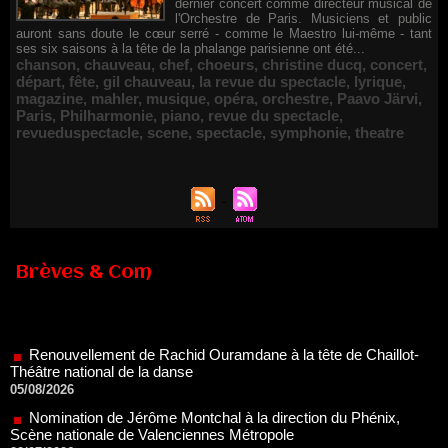
dernier concert comme directeur musical de
l'Orchestre de Paris. Musiciens et public
auront sans doute le cœur serré - comme le Maestro lui-même - tant
ses six saisons à la tête de la phalange parisienne ont été...
chanson
,
chauveau
,
chef
,
choeurs
,
christine ducq
,
concert
,
départ
,
fête
,
gil chauveau
,
la revue du spectacle
,
lyrique
,
magazine
,
mahler
,
musique
,
opéra
,
orchestre
,
Paavo Järvi
,
Paris
,
Philharmonie
,
piano
,
revue du spectacle
,
revueduspectacle
,
scene
,
spectacle
,
symphonie
,
theatre
Brèves & Com
Renouvellement de Rachid Ouramdane à la tête de Chaillot-
Théâtre national de la danse
05/08/2026
Nomination de Jérôme Montchal à la direction du Phénix,
Scène nationale de Valenciennes Métropole
22/07/2026
Nomination de Servane Ducorps et Mikaël Serre à la direction