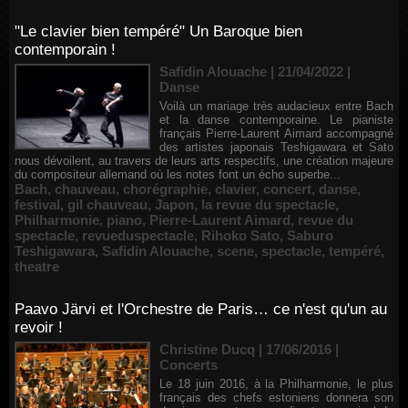
"Le clavier bien tempéré" Un Baroque bien
contemporain !
Safidin Alouache | 21/04/2022
|
Danse
Voilà un mariage très audacieux entre Bach
et la danse contemporaine. Le pianiste
français Pierre-Laurent Aimard accompagné
des artistes japonais Teshigawara et Sato
nous dévoilent, au travers de leurs arts respectifs, une création majeure
du compositeur allemand où les notes font un écho superbe...
Bach
,
chauveau
,
chorégraphie
,
clavier
,
concert
,
danse
,
festival
,
gil chauveau
,
Japon
,
la revue du spectacle
,
Philharmonie
,
piano
,
Pierre-Laurent Aimard
,
revue du
spectacle
,
revueduspectacle
,
Rihoko Sato
,
Saburo
Teshigawara
,
Safidin Alouache
,
scene
,
spectacle
,
tempéré
,
theatre
Paavo Järvi et l'Orchestre de Paris… ce n'est qu'un au
revoir !
Christine Ducq | 17/06/2016
|
Concerts
Le 18 juin 2016, à la Philharmonie, le plus
français des chefs estoniens donnera son