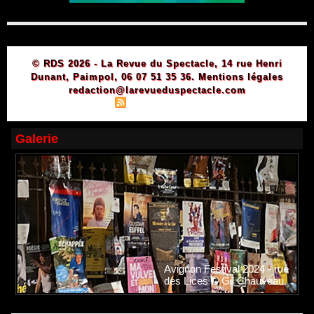
© RDS 2026 - La Revue du Spectacle, 14 rue Henri
Dunant, Paimpol, 06 07 51 35 36.
Mentions légales
redaction@larevueduspectacle.com
|
|
Plan du site
Syndication
Powered by WM
Galerie
Avignon Festival 2024 - rue
des Lices © Gil Chauveau.