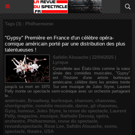
Tags (3) : Philharmonie
"Gypsy" Première en France d'un célèbre opéra-
comique américain porté par une distribution des plus
talentueuses !
Safidin Alouache | 22/04/2025
|
Lyrique
Considérée aux États-Unis comme la sœur
aînée des comédies musicales, "Gypsy"
est l'histoire d'une artiste burlesque
américaine, célèbre dans les années trente
jusqu'à sa mort en 1970. Sur une musique de Jules Styne, Laurent
Pelly monte un spectacle semi-scénique avec un orchestre partageant
le...
américain
,
Broadway
,
burlesque
,
chanson
,
chauveau
,
chorégraphie
,
comédie musicale
,
danse
,
gil chauveau
,
Gysy
,
humour
,
Jules Styne
,
la revue du spectacle
,
Laurent
Pelly
,
magazine
,
musique
,
Nathalie Dessay
,
opéra
,
orchestre
,
Philharmonie
,
revue du spectacle
,
revueduspectacle
,
Rose Lee
,
Safidin Alouache
,
scene
,
spectacle
,
theatre
,
USA