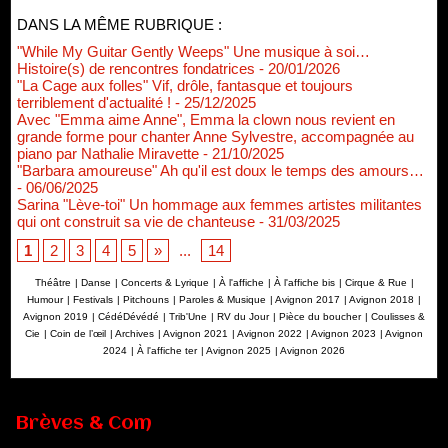
DANS LA MÊME RUBRIQUE :
"While My Guitar Gently Weeps" Une musique à soi…
Histoire(s) de rencontres fondatrices
- 20/01/2026
"La Cage aux folles" Vif, drôle, fantasque et toujours
terriblement d'actualité !
- 25/12/2025
Avec "Emma aime Anne", Emma la clown nous revient en
grande forme pour chanter Anne Sylvestre, accompagnée au
piano par Nathalie Miravette
- 21/10/2025
"Barbara amoureuse" Ah qu'il est doux le temps des amours…
- 06/06/2025
Sarina "Lève-toi" Un hommage aux femmes artistes militantes
qui ont construit sa vie de chanteuse
- 31/03/2025
1
2
3
4
5
»
...
14
Théâtre
|
Danse
|
Concerts & Lyrique
|
À l'affiche
|
À l'affiche bis
|
Cirque & Rue
|
Humour
|
Festivals
|
Pitchouns
|
Paroles & Musique
|
Avignon 2017
|
Avignon 2018
|
Avignon 2019
|
CédéDévédé
|
Trib'Une
|
RV du Jour
|
Pièce du boucher
|
Coulisses &
Cie
|
Coin de l’œil
|
Archives
|
Avignon 2021
|
Avignon 2022
|
Avignon 2023
|
Avignon
2024
|
À l'affiche ter
|
Avignon 2025
|
Avignon 2026
Renouvellement de Rachid Ouramdane à la tête de Chaillot-
Théâtre national de la danse
05/08/2026
Brèves & Com
Nomination de Jérôme Montchal à la direction du Phénix,