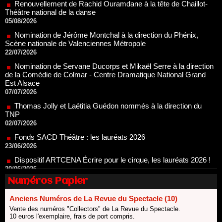
Scène nationale de Valenciennes Métropole
22/07/2026
Nomination de Servane Ducorps et Mikaël Serre à la direction
de la Comédie de Colmar - Centre Dramatique National Grand
Est Alsace
07/07/2026
Thomas Jolly et Laëtitia Guédon nommés à la direction du
TNP
02/07/2026
Fonds SACD Théâtre : les lauréats 2026
23/06/2026
Dispositif ARTCENA Écrire pour le cirque, les lauréats 2026 !
20/06/2026
Le palmarès des prix SACD 2026
18/06/2026
Les 10 lauréats du Fonds Grandes Formes Théâtre 2026
SACD
Numéros Papier
13/06/2026
Nomination de Nathalie Garraud et Olivier Saccomano à la
Anciens Numéros de La Revue du Spectacle (10)
direction du Théâtre de Gennevilliers - CDN
Vente des numéros "Collectors" de La Revue du Spectacle.
13/06/2026
10 euros l'exemplaire, frais de port compris.