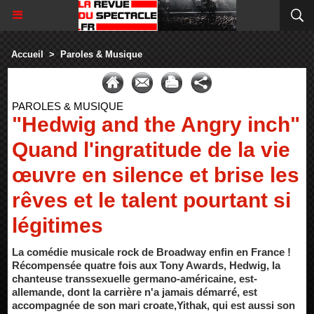
Accueil
>
Paroles & Musique
PAROLES & MUSIQUE
"Hedwig and the Angry inch"
Quand l'ingratitude de la vie
œuvre en silence et brise les
rêves et le talent pourtant si
légitimes
La comédie musicale rock de Broadway enfin en France !
Récompensée quatre fois aux Tony Awards, Hedwig, la
chanteuse transsexuelle germano-américaine, est-
allemande, dont la carrière n'a jamais démarré, est
accompagnée de son mari croate,Yithak, qui est aussi son